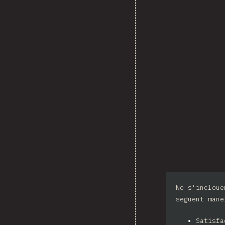
No s'incloue
següent mane
Satisf