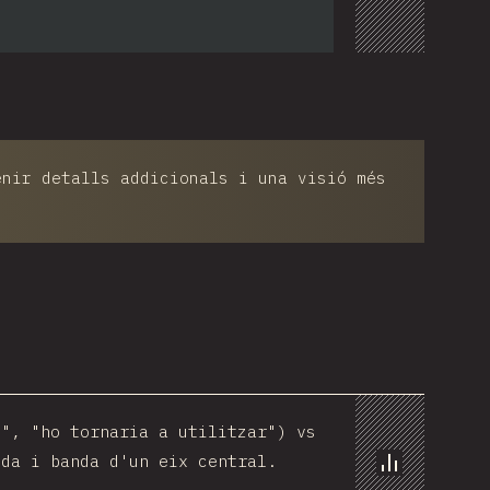
enir detalls addicionals i una visió més
n", "ho tornaria a utilitzar") vs
nda i banda d'un eix central.
Chart