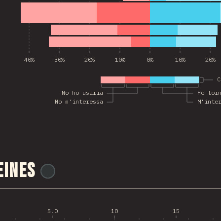
40%
30%
20%
10%
0%
10%
20%
C
No ho usaria
Ho tor
No m'interessa
M'inte
eines
@
ionos_com
5.0
10
15