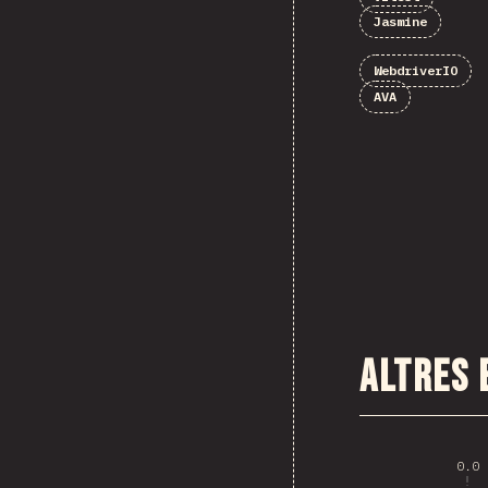
Jasmine
WebdriverIO
AVA
Altres 
0.0