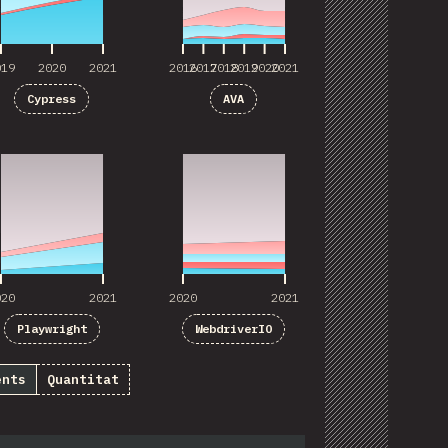
019
2020
2021
2016
2017
2018
2019
2020
2021
Cypress
AVA
020
2021
2020
2021
020
2021
2020
2021
Playwright
WebdriverIO
ents
Quantitat