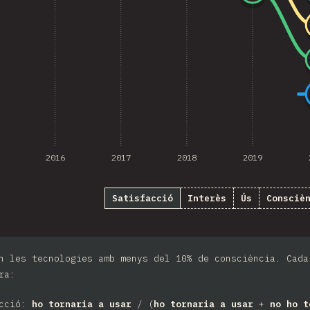
2016
2017
2018
2019
Satisfacció
Interès
Ús
Consciè
n les tecnologies amb menys del 10% de consciència. Cada
ra:
acció:
ho tornaria a usar
/ (
ho tornaria a usar
+
no ho t