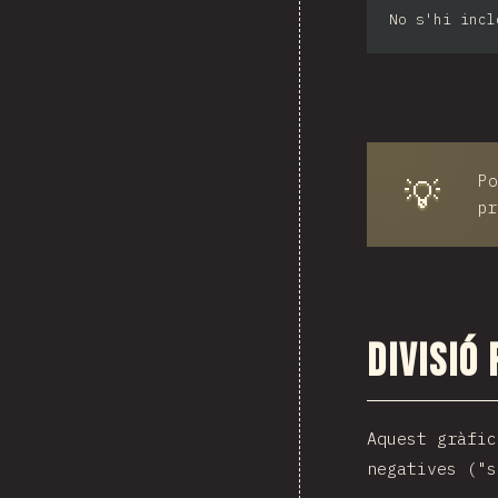
No s'hi incl
Po
💡
pr
Divisió
Aquest gràfic
negatives ("s