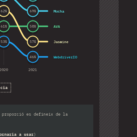
Mocha
62
%
69
%
AVA
61
%
58
%
Jasmine
53
%
57
%
WebdriverIO
46
%
2020
2021
ncia
 proporció es defineix de la
ornaria a usar
)