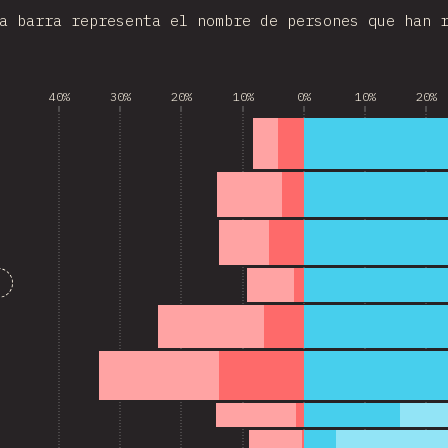
a barra representa el nombre de persones que han 
40%
30%
20%
10%
0%
10%
20%