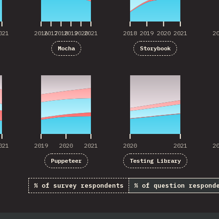
021
2016
2017
2018
2019
2020
2021
2018
2019
2020
2021
2
Mocha
Storybook
021
2019
2020
2021
2020
2021
2
021
2019
2020
2021
2020
2021
2
Puppeteer
Testing Library
% of survey respondents
% of question respond