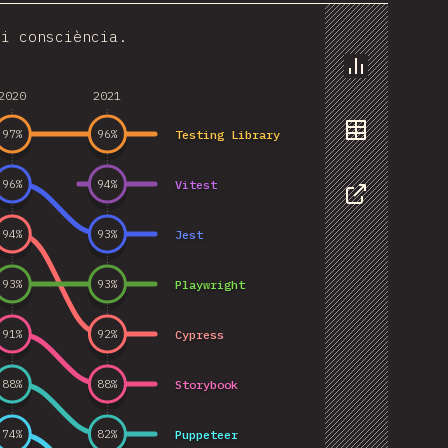
 i consciència.
Chart
2020
2021
Testing Library
97
%
96
%
Data
Vitest
96
%
94
%
Share
Jest
94
%
93
%
Playwright
93
%
93
%
Cypress
91
%
92
%
Storybook
88
%
88
%
Puppeteer
74
%
82
%