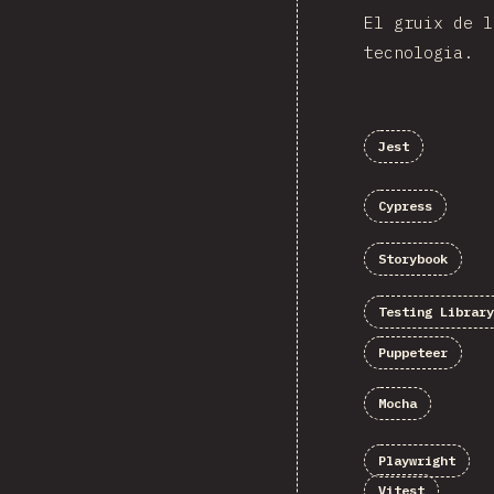
El gruix de l
tecnologia.
Jest
Cypress
Storybook
Testing Library
Puppeteer
Mocha
Playwright
Vitest