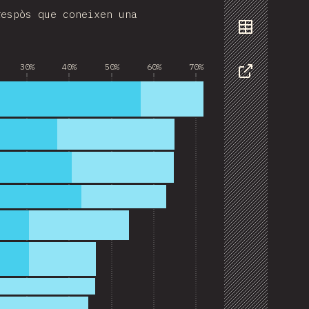
respòs que coneixen una
Data
30%
40%
50%
60%
70%
Share