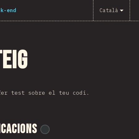
ck-end
Català
teig
fer test sobre el teu codi.
icacions
@
gndx