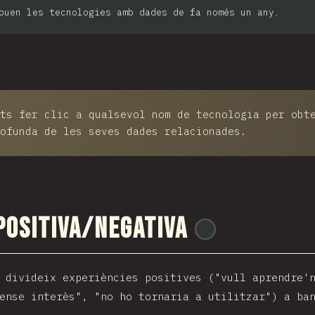
ouen les tecnologies amb dades de fa només un any.
ts fer clic a qualsevol nom de tecnologia per obt
ofunda de les seves dades relacionades.
 positiva/negativa
@
ionos_com
 divideix experiències positives ("vull aprendre'
ense interès", "no ho tornaria a utilitzar") a ba