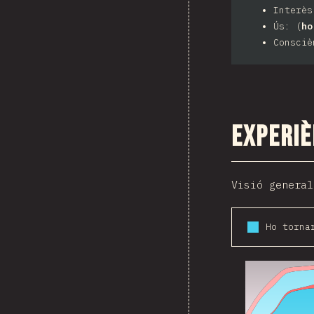
Interè
Ús: (
ho
Consciè
Experiè
Visió general
Ho torna
2016
2017
2018
2019
2020
2