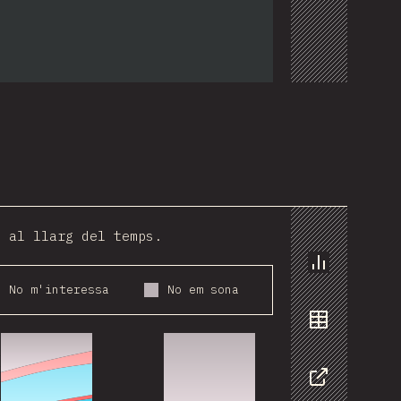
os_com
s al llarg del temps.
Chart
No m'interessa
No em sona
019
2020
2021
2016
2017
2018
2019
2020
2021
Data
Share