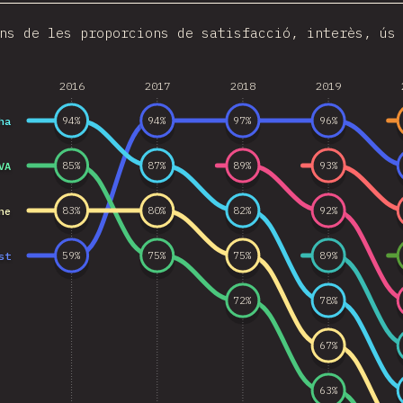
ns de les proporcions de satisfacció, interès, ús
2016
2017
2018
2019
ha
94
%
94
%
97
%
96
%
VA
85
%
87
%
89
%
93
%
ne
83
%
80
%
82
%
92
%
st
59
%
75
%
75
%
89
%
72
%
78
%
67
%
63
%