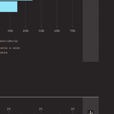
30%
40%
50%
60%
70%
onsciència
naria a usar
ressa
20
25
30