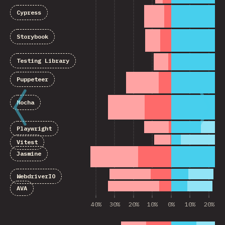
Cypress
Storybook
Testing Library
Puppeteer
Mocha
Playwright
Vitest
Jasmine
WebdriverIO
AVA
40%
30%
20%
10%
0%
10%
20%