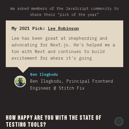
We asked members of the JavaScript community to
share their “pick of the year”
My 2021 Pick:
Lee Robinson
Lee has been great at shepherding and
advocating for Next.js. He's helped me a
ton with Next and continues to build
excitement for where it's going
Ben Ilegbodu
Ben Ilegbodu, Principal Frontend
Engineer @ Stitch Fix
How happy are you with the state of
@
testing tools?