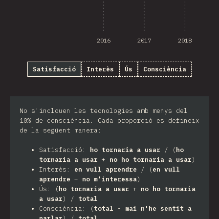
2016
2017
2018
Satisfacció
Interès
Ús
Consciència
No s'inclouen les tecnologies amb menys del
10% de consciència. Cada proporció es defineix
de la següent manera:
Satisfacció:
ho tornaria a usar
/ (
ho
tornaria a usar
+
no ho tornaria a usar
)
Interès:
en vull aprendre
/ (
en vull
aprendre
+
no m'interessa
)
Ús: (
ho tornaria a usar
+
no ho tornaria
a usar
) /
total
Consciència: (
total
-
mai n'he sentit a
parlar
) /
total