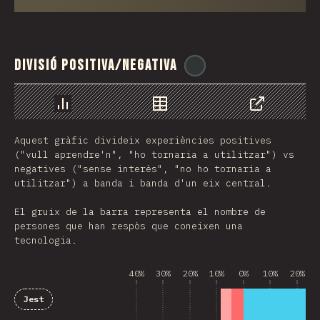
Divisió positiva/negativa
@
ionos_com
Chart
Data
Share
Aquest gràfic divideix experiències positives
("vull aprendre'n", "ho tornaria a utilitzar") vs
negatives ("sense interès", "no ho tornaria a
utilitzar") a banda i banda d'un eix central.
El gruix de la barra representa el nombre de
persones que han respòs que coneixen una
tecnologia.
40%
30%
20%
10%
0%
10%
20%
Jest