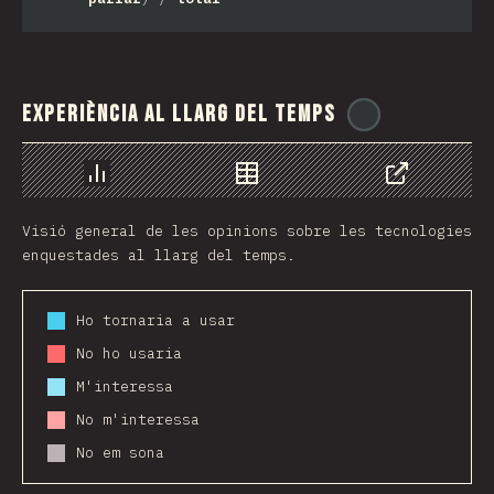
Experiència al llarg del temps
@
ionos_com
Chart
Data
Share
Visió general de les opinions sobre les tecnologies
enquestades al llarg del temps.
Ho tornaria a usar
No ho usaria
M'interessa
No m'interessa
No em sona
2016
2017
2018
2019
2020
2021