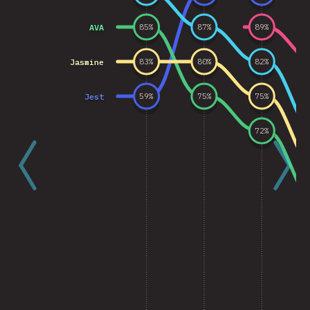
AVA
85
%
87
%
89
%
Jasmine
83
%
80
%
82
%
Jest
59
%
75
%
75
%
72
%