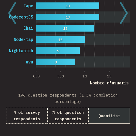
Tape
13
CodeceptJS
13
Chai
12
Node-tap
10
Nightwatch
9
uvu
8
0.0
5.0
10
15
20
Nombre d'usuaris
196 question respondents (1.3% completion
percentage)
% of survey
% of question
Quantitat
respondents
respondents