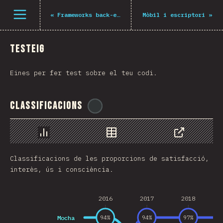
Navigated to The State of JS 2021
Open menu
«
Frameworks back-end
Mòbil i escriptori
»
Testeig
Eines per fer test sobre el teu codi.
Classificacions
@
gndx
Chart
Data
Share
Classificacions de les proporcions de satisfacció,
interès, ús i consciència.
2016
2017
2018
Mocha
94
%
94
%
97
%