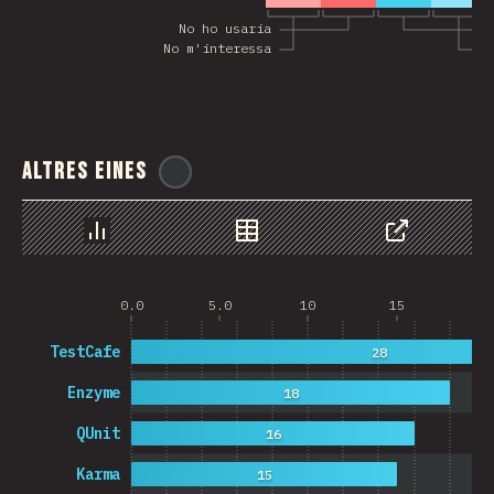
No ho usaria
H
No m'interessa
M
Altres eines
@
ionos_com
Chart
Data
Share
0.0
5.0
10
15
20
TestCafe
28
Enzyme
18
QUnit
16
Karma
15