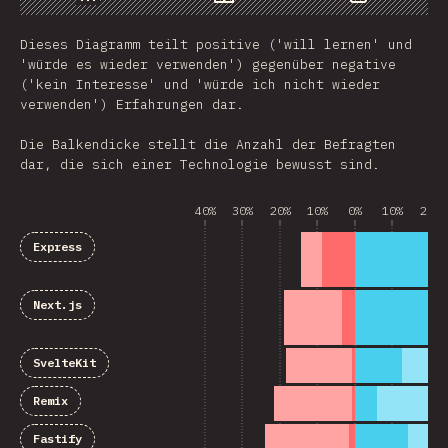
Chart
Data
Share
Dieses Diagramm teilt positive ('will lernen' und
'würde es wieder verwenden') gegenüber negative
('kein Interesse' und 'würde ich nicht wieder
verwenden') Erfahrungen dar.
Die Balkendicke stellt die Anzahl der Befragten
dar, die sich einer Technologie bewusst sind.
40%
30%
20%
10%
0%
10%
20%
Express
Next.js
SvelteKit
Remix
Fastify