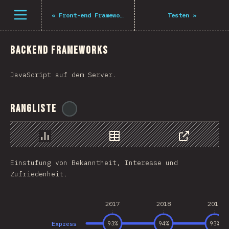
Öffne Menü
«
Front-end Frameworks
Testen
»
Backend Frameworks
JavaScript auf dem Server.
Rangliste
@
tyvdh
Chart
Data
Share
Einstufung von Bekanntheit, Interesse und
Zufriedenheit.
2017
2018
2019
Express
93
%
94
%
93
%