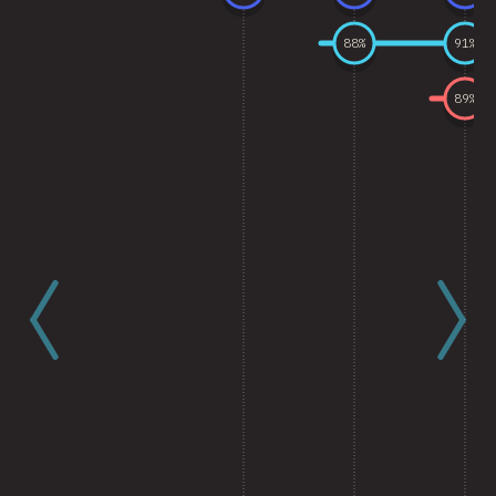
88
%
91
%
89
%