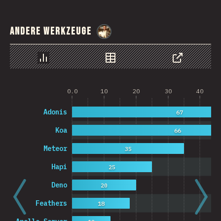
Andere Werkzeuge
@
StorytellerCZ
Chart
Data
Share
0.0
10
20
30
40
Adonis
67
Koa
66
Meteor
35
Hapi
25
Deno
20
Feathers
18