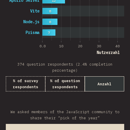
Apollo Server
12
Vite
8
Node.js
8
Prisma
7
0.0
10
20
30
40
Nutzerzahl
374 question respondents (2.4% completion
percentage)
% of survey
% of question
Anzahl
respondents
respondents
We asked members of the JavaScript community to
share their “pick of the year”