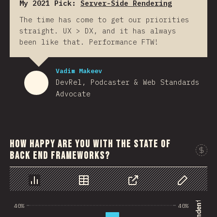
My 2021 Pick:
Server-Side Rendering
The time has come to get our priorities
straight. UX > DX, and it has always
been like that. Performance FTW!
Vadim Makeev
DevRel, Podcaster & Web Standards
Advocate
How happy are you with the state of
back end frameworks?
Sponso
Chart
Data
Share
Customize 
40%
40%