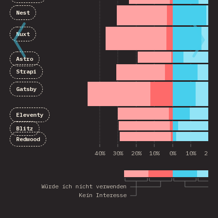
Nest
Nuxt
Astro
Strapi
Gatsby
Eleventy
Blitz
Redwood
40%
30%
20%
10%
0%
10%
20%
Würde ich nicht verwenden
Kein Interesse