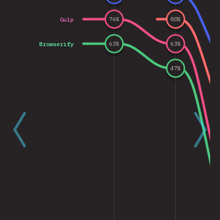
Gulp
76
%
80
%
Browserify
63
%
63
%
47
%