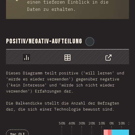
einen tieferen Einblick in die
Daten zu erhalten.
Positiv/Negativ-Aufteilung
@
ionos_com
Chart
Data
Share
Dieses Diagramm teilt positive ('will lernen' und
'würde es wieder verwenden') gegenüber negative
('kein Interesse' und 'würde ich nicht wieder
verwenden') Erfahrungen dar.
Die Balkendicke stellt die Anzahl der Befragten
dar, die sich einer Technologie bewusst sind.
50%
40%
30%
20%
10%
0%
10%
20%
tsc CLI