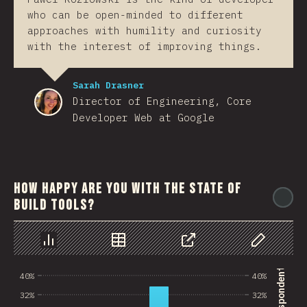
who can be open-minded to different
approaches with humility and curiosity
with the interest of improving things.
Sarah Drasner
Director of Engineering, Core
Developer Web at Google
How happy are you with the state of
@
build tools?
Chart
Data
Share
Customize 
40%
40%
32%
32%