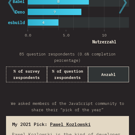
Babel
8
Deno
7
esbuild
4
0.0
5.0
10
Nutzerzahl
85 question respondents (0.6% completion
percentage)
% of survey
% of question
Anzahl
respondents
respondents
We asked members of the JavaScript community to
share their “pick of the year”
My 2021 Pick:
Pawel Kozlowski
Pawel Kozlowski is the kind of developer