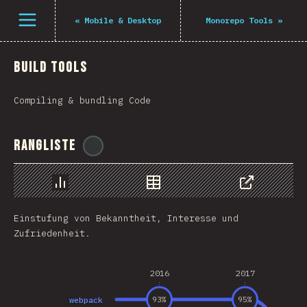
Navigated to The State of JS 2021
Öffne Menü
«
Mobile & Desktop
Monorepo Tools
»
Build Tools
Compiling & bundling Code
Rangliste
@
midudev
Chart
Data
Share
Einstufung von Bekanntheit, Interesse und
Zufriedenheit.
2016
2017
webpack
93
%
95
%