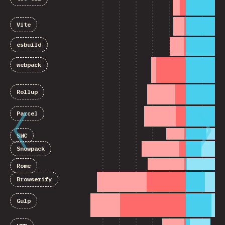
Vite
esbuild
webpack
Rollup
Parcel
SWC
Snowpack
Rome
Browserify
Gulp