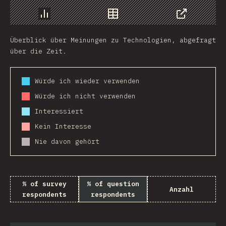
Chart
Data
Share
Überblick über Meinungen zu Technologien, abgefragt
über die Zeit.
Würde ich wieder verwenden
Würde ich nicht verwenden
Interessiert
Kein Interesse
Nie davon gehört
% of survey
% of question
Anzahl
respondents
respondents