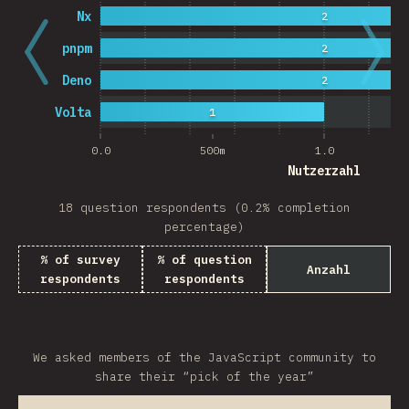
Nx
2
pnpm
2
Deno
2
Volta
1
0.0
500m
1.0
Nutzerzahl
18 question respondents (0.2% completion
percentage)
% of survey
% of question
Anzahl
respondents
respondents
We asked members of the JavaScript community to
share their “pick of the year”