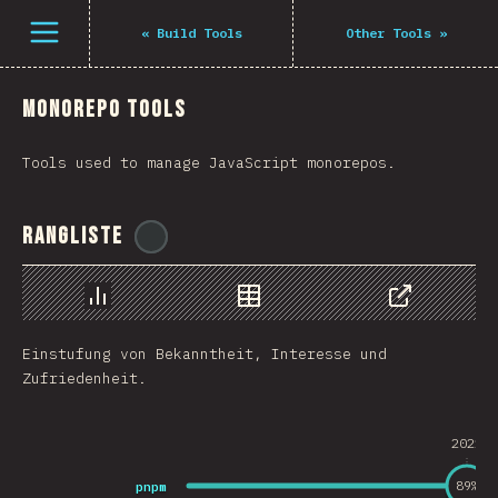
Navigated to The State of JS 2021
Öffne Menü
«
Build Tools
Other Tools
»
Monorepo Tools
Tools used to manage JavaScript monorepos.
Rangliste
@
ionos_com
Chart
Data
Share
Einstufung von Bekanntheit, Interesse und
Zufriedenheit.
2021
pnpm
89
%