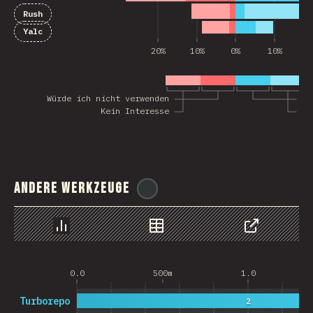
Rush
Yalc
20%
10%
0%
10%
2
Würde ich nicht verwenden
Wü
Kein Interesse
In
Andere Werkzeuge
@
ionos_com
Chart
Data
Share
0.0
500m
1.0
Turborepo
2