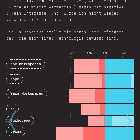
Dieses Diagramm teilt positive ('will lernen' und
'würde es wieder verwenden') gegenüber negative
('kein Interesse' und 'würde ich nicht wieder
verwenden') Erfahrungen dar.
Die Balkendicke stellt die Anzahl der Befragten
dar, die sich einer Technologie bewusst sind.
20%
10%
0%
10%
2
npm Workspaces
pnpm
Yarn Workspaces
Nx
Turborepo
Lerna