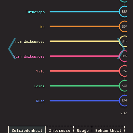
Turborepo
88
%
Nx
85
%
npm Workspaces
84
%
Yarn Workspaces
80
%
Yalc
76
%
Lerna
60
%
Rush
59
%
2021
Zufriedenheit
Interesse
Usage
Bekanntheit