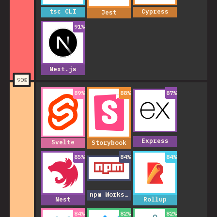
tsc CLI
Cypress
Jest
91
%
Next.js
90
%
89
%
88
%
87
%
Express
Svelte
Storybook
85
%
84
%
84
%
npm Workspaces
Nest
Rollup
84
%
82
%
82
%