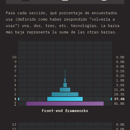
Gráfico
Datos
Compartir
Para cada sección, qué porcentaje de encuestados
usa (definido como haber respondido “volvería a
usar”) una, dos, tres, etc. tecnologías. La barra
más baja representa la suma de las otras barras.
10
0.0%
9
0.0%
8
0.0%
7
0.1%
6
0.2%
5
1.0%
4
3.4%
3
11.4%
2
28.3%
1
37.4%
Respuestas más comunes
∑
81.8
%
Front-end frameworks
13
0.0%
12
0.0%