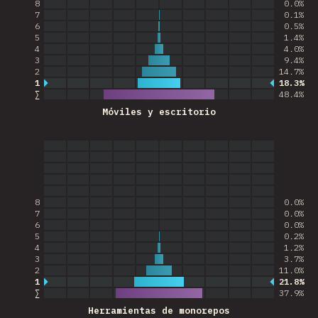
8
0.0%
7
0.1%
6
0.5%
5
1.4%
4
4.0%
3
9.4%
2
14.7%
1
18.3%
Respuestas más comunes
∑
48.4
%
Móviles y escritorio
8
0.0%
7
0.0%
6
0.0%
5
0.2%
4
1.2%
3
3.7%
2
11.0%
1
21.8%
Respuestas más comunes
∑
37.9
%
Herramientas de monorepos