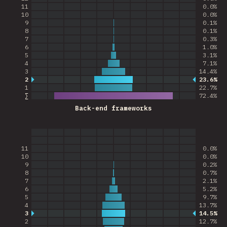
11
0.0%
10
0.0%
9
0.1%
8
0.1%
7
0.3%
6
1.0%
5
3.1%
4
7.1%
3
14.4%
2
23.6%
Respuestas más comunes
1
22.7%
∑
72.4
%
Back-end frameworks
11
0.0%
10
0.0%
9
0.2%
8
0.7%
7
2.1%
6
5.2%
5
9.7%
4
13.7%
3
14.5%
Respuestas más comunes
2
12.7%