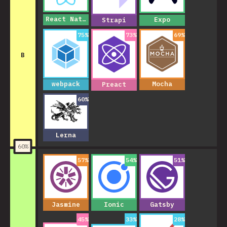
React Native
Expo
Strapi
75
%
73
%
69
%
B
webpack
Mocha
Preact
60
%
Lerna
60
%
57
%
54
%
51
%
Jasmine
Ionic
Gatsby
45
%
33
%
28
%