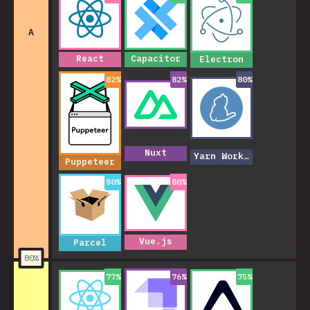
A
React
Capacitor
Electron
82
%
82
%
80
%
Nuxt
Yarn Workspaces
Puppeteer
80
%
80
%
Vue.js
Parcel
80
%
77
%
76
%
75
%