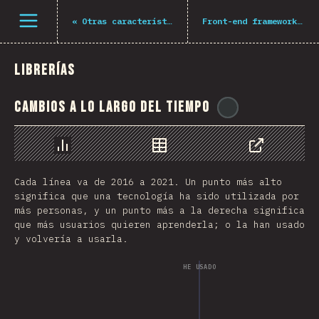
Abrir el menú
«
Otras características
Front-end frameworks
»
Librerías
Cambios a lo largo del tiempo
@
pwim
Gráfico
Datos
Compartir
Cada línea va de 2016 a 2021. Un punto más alto
significa que una tecnología ha sido utilizada por
más personas, y un punto más a la derecha significa
que más usuarios quieren aprenderla; o la han usado
y volvería a usarla.
HE USADO