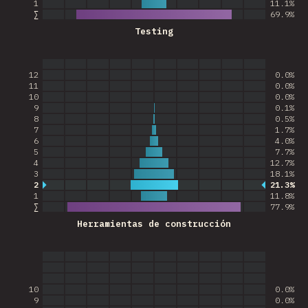
1
11.1%
∑
69.9
%
Testing
12
0.0%
11
0.0%
10
0.0%
9
0.1%
8
0.5%
7
1.7%
6
4.0%
5
7.7%
4
12.7%
3
18.1%
2
21.3%
Respuestas más comunes
1
11.8%
∑
77.9
%
Herramientas de construcción
10
0.0%
9
0.0%