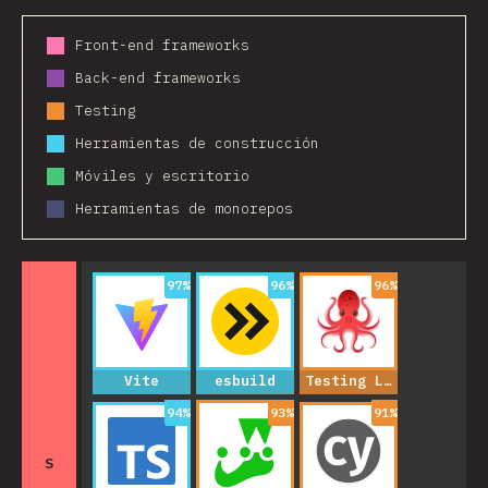
Front-end frameworks
Back-end frameworks
Testing
Herramientas de construcción
Móviles y escritorio
Herramientas de monorepos
97
%
96
%
96
%
Vite
esbuild
Testing Library
94
%
93
%
91
%
S