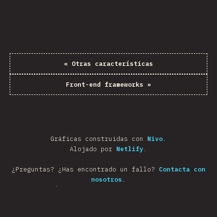
«
Otras características
Front-end frameworks
»
Gráficas construidas con
Nivo
.
Alojado por
Netlify
.
¿Preguntas? ¿Has encontrado un fallo?
Contacta con
nosotros
.
Únete a nosotros en
Discord
.
Presiona option/alt para habilitar el modo