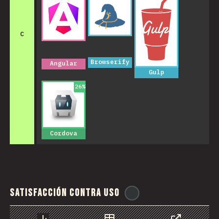
C
Browserify
Angular
Gulp
26
%
Cordova
Satisfacción contra uso
@
reactathon