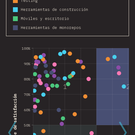
Testing
Herramientas de construcción
Móviles y escritorio
Herramientas de monorepos
100%
90%
80%
1
2
70%
Porcentaje de satisfacción
60%
50%