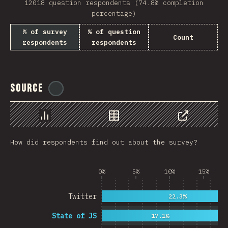
12018 question respondents (74.8% completion
Rwanda
percentage)
French Southern and …
% of survey
% of question
Count
respondents
respondents
REU
Afghanistan
Source
@
ionos_com
Cameroon
Democratic Republic …
Chart
Data
Share
Niger
How did respondents find out about the survey?
MAC
FRO
0%
5%
10%
15%
MTQ
Twitter
22.3%
ASM
State of JS
17.1%