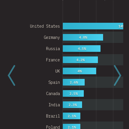
United States
14%
Germany
4.8%
Russia
4.5%
France
4.2%
UK
4%
Spain
2.6%
Canada
2.5%
India
2.3%
Brazil
2.1%
Poland
2.1%