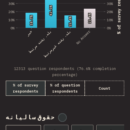
% of survey respondents
30%
30%
Angola
42.5%
42.5%
20%
20%
23.4%
23.4%
Benin
18.7%
18.7%
15.4%
15.4%
10%
10%
BHR
0%
0%
No Answer
خیر
بله, رشته مرتبط
بله، رشته غیرمرتبط
PRK
Montenegro
Mozambique
12313 question respondents (76.6% completion
Mongolia
percentage)
Turkmenistan
% of survey
% of question
Count
respondents
respondents
BMU
Kyrgyzstan
حقوق سالیانه
@
tyvdh
VCT
Burkina Faso