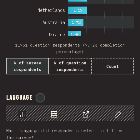
Netherlands
2.1%
Australia
1.7%
Ukraine
1.4%
11761 question respondents (73.2% completion
Sweden
1.4%
percentage)
Japan
% of survey
% of question
Count
respondents
respondents
China
Mexico
Italy
Language
@
ionos_com
Colombia
Norway
Chart
Data
Share
Customize 
What language did respondents select to fill out
Czech Republic
the survey?