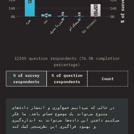
23.2%
23.2%
16%
16%
0.9%
0.9%
0.6%
0.6%
4%
4%
0%
0%
No Answer
مرد
زن
غیرباینری
هیچکدام
12305 question respondents (76.5% completion
percentage)
% of survey
% of question
Count
respondents
respondents
در حالی که می‌دانیم جمع‌آوری و انتشار دادهٰ‌های
متنوع می‌تواند یک موضوع حساس باشد، ما فکر
می‌کنیم داشتن این داده‌ها می‌تواند به اندازه‌گیری
و بهبود فراگیری این نظرسنجی کمک کند.