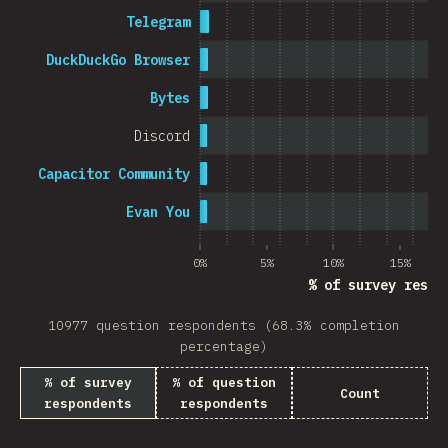
Telegram
DuckDuckGo Browser
Bytes
Discord
Capacitor Community
Evan You
0%
5%
10%
15%
% of survey respo
10977 question respondents (68.3% completion
percentage)
% of survey
% of question
Count
respondents
respondents