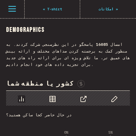
Navigated to The State of JS 2021
باز کردن منو
«
T-shirt
امکانات
»
Demographics
پاسخگو در این نظرسنجی شرکت کردند. به
16085
امسال
منظور کمک به برجسته کردن صداهای مختلف و ارائه بینش
های عمیق تر، ما تلاش ویژه ای برای ارائه راه های جدید
برای تجزیه داده های خود انجام دادیم.
کشور یا منطقه شما
Sponsor This Chart
Chart
Data
Share
Customize 
در حال حاضر کجا ساکن هستید؟
0%
5%