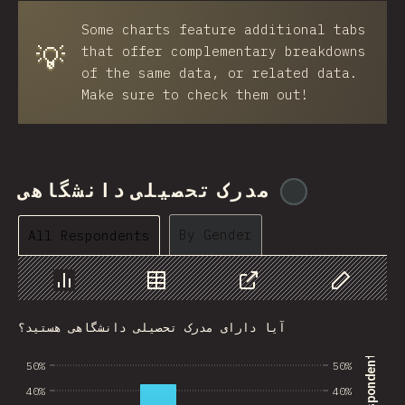
Some charts feature additional tabs
Azerbaijan
💡
that offer complementary breakdowns
New Caledonia
of the same data, or related data.
Make sure to check them out!
Ethiopia
Trinidad and Tobago
West Bank
مدرک تحصیلی دانشگاهی
@
ionos_com
Tajikistan
By Gender
All Respondents
GIB
Ivory Coast
Chart
Data
Share
Customize 
Myanmar
آیا دارای مدرک تحصیلی دانشگاهی هستید؟
Uganda
50%
50%
Kuwait
40%
40%