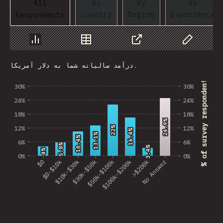
By
By
By
All
Country
Degree
Experience
Respondents
Sudan
GRD
Chart
Data
Share
Customize 
Brunei
درآمد سالیانه شما به دلار آمریکا.
Swaziland
% of survey respondents
30%
30%
Gambia
24%
24%
18%
18%
GLP
24.9%
24.9%
12%
12%
22%
22%
16.4%
16.4%
Tanzania
13.1%
13.1%
10.4%
10.4%
6%
6%
5.8%
5.8%
3.4%
3.4%
4%
4%
Laos
0%
0%
No Answer
$0
$0-$10k
$10k-$30k
$30k-$50k
$50k-$100k
$100k-$200k
>$200k
Antarctica
Suriname
Togo