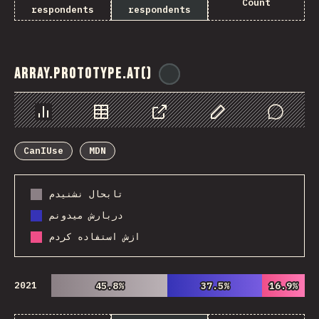
Count
respondents
respondents
Array.prototype.at()
@
ionos_com
Chart
Data
Share
Customize Data
Comments
CanIUse
MDN
تابحال نشنیدم
دربارش میدونم
ازش استفاده کردم
2021
45.8%
45.8%
37.5%
37.5%
16.9%
16.9%