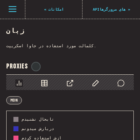
Navigated to The State of JS 2021
باز کردن منو
«
امکانات
APIهای مرورگرها
»
زبان
کلمالت مورد استفاده در جاوا اسکریپت.
Proxies
@
ionos_com
Chart
Data
Share
Customize Data
Comments
MDN
تابحال نشنیدم
دربارش میدونم
ازش استفاده کردم