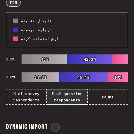
MDN
تابحال نشنیدم
دربارش میدونم
ازش استفاده کردم
2020
43%
43%
42.3%
42.3%
2021
34.8%
34.8%
46.4%
46.4%
19%
19%
% of survey
% of question
Count
respondents
respondents
Dynamic Import
@
ionos_com