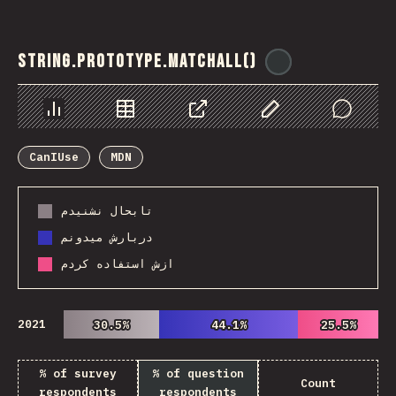
String.prototype.matchAll()
@
ionos_com
Chart
Data
Share
Customize Data
Comments
CanIUse
MDN
تابحال نشنیدم
دربارش میدونم
ازش استفاده کردم
2021
30.5%
30.5%
44.1%
44.1%
25.5%
25.5%
% of survey
% of question
Count
respondents
respondents