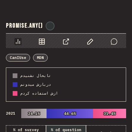
Promise.any()
@
ionos_com
Chart
Data
Share
Customize Data
Comments
CanIUse
MDN
تابحال نشنیدم
دربارش میدونم
ازش استفاده کردم
2021
24.1%
24.1%
44.6%
44.6%
31.4%
31.4%
% of survey
% of question