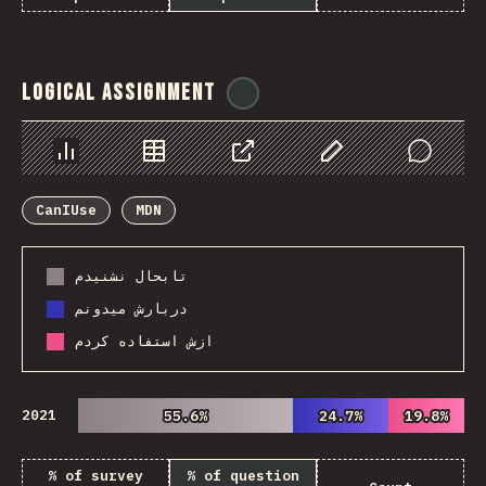
Logical Assignment
@
ionos_com
Chart
Data
Share
Customize Data
Comments
CanIUse
MDN
تابحال نشنیدم
دربارش میدونم
ازش استفاده کردم
2021
55.6%
55.6%
24.7%
24.7%
19.8%
19.8%
% of survey
% of question