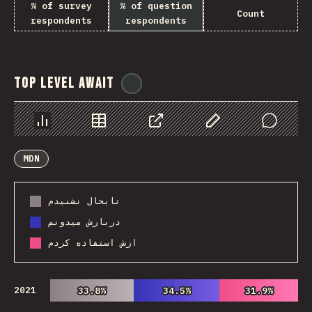
% of survey
% of question
Count
respondents
respondents
Top Level Await
@
ionos_com
Chart
Data
Share
Customize Data
Comments
MDN
تابحال نشنیدم
دربارش میدونم
ازش استفاده کردم
2021
33.8%
33.8%
34.5%
34.5%
31.9%
31.9%