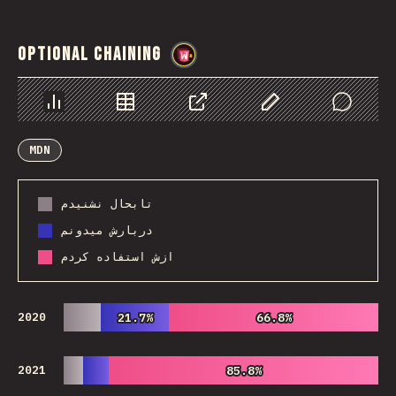
Optional Chaining
@
wwsiv
Chart
Data
Share
Customize Data
Comments
MDN
تابحال نشنیدم
دربارش میدونم
ازش استفاده کردم
2020
21.7%
21.7%
66.8%
66.8%
2021
85.8%
85.8%