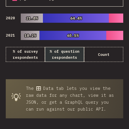
2020
21.8%
21.8%
64.4%
64.4%
2021
18.2%
18.2%
65.5%
65.5%
% of survey
% of question
Count
respondents
respondents
The
Data
tab lets you view the
💡
raw data for any chart, view it as
JSON, or get a GraphQL query you
can run against our public API.