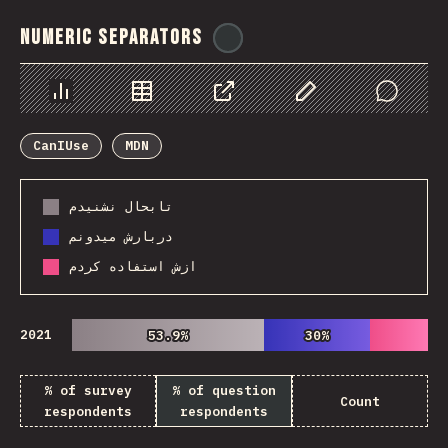
Numeric Separators
@
ionos_com
Chart
Data
Share
Customize Data
Comments
CanIUse
MDN
تابحال نشنیدم
دربارش میدونم
ازش استفاده کردم
2021
53.9%
53.9%
30%
30%
% of survey
% of question
Count
respondents
respondents