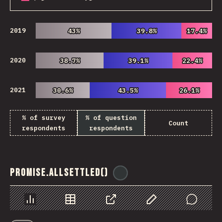
2019
43%
43%
39.8%
39.8%
17.4%
17.4%
2020
38.7%
38.7%
39.1%
39.1%
22.4%
22.4%
2021
30.6%
30.6%
43.5%
43.5%
26.1%
26.1%
% of survey
% of question
Count
respondents
respondents
Promise.allSettled()
@
ionos_com
Chart
Data
Share
Customize Data
Comments