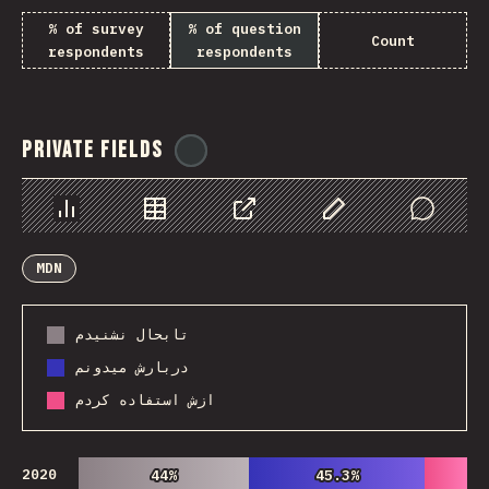
% of survey
% of question
Count
respondents
respondents
Private Fields
@
ionos_com
Chart
Data
Share
Customize Data
Comments
MDN
تابحال نشنیدم
دربارش میدونم
ازش استفاده کردم
2020
44%
44%
45.3%
45.3%