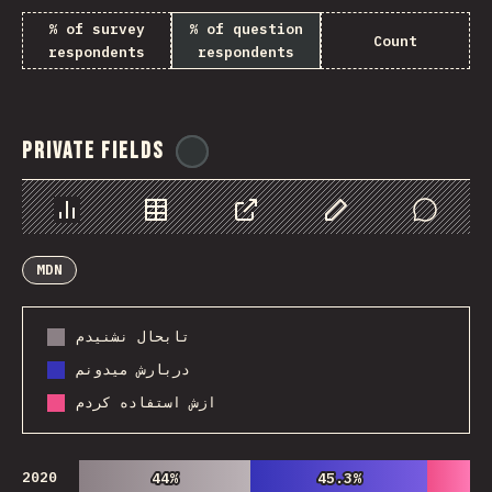
% of survey
% of question
Count
respondents
respondents
Private Fields
@
ionos_com
Chart
Data
Share
Customize Data
Comments
MDN
تابحال نشنیدم
دربارش میدونم
ازش استفاده کردم
2020
44%
44%
45.3%
45.3%