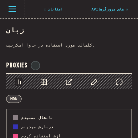
Navigated to The State of JS 2021
باز کردن منو
«
امکانات
APIهای مرورگرها
»
زبان
کلمالت مورد استفاده در جاوا اسکریپت.
Proxies
@
ionos_com
Chart
Data
Share
Customize Data
Comments
MDN
تابحال نشنیدم
دربارش میدونم
ازش استفاده کردم