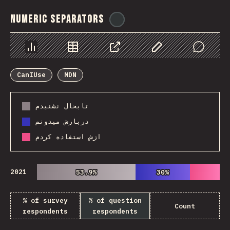
Numeric Separators
@
ionos_com
Chart
Data
Share
Customize Data
Comments
CanIUse
MDN
تابحال نشنیدم
دربارش میدونم
ازش استفاده کردم
2021
53.9%
53.9%
30%
30%
% of survey
% of question
Count
respondents
respondents