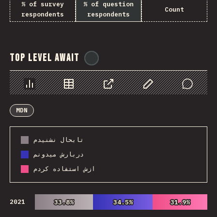
% of survey
% of question
Count
respondents
respondents
Top Level Await
@
ionos_com
Chart
Data
Share
Customize Data
Comments
MDN
تابحال نشنیدم
دربارش میدونم
ازش استفاده کردم
2021
33.8%
33.8%
34.5%
34.5%
31.9%
31.9%