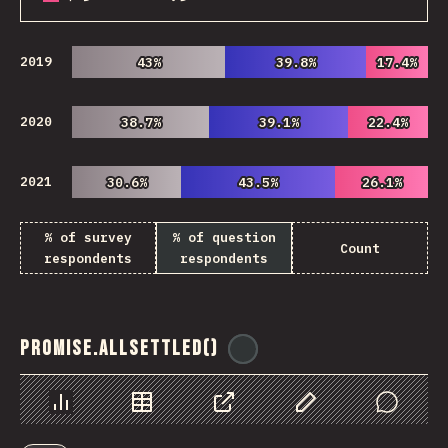
2019
43%
43%
39.8%
39.8%
17.4%
17.4%
2020
38.7%
38.7%
39.1%
39.1%
22.4%
22.4%
2021
30.6%
30.6%
43.5%
43.5%
26.1%
26.1%
% of survey
% of question
Count
respondents
respondents
Promise.allSettled()
@
ionos_com
Chart
Data
Share
Customize Data
Comments