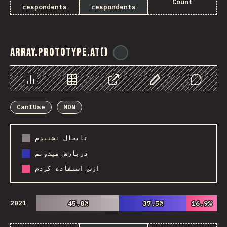
Count
respondents
respondents
Array.prototype.at()
@
ionos_com
Chart
Data
Share
Customize Data
Comments
CanIUse
MDN
تابحال نشنیدم
دربارش میدونم
ازش استفاده کردم
2021
45.8%
45.8%
37.5%
37.5%
16.9%
16.9%