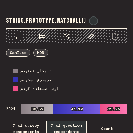
String.prototype.matchAll()
@
ionos_com
Chart
Data
Share
Customize Data
Comments
CanIUse
MDN
تابحال نشنیدم
دربارش میدونم
ازش استفاده کردم
2021
30.5%
30.5%
44.1%
44.1%
25.5%
25.5%
% of survey
% of question
Count
respondents
respondents