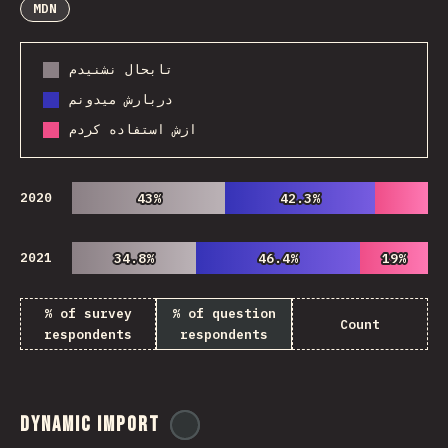
MDN
تابحال نشنیدم
دربارش میدونم
ازش استفاده کردم
2020
43%
43%
42.3%
42.3%
2021
34.8%
34.8%
46.4%
46.4%
19%
19%
% of survey
% of question
Count
respondents
respondents
Dynamic Import
@
ionos_com