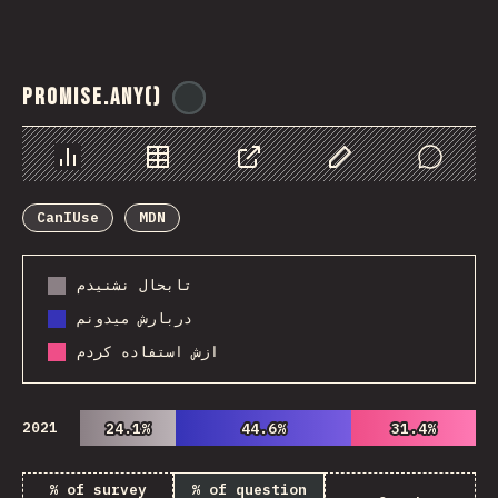
Promise.any()
@
ionos_com
Chart
Data
Share
Customize Data
Comments
CanIUse
MDN
تابحال نشنیدم
دربارش میدونم
ازش استفاده کردم
2021
24.1%
24.1%
44.6%
44.6%
31.4%
31.4%
% of survey
% of question