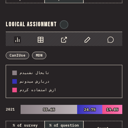
Logical Assignment
@
ionos_com
Chart
Data
Share
Customize Data
Comments
CanIUse
MDN
تابحال نشنیدم
دربارش میدونم
ازش استفاده کردم
2021
55.6%
55.6%
24.7%
24.7%
19.8%
19.8%
% of survey
% of question