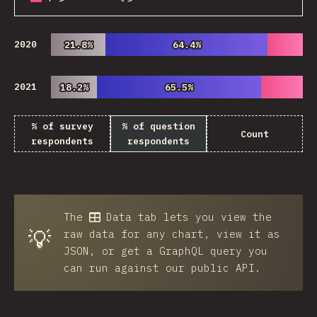
2020
21.8%
21.8%
64.4%
64.4%
2021
18.2%
18.2%
65.5%
65.5%
% of survey
% of question
Count
respondents
respondents
The
Data
tab lets you view the
💡
raw data for any chart, view it as
JSON, or get a GraphQL query you
can run against our public API.