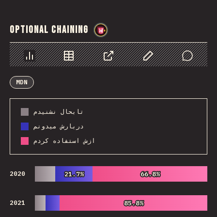
Optional Chaining
@
wwsiv
Chart
Data
Share
Customize Data
Comments
MDN
تابحال نشنیدم
دربارش میدونم
ازش استفاده کردم
2020
21.7%
21.7%
66.8%
66.8%
2021
85.8%
85.8%