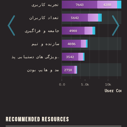
تجربه کاربری
7643
4288
تعداد کاربران
5642
جامعه و فراگیری
4900
سازنده و تیم
4086
ویژگی های دستیابی پذ…
3542
مد و هایپ بودن
2710
0.0
5.0k
10k
User Coun
Recommended Resources