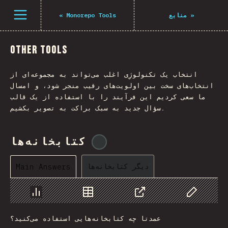
Navigated to The State of JS 2021
باز کردن منو
«
Monorepo Tools
منابع
»
Other Tools
انتخاب یک تکنولوژِی اغلب می‌تواند به مجموعه‌ای از
انتخاب‌های سخت بین اولویت‌های رقیب منجر شود، و امسال
ما سعی کردیم این فرآیند را با استفاده از یک قالب
سؤال جدید به سبک براکت به تصویر بکشیم.
کتابخانه‌ها
@
tyvdh
دیگر کتابخانه‌ها
Main Answers
Chart
Data
Share
Customize 
عمدتا چه کتابخانه‌هایی استفاده می‌کنید؟