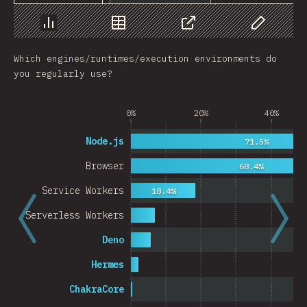
Chart
Data
Share
Customize 
Which engines/runtimes/execution environments do
you regularly use?
0%
20%
40%
Node.js
71.5%
Browser
68.4%
Service Workers
18.4%
Serverless Workers
Deno
Hermes
ChakraCore