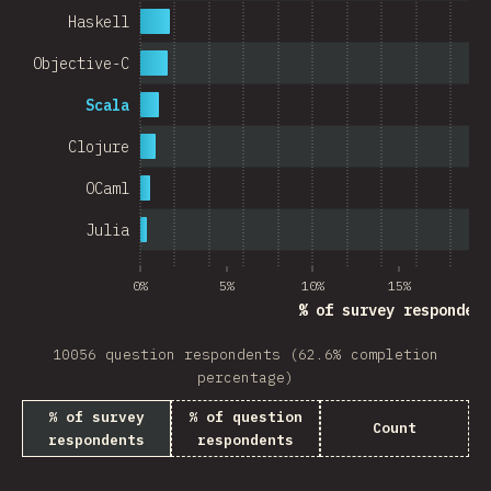
Haskell
Objective-C
Scala
Clojure
OCaml
Julia
0%
5%
10%
15%
20
% of survey respondent
10056 question respondents (62.6% completion
percentage)
% of survey
% of question
Count
respondents
respondents