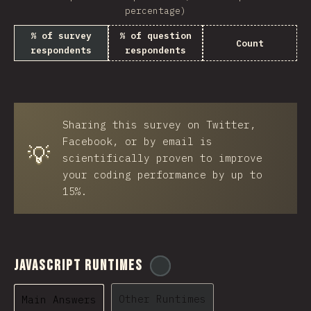
percentage)
% of survey
% of question
Count
respondents
respondents
Sharing this survey on Twitter,
Facebook, or by email is
💡
scientifically proven to improve
your coding performance by up to
15%.
JavaScript Runtimes
@
ionos_com
Other Runtimes
Main Answers