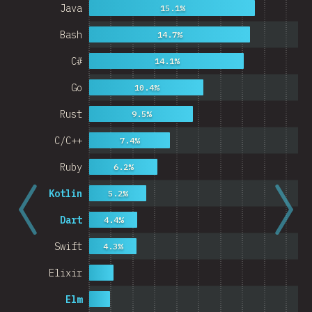
Java
15.1%
Bash
14.7%
C#
14.1%
Go
10.4%
Rust
9.5%
C/C++
7.4%
Ruby
6.2%
Kotlin
5.2%
Dart
4.4%
Swift
4.3%
Elixir
Elm