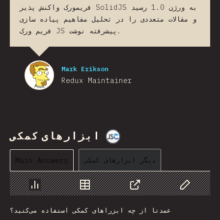
فریمورک واکنش پذیر SolidJS به ورژن 1.0 رسید
و مقالات متعددی را در تحلیل مفاهیم پیاده سازی
فریم ورک JS پیشرفته نوشت.
Mark Erikson
Redux Maintainer
ابزارهای کمکی
@
jscharting
دیگر ابزارهای کمکی
Main Answers
Chart
Data
Share
Customize 
عمدتا از چه ابزراهای کمکی استفاده می‌کنید؟