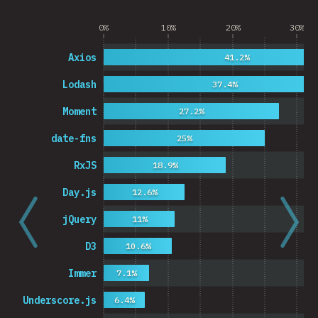
0%
10%
20%
30%
Axios
41.2%
Lodash
37.4%
Moment
27.2%
date-fns
25%
RxJS
18.9%
Day.js
12.6%
jQuery
11%
D3
10.6%
Immer
7.1%
Underscore.js
6.4%