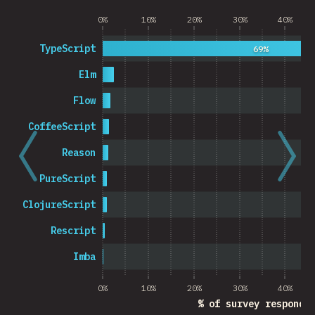
0%
10%
20%
30%
40%
TypeScript
69%
Elm
Flow
CoffeeScript
Reason
PureScript
ClojureScript
Rescript
Imba
0%
10%
20%
30%
40%
% of survey responde