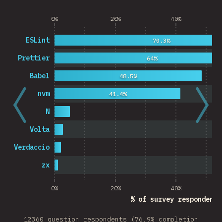
0%
20%
40%
ESLint
70.3%
Prettier
64%
Babel
48.5%
nvm
41.4%
N
Volta
Verdaccio
zx
0%
20%
40%
% of survey respondents
12360 question respondents (76.9% completion