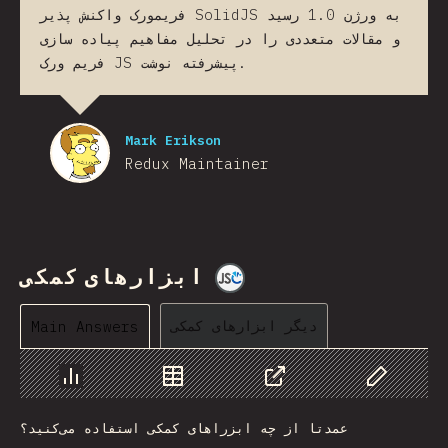
فریمورک واکنش پذیر SolidJS به ورژن 1.0 رسید
و مقالات متعددی را در تحلیل مفاهیم پیاده سازی
فریم ورک JS پیشرفته نوشت.
Mark Erikson
Redux Maintainer
ابزارهای کمکی
@
jscharting
دیگر ابزارهای کمکی
Main Answers
Chart
Data
Share
Customize 
عمدتا از چه ابزراهای کمکی استفاده می‌کنید؟