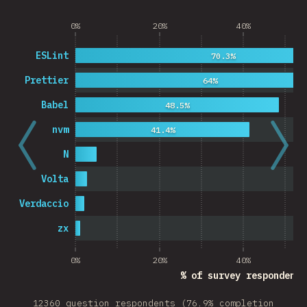
0%
20%
40%
ESLint
70.3%
Prettier
64%
Babel
48.5%
nvm
41.4%
N
Volta
Verdaccio
zx
0%
20%
40%
% of survey respondents
12360 question respondents (76.9% completion