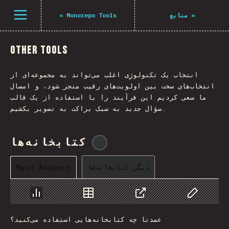
Navigated to The State of JS 2021
باز کردن منو
«
Monorepo Tools
منابع
»
Other Tools
انتخاب یک تکنولوژِی اغلب می‌تواند به مجموعه‌ای از
انتخاب‌های سخت بین اولویت‌های رقیب منجر شود، و امسال
ما سعی کردیم این فرآیند را با استفاده از یک قالب
سؤال جدید به سبک براکت به تصویر بکشیم.
کتابخانه‌ها
@
tyvdh
دیگر کتابخانه‌ها
Main Answers
Chart
Data
Share
Customize 
عمدتا چه کتابخانه‌هایی استفاده می‌کنید؟