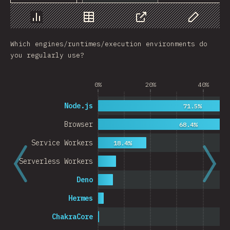
Chart
Data
Share
Customize 
Which engines/runtimes/execution environments do
you regularly use?
0%
20%
40%
Node.js
71.5%
Browser
68.4%
Service Workers
18.4%
Serverless Workers
Deno
Hermes
ChakraCore