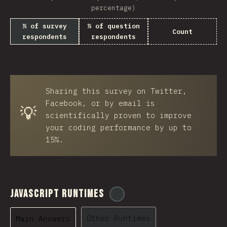
percentage)
% of survey
% of question
Count
respondents
respondents
Sharing this survey on Twitter,
Facebook, or by email is
💡
scientifically proven to improve
your coding performance by up to
15%.
JavaScript Runtimes
@
ionos_com
Other Runtimes
Main Answers