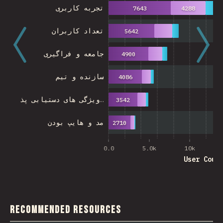
تجربه کاربری
7643
4288
تعداد کاربران
5642
جامعه و فراگیری
4900
سازنده و تیم
4086
ویژگی های دستیابی پذ…
3542
مد و هایپ بودن
2710
0.0
5.0k
10k
User Coun
Recommended Resources