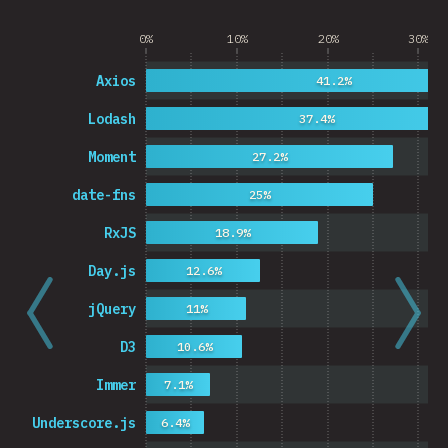
0%
10%
20%
30%
Axios
41.2%
Lodash
37.4%
Moment
27.2%
date-fns
25%
RxJS
18.9%
Day.js
12.6%
jQuery
11%
D3
10.6%
Immer
7.1%
Underscore.js
6.4%