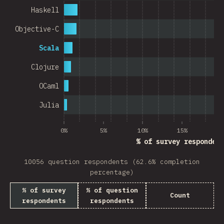
Haskell
Objective-C
Scala
Clojure
OCaml
Julia
0%
5%
10%
15%
20
% of survey respondent
10056 question respondents (62.6% completion
percentage)
% of survey
% of question
Count
respondents
respondents