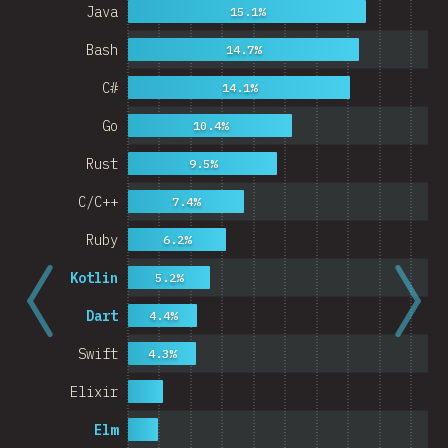
Java
15.1%
Bash
14.7%
C#
14.1%
Go
10.4%
Rust
9.5%
C/C++
7.4%
Ruby
6.2%
Kotlin
5.2%
Dart
4.4%
Swift
4.3%
Elixir
Elm