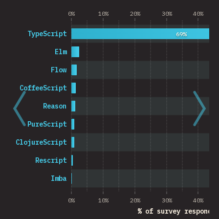
0%
10%
20%
30%
40%
TypeScript
69%
Elm
Flow
CoffeeScript
Reason
PureScript
ClojureScript
Rescript
Imba
0%
10%
20%
30%
40%
% of survey responde