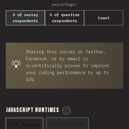
percentage)
% of survey
% of question
Count
respondents
respondents
Sharing this survey on Twitter,
Facebook, or by email is
💡
scientifically proven to improve
your coding performance by up to
15%.
JavaScript Runtimes
@
ionos_com
Other Runtimes
Main Answers