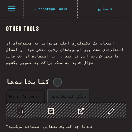
Navigated to The State of JS 2021
باز کردن منو
«
Monorepo Tools
منابع
»
Other Tools
انتخاب یک تکنولوژِی اغلب می‌تواند به مجموعه‌ای از
انتخاب‌های سخت بین اولویت‌های رقیب منجر شود، و امسال
ما سعی کردیم این فرآیند را با استفاده از یک قالب
سؤال جدید به سبک براکت به تصویر بکشیم.
کتابخانه‌ها
@
tyvdh
دیگر کتابخانه‌ها
Main Answers
Chart
Data
Share
Customize 
عمدتا چه کتابخانه‌هایی استفاده می‌کنید؟