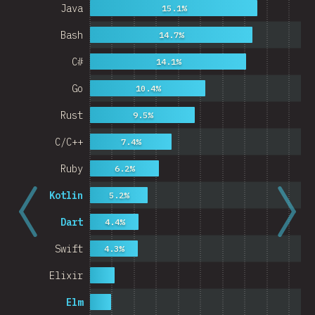
Java
15.1%
Bash
14.7%
C#
14.1%
Go
10.4%
Rust
9.5%
C/C++
7.4%
Ruby
6.2%
Kotlin
5.2%
Dart
4.4%
Swift
4.3%
Elixir
Elm