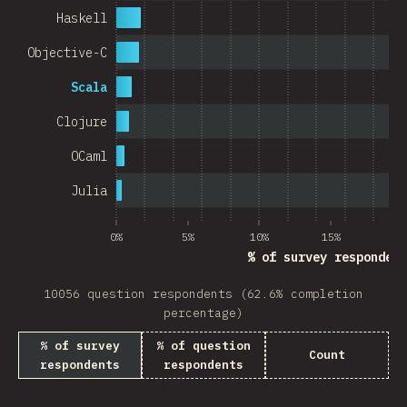
Haskell
Objective-C
Scala
Clojure
OCaml
Julia
0%
5%
10%
15%
20
% of survey respondent
10056 question respondents (62.6% completion
percentage)
% of survey
% of question
Count
respondents
respondents