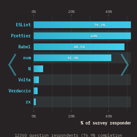
0%
20%
40%
ESLint
70.3%
Prettier
64%
Babel
48.5%
nvm
41.4%
N
Volta
Verdaccio
zx
0%
20%
40%
% of survey respondents
12360 question respondents (76.9% completion