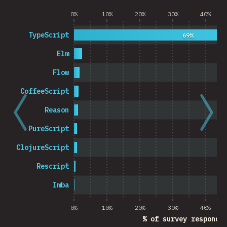
0%
10%
20%
30%
40%
TypeScript
69%
Elm
Flow
CoffeeScript
Reason
PureScript
ClojureScript
Rescript
Imba
0%
10%
20%
30%
40%
% of survey responde