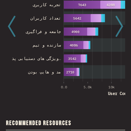
تجربه کاربری
7643
4288
تعداد کاربران
5642
جامعه و فراگیری
4900
سازنده و تیم
4086
ویژگی های دستیابی پذ…
3542
مد و هایپ بودن
2710
0.0
5.0k
10k
User Coun
Recommended Resources