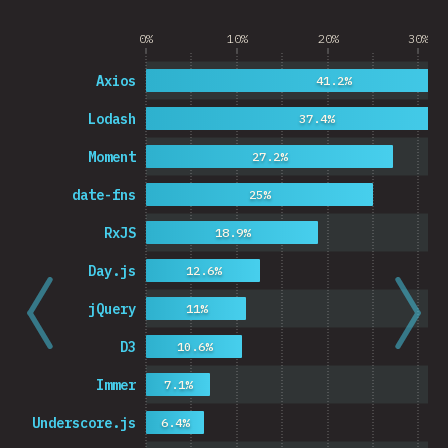
0%
10%
20%
30%
Axios
41.2%
Lodash
37.4%
Moment
27.2%
date-fns
25%
RxJS
18.9%
Day.js
12.6%
jQuery
11%
D3
10.6%
Immer
7.1%
Underscore.js
6.4%