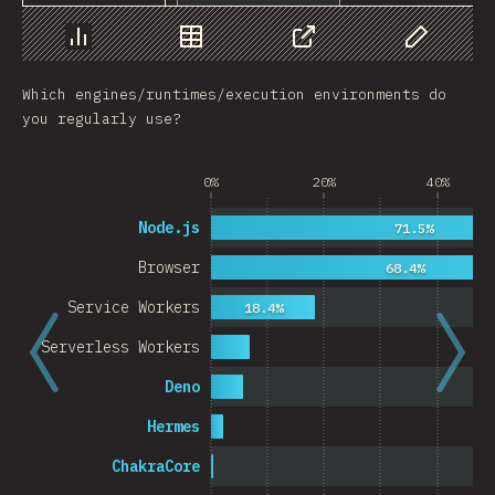
Chart
Data
Share
Customize 
Which engines/runtimes/execution environments do
you regularly use?
0%
20%
40%
Node.js
71.5%
Browser
68.4%
Service Workers
18.4%
Serverless Workers
Deno
Hermes
ChakraCore