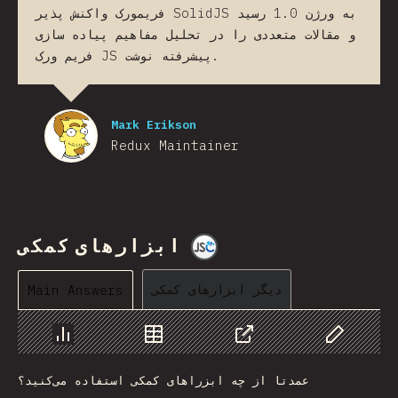
فریمورک واکنش پذیر SolidJS به ورژن 1.0 رسید
و مقالات متعددی را در تحلیل مفاهیم پیاده سازی
فریم ورک JS پیشرفته نوشت.
Mark Erikson
Redux Maintainer
ابزارهای کمکی
@
jscharting
دیگر ابزارهای کمکی
Main Answers
Chart
Data
Share
Customize 
عمدتا از چه ابزراهای کمکی استفاده می‌کنید؟