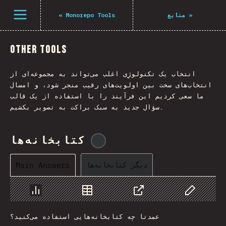
Navigated to The State of JS 2021
باز کردن منو
«
Monorepo Tools
منابع
»
Other Tools
انتخاب یک تکنولوژِی اغلب می‌تواند به مجموعه‌ای از
انتخاب‌های سخت بین اولویت‌های رقیب منجر شود، و امسال
ما سعی کردیم این فرآیند را با استفاده از یک قالب
سؤال جدید به سبک براکت به تصویر بکشیم.
کتابخانه‌ها
@
tyvdh
دیگر کتابخانه‌ها
Main Answers
Chart
Data
Share
Customize 
عمدتا چه کتابخانه‌هایی استفاده می‌کنید؟