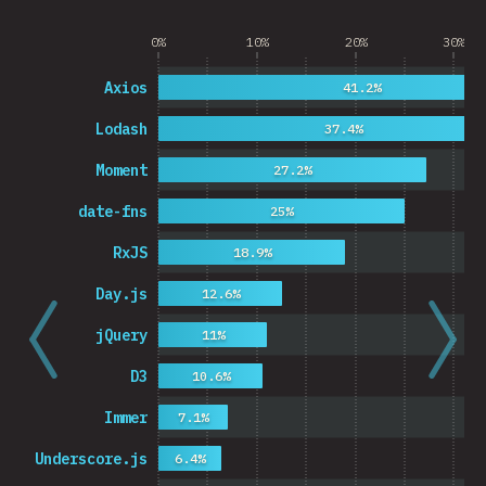
0%
10%
20%
30%
Axios
41.2%
Lodash
37.4%
Moment
27.2%
date-fns
25%
RxJS
18.9%
Day.js
12.6%
jQuery
11%
D3
10.6%
Immer
7.1%
Underscore.js
6.4%