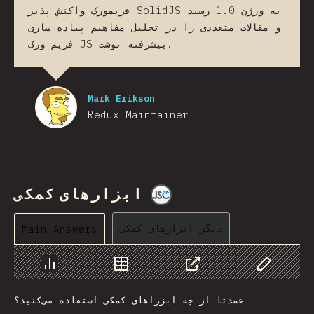
فریمورک واکنش پذیر SolidJS به ورژن 1.0 رسید
و مقالات متعددی را در تحلیل مفاهیم پیاده سازی
فریم ورک JS پیشرفته نوشت.
Mark Erikson
Redux Maintainer
ابزارهای کمکی
@
jscharting
دیگر ابزارهای کمکی
Main Answers
Chart
Data
Share
Customize 
عمدتا از چه ابزراهای کمکی استفاده می‌کنید؟