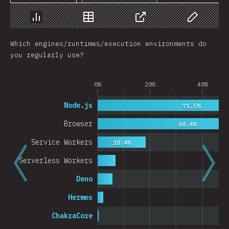
Chart
Data
Share
Customize 
Which engines/runtimes/execution environments do
you regularly use?
0%
20%
40%
Node.js
71.5%
Browser
68.4%
Service Workers
18.4%
Serverless Workers
Deno
Hermes
ChakraCore