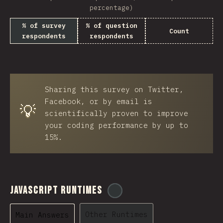
percentage)
% of survey
% of question
Count
respondents
respondents
Sharing this survey on Twitter,
Facebook, or by email is
💡
scientifically proven to improve
your coding performance by up to
15%.
JavaScript Runtimes
@
ionos_com
Other Runtimes
Main Answers