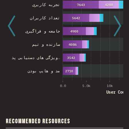
تجربه کاربری
7643
4288
تعداد کاربران
5642
جامعه و فراگیری
4900
سازنده و تیم
4086
ویژگی های دستیابی پذ…
3542
مد و هایپ بودن
2710
0.0
5.0k
10k
User Coun
Recommended Resources