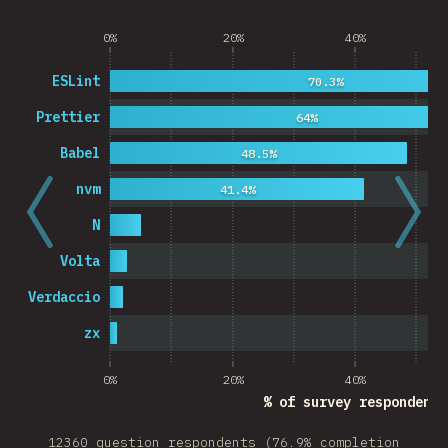
0%
20%
40%
ESLint
70.3%
Prettier
64%
Babel
48.5%
nvm
41.4%
N
Volta
Verdaccio
zx
0%
20%
40%
% of survey respondents
12360 question respondents (76.9% completion