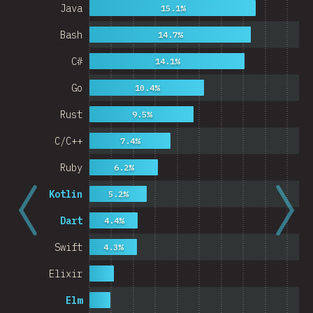
Java
15.1%
Bash
14.7%
C#
14.1%
Go
10.4%
Rust
9.5%
C/C++
7.4%
Ruby
6.2%
Kotlin
5.2%
Dart
4.4%
Swift
4.3%
Elixir
Elm