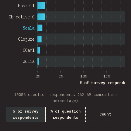
Haskell
Objective-C
Scala
Clojure
OCaml
Julia
0%
5%
10%
15%
20
% of survey respondent
10056 question respondents (62.6% completion
percentage)
% of survey
% of question
Count
respondents
respondents