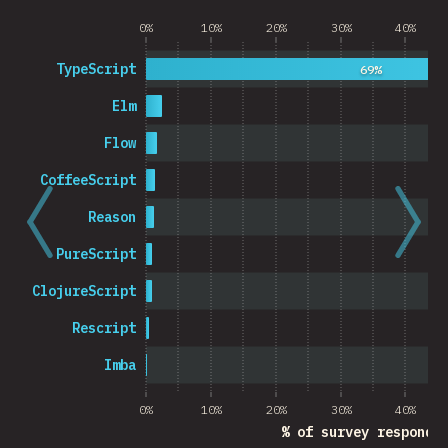
0%
10%
20%
30%
40%
TypeScript
69%
Elm
Flow
CoffeeScript
Reason
PureScript
ClojureScript
Rescript
Imba
0%
10%
20%
30%
40%
% of survey responde