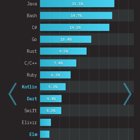
Java
15.1%
Bash
14.7%
C#
14.1%
Go
10.4%
Rust
9.5%
C/C++
7.4%
Ruby
6.2%
Kotlin
5.2%
Dart
4.4%
Swift
4.3%
Elixir
Elm