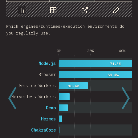
Chart
Data
Share
Customize 
Which engines/runtimes/execution environments do
you regularly use?
0%
20%
40%
Node.js
71.5%
Browser
68.4%
Service Workers
18.4%
Serverless Workers
Deno
Hermes
ChakraCore