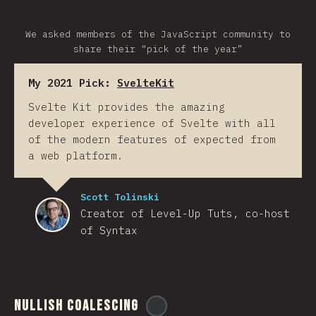
We asked members of the JavaScript community to
share their “pick of the year”
My 2021 Pick:
SvelteKit
Svelte Kit provides the amazing
developer experience of Svelte with all
of the modern features of expected from
a web platform.
Scott Tolinski
Creator of Level-Up Tuts, co-host
of Syntax
Nullish Coalescing
@
ionos_com