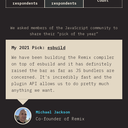
Count
respondents
respondents
We asked members of the JavaScript community to
share their “pick of the year”
My 2021 Pick:
esbuild
We have been building the Remix compiler
on top of esbuild and it has definitely
raised the bar as far as JS bundlers are
concerned. It's incredibly fast and the
plugin API allows us to do pretty much
anything we want.
Michael Jackson
Co-founder of Remix