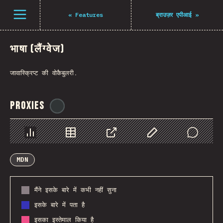
Open menu
«
Features
ब्राउज़र एपीआई
»
भाषा (लैंग्वेज)
जावास्क्रिप्ट की वोकैबुलरी.
Proxies
@
ionos_com
Chart
Data
Share
Customize Data
Comments
MDN
मैंने इसके बारे में कभी नहीं सुना
इसके बारे में पता है
इसका इस्तेमाल किया है