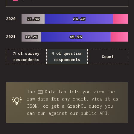
2020
21.8%
21.8%
64.4%
64.4%
2021
18.2%
18.2%
65.5%
65.5%
% of survey
% of question
Count
respondents
respondents
The
Data
tab lets you view the
💡
raw data for any chart, view it as
JSON, or get a GraphQL query you
can run against our public API.