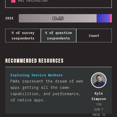
Már használtam
2021
83.7%
83.7%
% of survey
% of question
Count
respondents
respondents
Recommended Resources
Exploring Service Workers
PWAs represent the dream of web
apps getting all the same
capabilities, and performance,
Kyle
Simpson
of native apps.
YOU
DON'T
KNOW JS