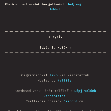
Köszönet partnereink támogatásáért!
Tudj meg
többet.
«
Nyelv
Egyéb funkciók
»
Diagramjainkat
Nivo
-val készítettük.
Hosted by
Netlify
.
Kérdésed van? Hibát találtál?
Lépj velünk
kapcsolatba
.
Csatlakozz hozzánk
Discord
-on.