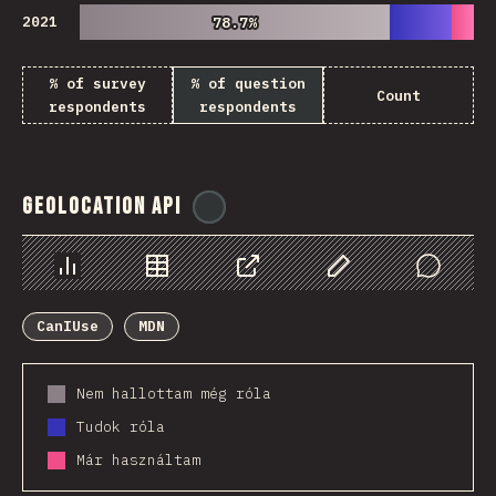
2021
78.7%
78.7%
% of survey
% of question
Count
respondents
respondents
Geolocation API
@
ionos_com
Diagramok
Adatok
Megosztás
Customize Data
Comments
CanIUse
MDN
Nem hallottam még róla
Tudok róla
Már használtam