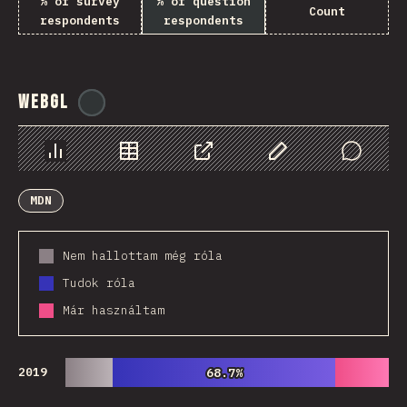
% of survey
% of question
Count
respondents
respondents
WebGL
@
ionos_com
Diagramok
Adatok
Megosztás
Customize Data
Comments
MDN
Nem hallottam még róla
Tudok róla
Már használtam
2019
68.7%
68.7%