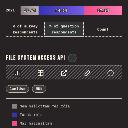
2021
17.6%
17.6%
44.6%
44.6%
37.9%
37.9%
% of survey
% of question
Count
respondents
respondents
File System Access API
@
ionos_com
Diagramok
Adatok
Megosztás
Customize Data
Comments
CanIUse
MDN
Nem hallottam még róla
Tudok róla
Már használtam