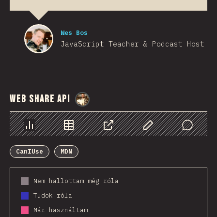
Wes Bos
JavaScript Teacher & Podcast Host
Web Share API
@
StorytellerCZ
Diagramok
Adatok
Megosztás
Customize Data
Comments
CanIUse
MDN
Nem hallottam még róla
Tudok róla
Már használtam