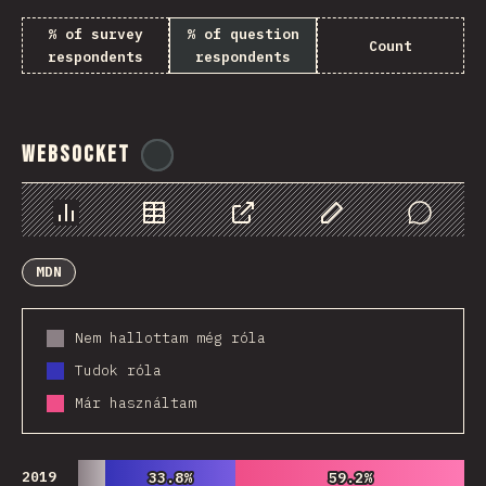
% of survey
% of question
Count
respondents
respondents
WebSocket
@
tyvdh
Diagramok
Adatok
Megosztás
Customize Data
Comments
MDN
Nem hallottam még róla
Tudok róla
Már használtam
2019
33.8%
33.8%
59.2%
59.2%