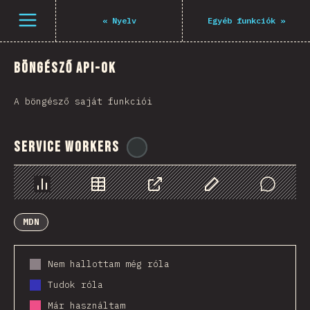
Menü megnyitása
«
Nyelv
Egyéb funkciók
»
Böngésző API-ok
A böngésző saját funkciói
Service Workers
@
ionos_com
Diagramok
Adatok
Megosztás
Customize Data
Comments
MDN
Nem hallottam még róla
Tudok róla
Már használtam