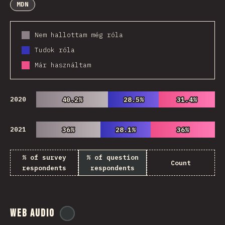
MDN
Nem hallottam még róla
Tudok róla
Már használtam
2020
40.2%
40.2%
28.5%
28.5%
31.4%
31.4%
2021
36%
36%
28.1%
28.1%
36%
36%
% of survey
% of question
Count
respondents
respondents
Web Audio
@
ionos_com