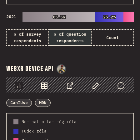
2021
65.5%
65.5%
25.2%
25.2%
% of survey
% of question
Count
respondents
respondents
WebXR Device API
@
danielkaspo
Diagramok
Adatok
Megosztás
Customize Data
Comments
CanIUse
MDN
Nem hallottam még róla
Tudok róla