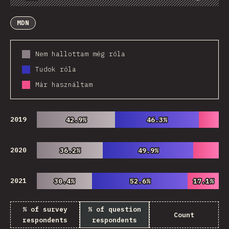
Diagramok
Adatok
Megosztás
Customize Data
Comments
MDN
Nem hallottam még róla
Tudok róla
Már használtam
2019
42.9%
42.9%
46.3%
46.3%
2020
36.2%
36.2%
49.9%
49.9%
2021
30.4%
30.4%
52.6%
52.6%
17.1%
17.1%
% of survey
% of question
Count
respondents
respondents