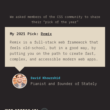
We asked members of the CSS community to share
their “pick of the year”
My 2021 Pick:
Remix
Remix is a full-stack web framework that
feels old-school, but in a good way, by
putting you on the path to create fast,
complex, and accessible modern web apps.
David Khourshid
Pianist and founder of Stately