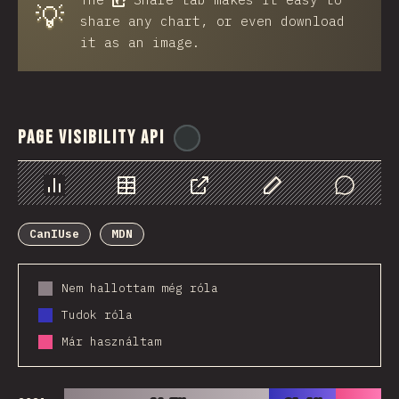
💡
share any chart, or even download
it as an image.
Page Visibility API
@
ionos_com
Diagramok
Adatok
Megosztás
Customize Data
Comments
CanIUse
MDN
Nem hallottam még róla
Tudok róla
Már használtam