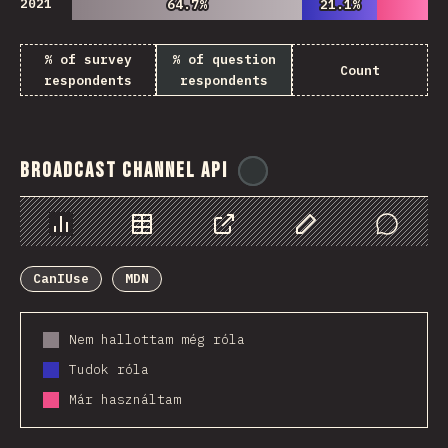
2021
64.7%
64.7%
21.1%
21.1%
% of survey
% of question
Count
respondents
respondents
Broadcast Channel API
@
ionos_com
Diagramok
Adatok
Megosztás
Customize Data
Comments
CanIUse
MDN
Nem hallottam még róla
Tudok róla
Már használtam