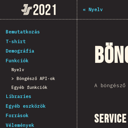
Navigated to The State of JS 2021
The State of JS 2021
«
Nyelv
[hu-HU] general.back_to_intro
Bemutatkozás
T-shirt
Bön
Demográfia
Funkciók
Nyelv
Böngésző API-ok
A böngésző
Egyéb funkciók
Libraries
Egyéb eszközök
Service
Források
Vélemények