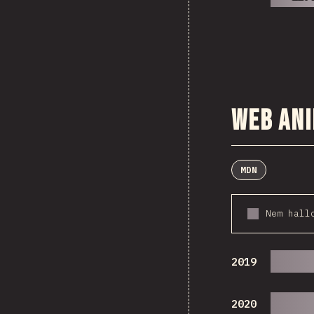
Web An
MDN
Nem hall
2019
2020