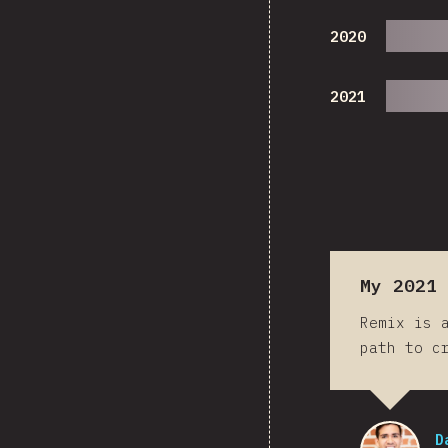
2020
2021
My 2021 
Remix is 
path to c
D