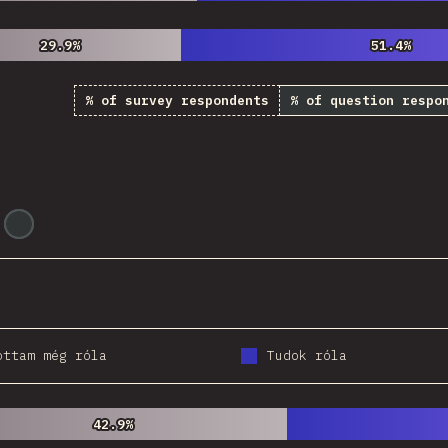
29.9%
29.9%
51.4%
51.4%
% of survey respondents
% of question respo
@
tyvdh
ottam még róla
Tudok róla
42.9%
42.9%