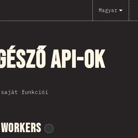
Magyar
gésző API-ok
 saját funkciói
 Workers
@
ionos_com