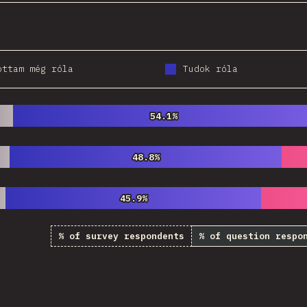
ottam még róla
Tudok róla
54.1%
54.1%
48.8%
48.8%
45.9%
45.9%
% of survey respondents
% of question respo