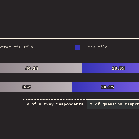
@
StorytellerCZ
ottam még róla
Tudok róla
40.2%
40.2%
28.5%
28.5%
36%
36%
28.1%
28.1%
% of survey respondents
% of question respo