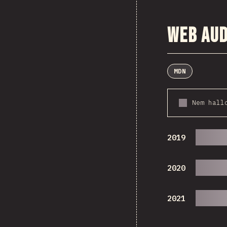
Web Aud
MDN
Nem hall
2019
2020
2021