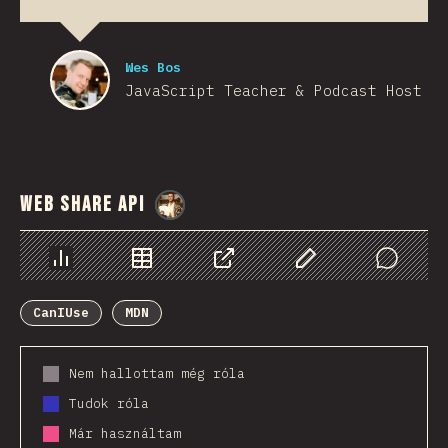
Wes Bos
JavaScript Teacher & Podcast Host
Web Share API
@
StorytellerCZ
Diagramok
Adatok
Megosztás
Customize Data
Comments
CanIUse
MDN
Nem hallottam még róla
Tudok róla
Már használtam