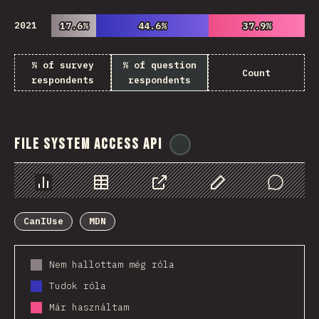
2021
17.6%
17.6%
44.6%
44.6%
37.9%
37.9%
% of survey
% of question
Count
respondents
respondents
File System Access API
@
ionos_com
Diagramok
Adatok
Megosztás
Customize Data
Comments
CanIUse
MDN
Nem hallottam még róla
Tudok róla
Már használtam