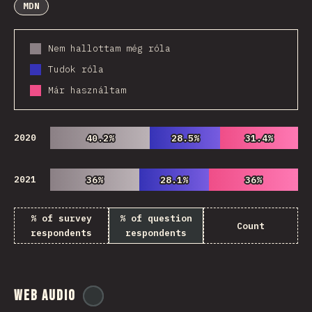
MDN
Nem hallottam még róla
Tudok róla
Már használtam
2020
40.2%
40.2%
28.5%
28.5%
31.4%
31.4%
2021
36%
36%
28.1%
28.1%
36%
36%
% of survey
% of question
Count
respondents
respondents
Web Audio
@
ionos_com