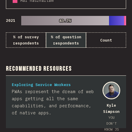
Már használtam
2021
83.7%
83.7%
% of survey
% of question
Count
respondents
respondents
Recommended Resources
Exploring Service Workers
PWAs represent the dream of web
apps getting all the same
capabilities, and performance,
Kyle
Simpson
of native apps.
YOU
DON'T
KNOW JS