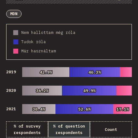
Diagramok
Adatok
Megosztás
Customize Data
Comments
MDN
Nem hallottam még róla
Tudok róla
Már használtam
2019
42.9%
42.9%
46.3%
46.3%
2020
36.2%
36.2%
49.9%
49.9%
2021
30.4%
30.4%
52.6%
52.6%
17.1%
17.1%
% of survey
% of question
Count
respondents
respondents