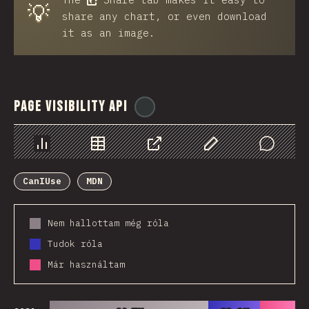
💡
share any chart, or even download
it as an image.
Page Visibility API
@
ionos_com
Diagramok
Adatok
Megosztás
Customize Data
Comments
CanIUse
MDN
Nem hallottam még róla
Tudok róla
Már használtam