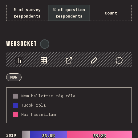
% of survey
% of question
Count
respondents
respondents
WebSocket
@
tyvdh
Diagramok
Adatok
Megosztás
Customize Data
Comments
MDN
Nem hallottam még róla
Tudok róla
Már használtam
2019
33.8%
33.8%
59.2%
59.2%