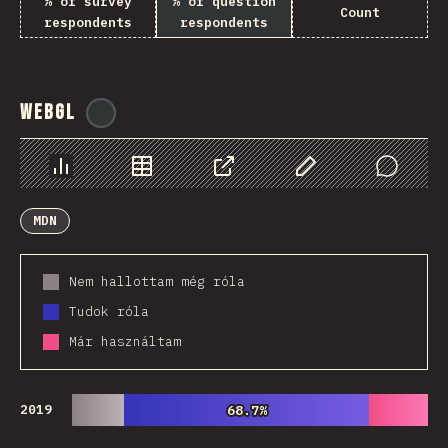
% of survey
% of question
Count
respondents
respondents
WebGL
@
ionos_com
Diagramok
Adatok
Megosztás
Customize Data
Comments
MDN
Nem hallottam még róla
Tudok róla
Már használtam
2019
68.7%
68.7%