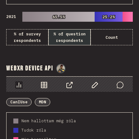
2021
65.5%
65.5%
25.2%
25.2%
% of survey
% of question
Count
respondents
respondents
WebXR Device API
@
danielkaspo
Diagramok
Adatok
Megosztás
Customize Data
Comments
CanIUse
MDN
Nem hallottam még róla
Tudok róla