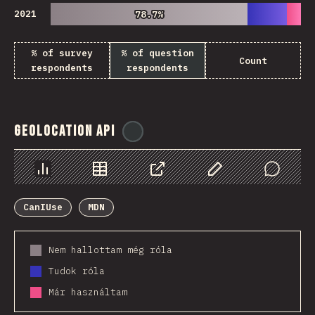
2021
78.7%
78.7%
% of survey
% of question
Count
respondents
respondents
Geolocation API
@
ionos_com
Diagramok
Adatok
Megosztás
Customize Data
Comments
CanIUse
MDN
Nem hallottam még róla
Tudok róla
Már használtam