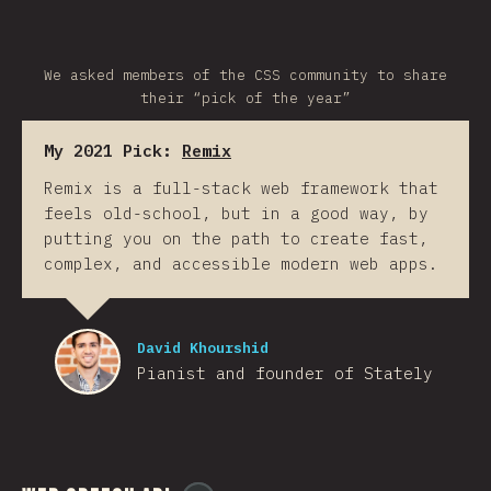
We asked members of the CSS community to share
their “pick of the year”
My 2021 Pick:
Remix
Remix is a full-stack web framework that
feels old-school, but in a good way, by
putting you on the path to create fast,
complex, and accessible modern web apps.
David Khourshid
Pianist and founder of Stately