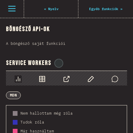
Navigated to The State of JS 2021
Menü megnyitása
«
Nyelv
Egyéb funkciók
»
Böngésző API-ok
A böngésző saját funkciói
Service Workers
@
ionos_com
Diagramok
Adatok
Megosztás
Customize Data
Comments
MDN
Nem hallottam még róla
Tudok róla
Már használtam