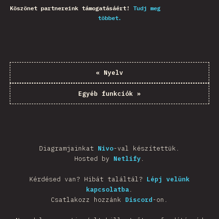
Köszönet partnereink támogatásáért!
Tudj meg
többet.
«
Nyelv
Egyéb funkciók
»
Diagramjainkat
Nivo
-val készítettük.
Hosted by
Netlify
.
Kérdésed van? Hibát találtál?
Lépj velünk
kapcsolatba
.
Csatlakozz hozzánk
Discord
-on.