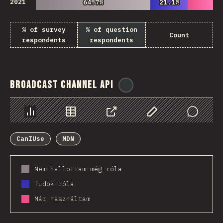
2021
64.7%
64.7%
21.1%
21.1%
% of survey
% of question
Count
respondents
respondents
Broadcast Channel API
@
ionos_com
Diagramok
Adatok
Megosztás
Customize Data
Comments
CanIUse
MDN
Nem hallottam még róla
Tudok róla
Már használtam