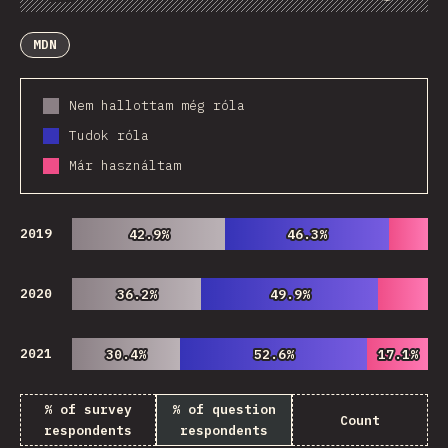
Diagramok
Adatok
Megosztás
Customize Data
Comments
MDN
Nem hallottam még róla
Tudok róla
Már használtam
2019
42.9%
42.9%
46.3%
46.3%
2020
36.2%
36.2%
49.9%
49.9%
2021
30.4%
30.4%
52.6%
52.6%
17.1%
17.1%
% of survey
% of question
Count
respondents
respondents