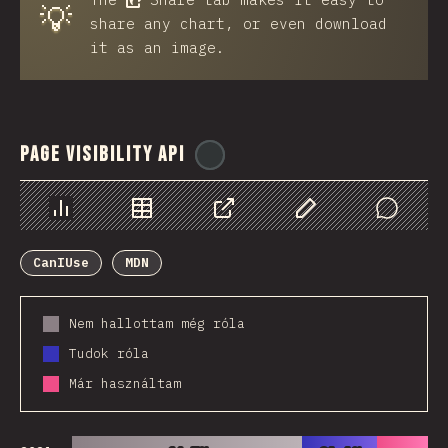
💡
share any chart, or even download
it as an image.
Page Visibility API
@
ionos_com
Diagramok
Adatok
Megosztás
Customize Data
Comments
CanIUse
MDN
Nem hallottam még róla
Tudok róla
Már használtam