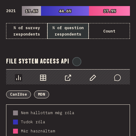
2021
17.6%
17.6%
44.6%
44.6%
37.9%
37.9%
% of survey
% of question
Count
respondents
respondents
File System Access API
@
ionos_com
Diagramok
Adatok
Megosztás
Customize Data
Comments
CanIUse
MDN
Nem hallottam még róla
Tudok róla
Már használtam