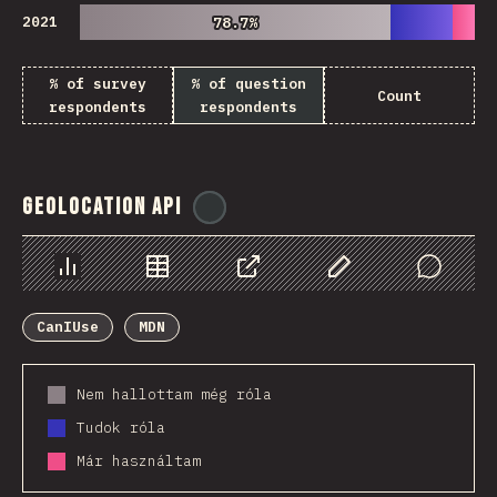
2021
78.7%
78.7%
% of survey
% of question
Count
respondents
respondents
Geolocation API
@
ionos_com
Diagramok
Adatok
Megosztás
Customize Data
Comments
CanIUse
MDN
Nem hallottam még róla
Tudok róla
Már használtam