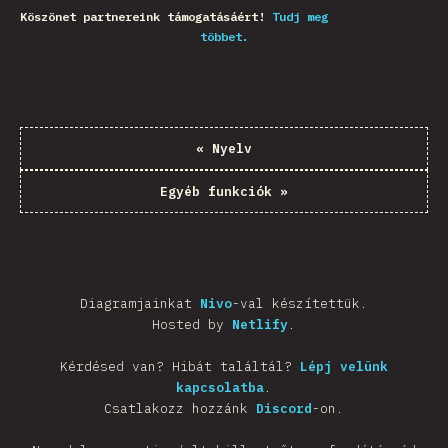
Köszönet partnereink támogatásáért!
Tudj meg
többet.
«
Nyelv
Egyéb funkciók
»
Diagramjainkat
Nivo
-val készítettük.
Hosted by
Netlify
.
Kérdésed van? Hibát találtál?
Lépj velünk
kapcsolatba
.
Csatlakozz hozzánk
Discord
-on.