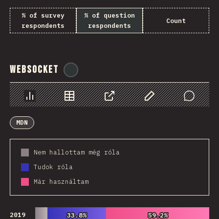
% of survey
% of question
Count
respondents
respondents
WebSocket
@
tyvdh
Diagramok
Adatok
Megosztás
Customize Data
Comments
MDN
Nem hallottam még róla
Tudok róla
Már használtam
2019
33.8%
33.8%
59.2%
59.2%