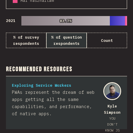
Már használtam
2021
83.7%
83.7%
% of survey
% of question
Count
respondents
respondents
Recommended Resources
Exploring Service Workers
PWAs represent the dream of web
apps getting all the same
capabilities, and performance,
Kyle
Simpson
of native apps.
YOU
DON'T
KNOW JS