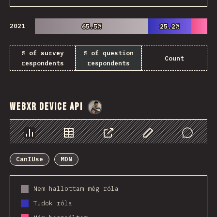
2021
65.5%
65.5%
25.2%
25.2%
% of survey
% of question
Count
respondents
respondents
WebXR Device API
@
danielkaspo
Diagramok
Adatok
Megosztás
Customize Data
Comments
CanIUse
MDN
Nem hallottam még róla
Tudok róla