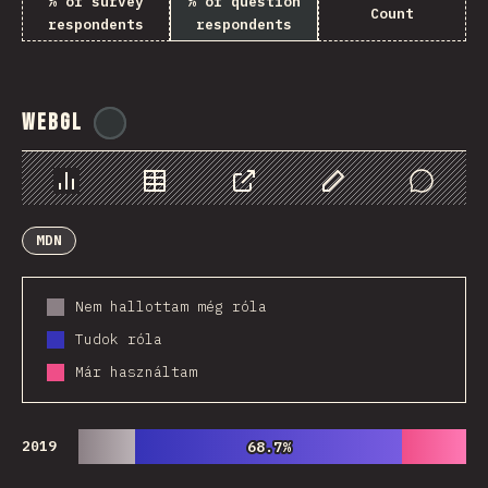
% of survey
% of question
Count
respondents
respondents
WebGL
@
ionos_com
Diagramok
Adatok
Megosztás
Customize Data
Comments
MDN
Nem hallottam még róla
Tudok róla
Már használtam
2019
68.7%
68.7%