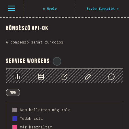
Navigated to The State of JS 2021
Menü megnyitása
«
Nyelv
Egyéb funkciók
»
Böngésző API-ok
A böngésző saját funkciói
Service Workers
@
ionos_com
Diagramok
Adatok
Megosztás
Customize Data
Comments
MDN
Nem hallottam még róla
Tudok róla
Már használtam