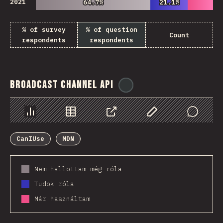
2021
64.7%
64.7%
21.1%
21.1%
% of survey
% of question
Count
respondents
respondents
Broadcast Channel API
@
ionos_com
Diagramok
Adatok
Megosztás
Customize Data
Comments
CanIUse
MDN
Nem hallottam még róla
Tudok róla
Már használtam