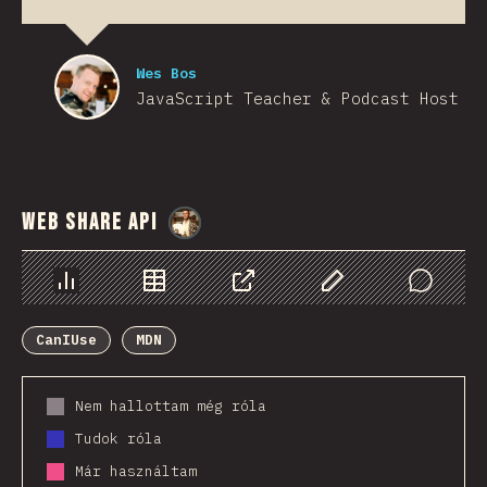
Wes Bos
JavaScript Teacher & Podcast Host
Web Share API
@
StorytellerCZ
Diagramok
Adatok
Megosztás
Customize Data
Comments
CanIUse
MDN
Nem hallottam még róla
Tudok róla
Már használtam