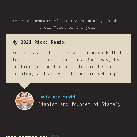
We asked members of the CSS community to share
their “pick of the year”
My 2021 Pick:
Remix
Remix is a full-stack web framework that
feels old-school, but in a good way, by
putting you on the path to create fast,
complex, and accessible modern web apps.
David Khourshid
Pianist and founder of Stately