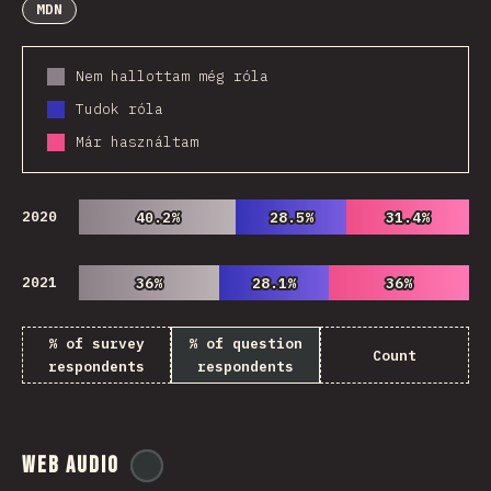
MDN
Nem hallottam még róla
Tudok róla
Már használtam
2020
40.2%
40.2%
28.5%
28.5%
31.4%
31.4%
2021
36%
36%
28.1%
28.1%
36%
36%
% of survey
% of question
Count
respondents
respondents
Web Audio
@
ionos_com