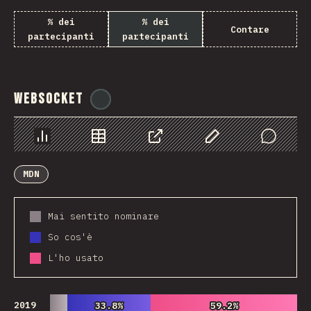
% dei
% dei
Contare
partecipanti
partecipanti
WebSocket
@
tyvdh
Grafico
Dati
Condividere
Personalizza i dati
Comments
MDN
Mai sentito nominare
So cos'è
L'ho usato
2019
33.8%
33.8%
59.2%
59.2%