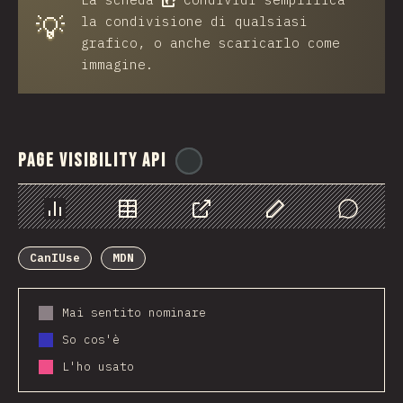
💡
la condivisione di qualsiasi
grafico, o anche scaricarlo come
immagine.
Page Visibility API
@
ionos_com
Grafico
Dati
Condividere
Personalizza i dati
Comments
CanIUse
MDN
Mai sentito nominare
So cos'è
L'ho usato