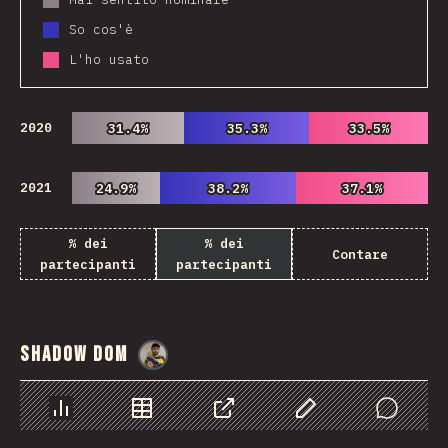
So cos'è
L'ho usato
2020
31.4%
31.4%
35.3%
35.3%
33.5%
33.5%
2021
24.9%
24.9%
38.2%
38.2%
37.1%
37.1%
% dei
% dei
Contare
partecipanti
partecipanti
Shadow DOM
@
danielkaspo
Grafico
Dati
Condividere
Personalizza i dati
Comments