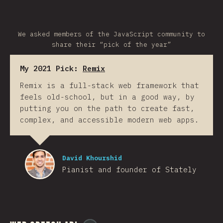
We asked members of the JavaScript community to
share their “pick of the year”
My 2021 Pick:
Remix
Remix is a full-stack web framework that
feels old-school, but in a good way, by
putting you on the path to create fast,
complex, and accessible modern web apps.
David Khourshid
Pianist and founder of Stately