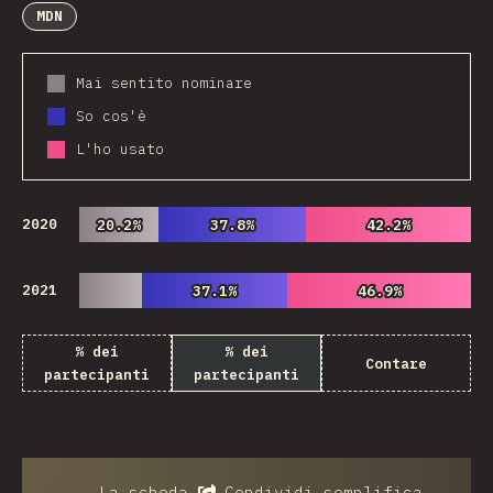
MDN
Mai sentito nominare
So cos'è
L'ho usato
2020
20.2%
20.2%
37.8%
37.8%
42.2%
42.2%
2021
37.1%
37.1%
46.9%
46.9%
% dei
% dei
Contare
partecipanti
partecipanti
La scheda
Condividi
semplifica