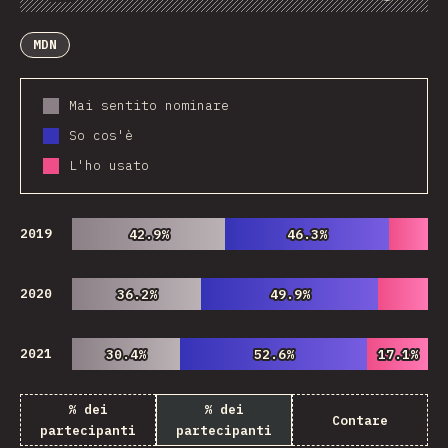
Grafico
Dati
Condividere
Personalizza i dati
Comments
MDN
Mai sentito nominare
So cos'è
L'ho usato
2019
42.9%
42.9%
46.3%
46.3%
2020
36.2%
36.2%
49.9%
49.9%
2021
30.4%
30.4%
52.6%
52.6%
17.1%
17.1%
% dei
% dei
Contare
partecipanti
partecipanti