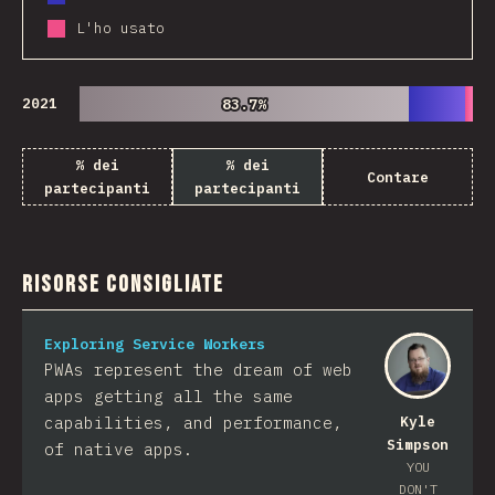
L'ho usato
2021
83.7%
83.7%
% dei
% dei
Contare
partecipanti
partecipanti
Risorse consigliate
Exploring Service Workers
PWAs represent the dream of web
apps getting all the same
capabilities, and performance,
Kyle
Simpson
of native apps.
YOU
DON'T