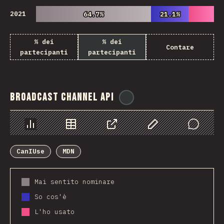
2021
64.7%
64.7%
21.1%
21.1%
% dei
% dei
Contare
partecipanti
partecipanti
Broadcast Channel API
@
ionos_com
Grafico
Dati
Condividere
Personalizza i dati
Comments
CanIUse
MDN
Mai sentito nominare
So cos'è
L'ho usato