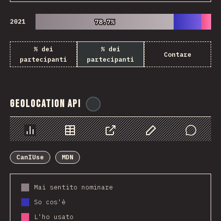
2021
78.7%
78.7%
% dei
% dei
Contare
partecipanti
partecipanti
Geolocation API
@
ionos_com
Grafico
Dati
Condividere
Personalizza i dati
Comments
CanIUse
MDN
Mai sentito nominare
So cos'è
L'ho usato