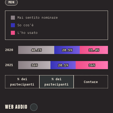
MDN
Mai sentito nominare
So cos'è
L'ho usato
2020
40.2%
40.2%
28.5%
28.5%
31.4%
31.4%
2021
36%
36%
28.1%
28.1%
36%
36%
% dei
% dei
Contare
partecipanti
partecipanti
Web Audio
@
ionos_com