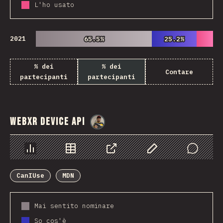
L'ho usato
2021
65.5%
65.5%
25.2%
25.2%
% dei
% dei
Contare
partecipanti
partecipanti
WebXR Device API
@
danielkaspo
Grafico
Dati
Condividere
Personalizza i dati
Comments
CanIUse
MDN
Mai sentito nominare
So cos'è