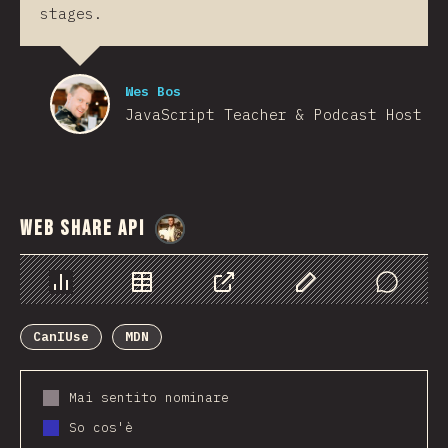
stages.
Wes Bos
JavaScript Teacher & Podcast Host
Web Share API
@
StorytellerCZ
Grafico
Dati
Condividere
Personalizza i dati
Comments
CanIUse
MDN
Mai sentito nominare
So cos'è