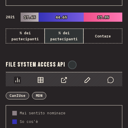
2021
17.6%
17.6%
44.6%
44.6%
37.9%
37.9%
% dei
% dei
Contare
partecipanti
partecipanti
File System Access API
@
ionos_com
Grafico
Dati
Condividere
Personalizza i dati
Comments
CanIUse
MDN
Mai sentito nominare
So cos'è