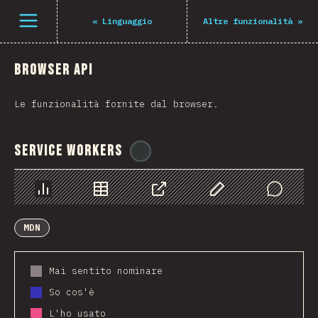
Navigated to The State of JS 2021
Open menu
«
Linguaggio
Altre funzionalità
»
Browser API
Le funzionalità fornite dal browser.
Service Workers
@
ionos_com
Grafico
Dati
Condividere
Personalizza i dati
Comments
MDN
Mai sentito nominare
So cos'è
L'ho usato