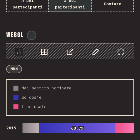
% dei
% dei
Contare
partecipanti
partecipanti
WebGL
@
ionos_com
Grafico
Dati
Condividere
Personalizza i dati
Comments
MDN
Mai sentito nominare
So cos'è
L'ho usato
2019
68.7%
68.7%