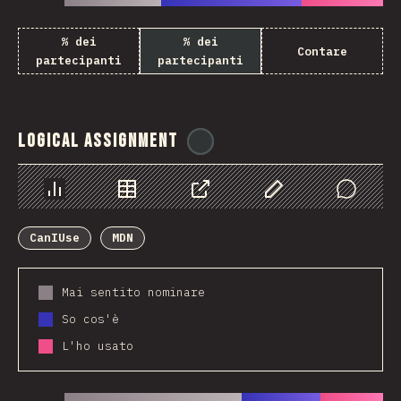
% dei
% dei
Contare
partecipanti
partecipanti
Logical Assignment
@
ionos_com
Grafico
Dati
Condividere
Personalizza i dati
Comments
CanIUse
MDN
Mai sentito nominare
So cos'è
L'ho usato