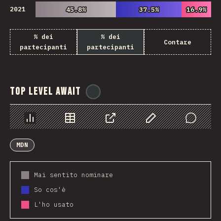
2021
45.8%
45.8%
37.5%
37.5%
16.9%
16.9%
% dei
% dei
Contare
partecipanti
partecipanti
Top Level Await
@
ionos_com
Grafico
Dati
Condividere
Personalizza i dati
Comments
MDN
Mai sentito nominare
So cos'è
L'ho usato