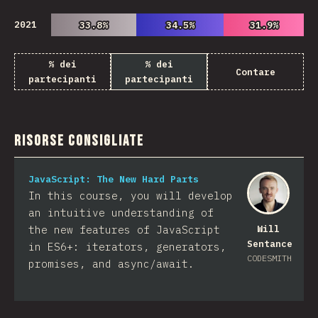
2021
33.8%
33.8%
34.5%
34.5%
31.9%
31.9%
% dei
% dei
Contare
partecipanti
partecipanti
Risorse consigliate
JavaScript: The New Hard Parts
In this course, you will develop
an intuitive understanding of
the new features of JavaScript
Will
Sentance
in ES6+: iterators, generators,
CODESMITH
promises, and async/await.