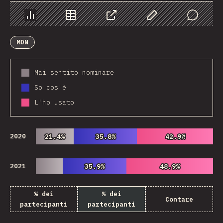
Grafico
Dati
Condividere
Personalizza i dati
Comments
MDN
Mai sentito nominare
So cos'è
L'ho usato
2020
21.4%
21.4%
35.8%
35.8%
42.9%
42.9%
2021
35.9%
35.9%
48.9%
48.9%
% dei
% dei
Contare
partecipanti
partecipanti