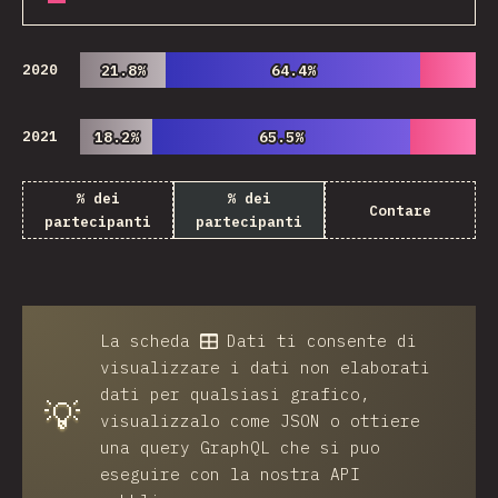
2020
21.8%
21.8%
64.4%
64.4%
2021
18.2%
18.2%
65.5%
65.5%
% dei
% dei
Contare
partecipanti
partecipanti
La scheda
Dati
ti consente di
visualizzare i dati non elaborati
dati per qualsiasi grafico,
💡
visualizzalo come JSON o ottiere
una query GraphQL che si puo
eseguire con la nostra API