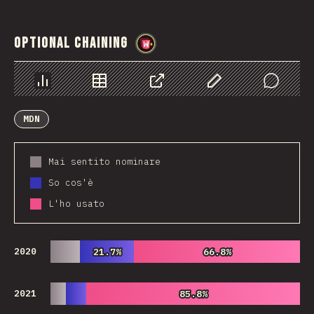
Optional Chaining
@
wwsiv
Grafico
Dati
Condividere
Personalizza i dati
Comments
MDN
Mai sentito nominare
So cos'è
L'ho usato
2020
21.7%
21.7%
66.8%
66.8%
2021
85.8%
85.8%