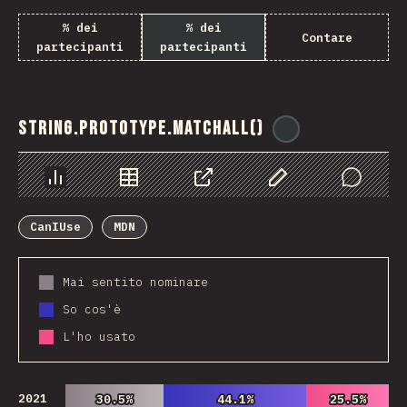
% dei
% dei
Contare
partecipanti
partecipanti
String.prototype.matchAll()
@
ionos_com
Grafico
Dati
Condividere
Personalizza i dati
Comments
CanIUse
MDN
Mai sentito nominare
So cos'è
L'ho usato
2021
30.5%
30.5%
44.1%
44.1%
25.5%
25.5%