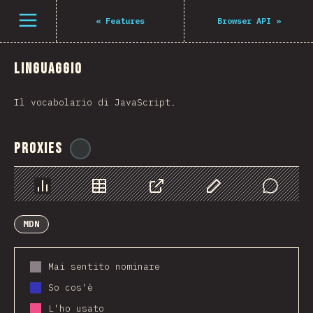
Open menu
«
Features
Browser API
»
Linguaggio
Il vocabolario di JavaScript.
Proxies
@
ionos_com
Grafico
Dati
Condividere
Personalizza i dati
Comments
MDN
Mai sentito nominare
So cos'è
L'ho usato