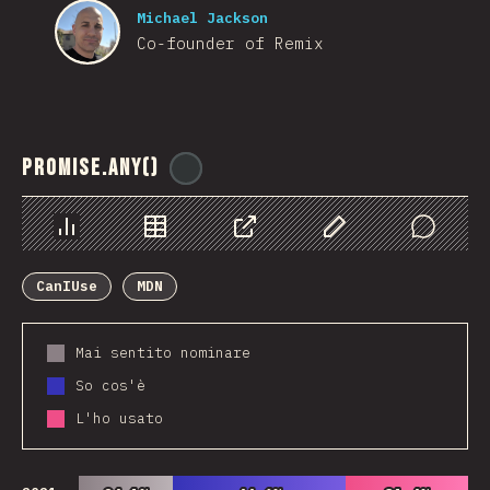
Michael Jackson
Co-founder of Remix
Promise.any()
@
ionos_com
Grafico
Dati
Condividere
Personalizza i dati
Comments
CanIUse
MDN
Mai sentito nominare
So cos'è
L'ho usato