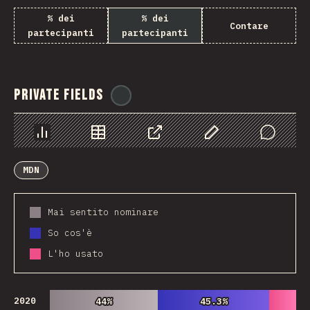
% dei
% dei
Contare
partecipanti
partecipanti
Private Fields
@
ionos_com
Grafico
Dati
Condividere
Personalizza i dati
Comments
MDN
Mai sentito nominare
So cos'è
L'ho usato
2020
44%
44%
45.3%
45.3%