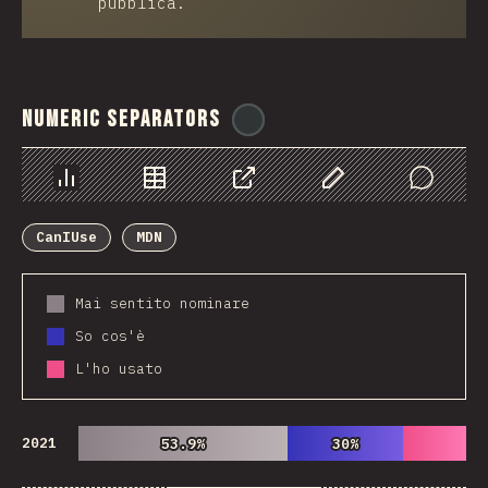
pubblica.
Numeric Separators
@
ionos_com
Grafico
Dati
Condividere
Personalizza i dati
Comments
CanIUse
MDN
Mai sentito nominare
So cos'è
L'ho usato
2021
53.9%
53.9%
30%
30%