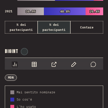
2021
30.9%
30.9%
48.8%
48.8%
20.4%
20.4%
% dei
% dei
Contare
partecipanti
partecipanti
BigInt
@
ionos_com
Grafico
Dati
Condividere
Personalizza i dati
Comments
MDN
Mai sentito nominare
So cos'è
L'ho usato