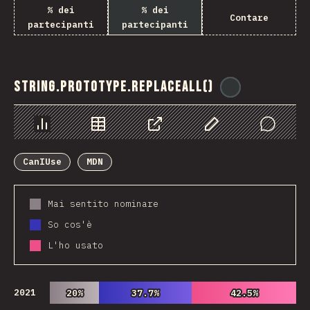
% dei
% dei
Contare
partecipanti
partecipanti
String.prototype.replaceAll()
@
ionos_com
Grafico
Dati
Condividere
Personalizza i dati
Comments
CanIUse
MDN
Mai sentito nominare
So cos'è
L'ho usato
2021
20%
20%
37.7%
37.7%
42.5%
42.5%