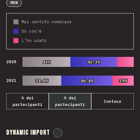
MDN
Mai sentito nominare
So cos'è
L'ho usato
2020
43%
43%
42.3%
42.3%
2021
34.8%
34.8%
46.4%
46.4%
19%
19%
% dei
% dei
Contare
partecipanti
partecipanti
Dynamic Import
@
ionos_com