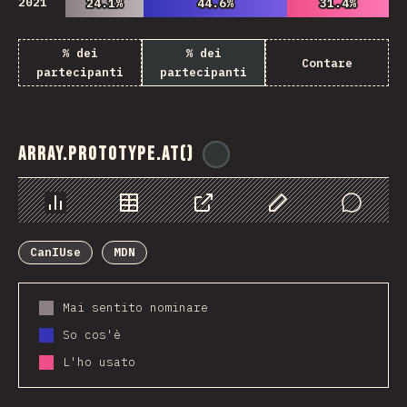
2021
24.1%
24.1%
44.6%
44.6%
31.4%
31.4%
% dei
% dei
Contare
partecipanti
partecipanti
Array.prototype.at()
@
ionos_com
Grafico
Dati
Condividere
Personalizza i dati
Comments
CanIUse
MDN
Mai sentito nominare
So cos'è
L'ho usato