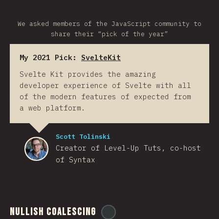
We asked members of the JavaScript community to
share their “pick of the year”
My 2021 Pick:
SvelteKit
Svelte Kit provides the amazing
developer experience of Svelte with all
of the modern features of expected from
a web platform.
Scott Tolinski
Creator of Level-Up Tuts, co-host
of Syntax
Nullish Coalescing
@
ionos_com