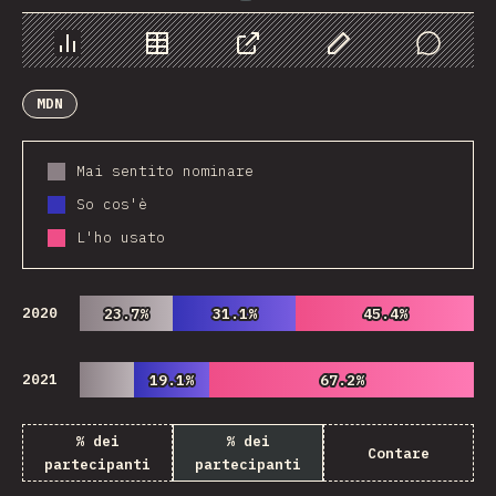
Grafico
Dati
Condividere
Personalizza i dati
Comments
MDN
Mai sentito nominare
So cos'è
L'ho usato
2020
23.7%
23.7%
31.1%
31.1%
45.4%
45.4%
2021
19.1%
19.1%
67.2%
67.2%
% dei
% dei
Contare
partecipanti
partecipanti