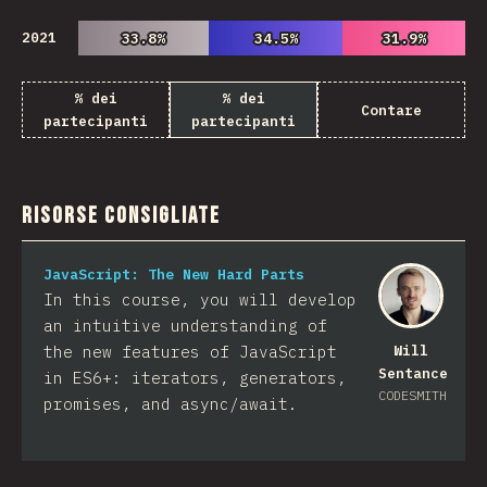
2021
33.8%
33.8%
34.5%
34.5%
31.9%
31.9%
% dei
% dei
Contare
partecipanti
partecipanti
Risorse consigliate
JavaScript: The New Hard Parts
In this course, you will develop
an intuitive understanding of
the new features of JavaScript
Will
Sentance
in ES6+: iterators, generators,
CODESMITH
promises, and async/await.