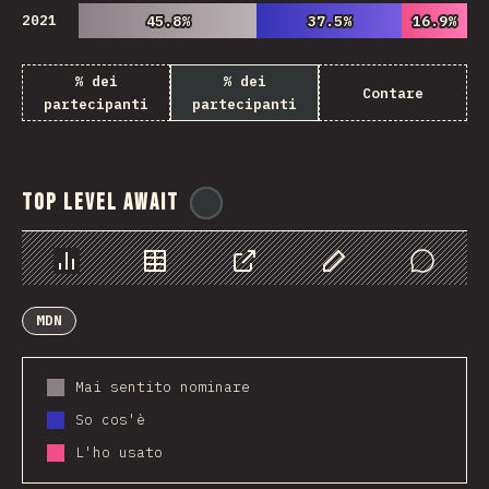
2021
45.8%
45.8%
37.5%
37.5%
16.9%
16.9%
% dei
% dei
Contare
partecipanti
partecipanti
Top Level Await
@
ionos_com
Grafico
Dati
Condividere
Personalizza i dati
Comments
MDN
Mai sentito nominare
So cos'è
L'ho usato