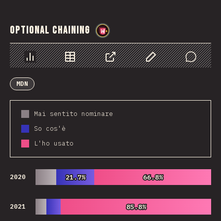
Optional Chaining
@
wwsiv
Grafico
Dati
Condividere
Personalizza i dati
Comments
MDN
Mai sentito nominare
So cos'è
L'ho usato
2020
21.7%
21.7%
66.8%
66.8%
2021
85.8%
85.8%