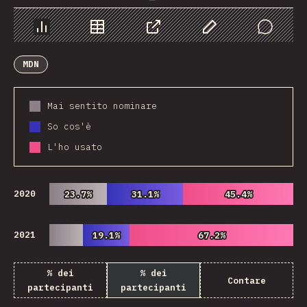
Grafico
Dati
Condividere
Personalizza i dati
Comments
MDN
Mai sentito nominare
So cos'è
L'ho usato
2020
23.7%
23.7%
31.1%
31.1%
45.4%
45.4%
2021
19.1%
19.1%
67.2%
67.2%
% dei
% dei
Contare
partecipanti
partecipanti