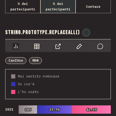
% dei
% dei
Contare
partecipanti
partecipanti
String.prototype.replaceAll()
@
ionos_com
Grafico
Dati
Condividere
Personalizza i dati
Comments
CanIUse
MDN
Mai sentito nominare
So cos'è
L'ho usato
2021
20%
20%
37.7%
37.7%
42.5%
42.5%