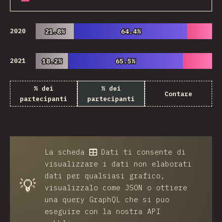
2020
21.8%
21.8%
64.4%
64.4%
2021
18.2%
18.2%
65.5%
65.5%
% dei
% dei
Contare
partecipanti
partecipanti
La scheda
Dati
ti consente di
visualizzare i dati non elaborati
dati per qualsiasi grafico,
💡
visualizzalo come JSON o ottiere
una query GraphQL che si puo
eseguire con la nostra API