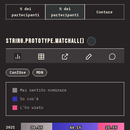
% dei
% dei
Contare
partecipanti
partecipanti
String.prototype.matchAll()
@
ionos_com
Grafico
Dati
Condividere
Personalizza i dati
Comments
CanIUse
MDN
Mai sentito nominare
So cos'è
L'ho usato
2021
30.5%
30.5%
44.1%
44.1%
25.5%
25.5%