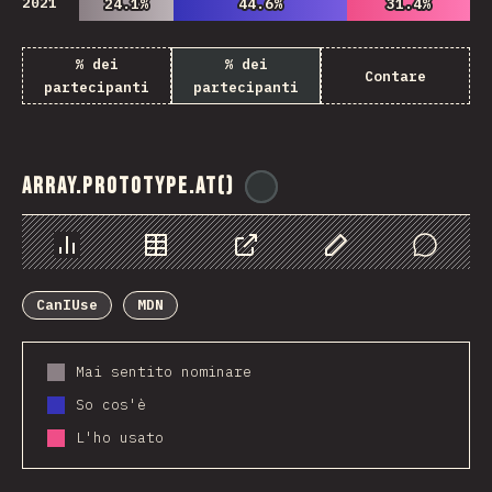
2021
24.1%
24.1%
44.6%
44.6%
31.4%
31.4%
% dei
% dei
Contare
partecipanti
partecipanti
Array.prototype.at()
@
ionos_com
Grafico
Dati
Condividere
Personalizza i dati
Comments
CanIUse
MDN
Mai sentito nominare
So cos'è
L'ho usato