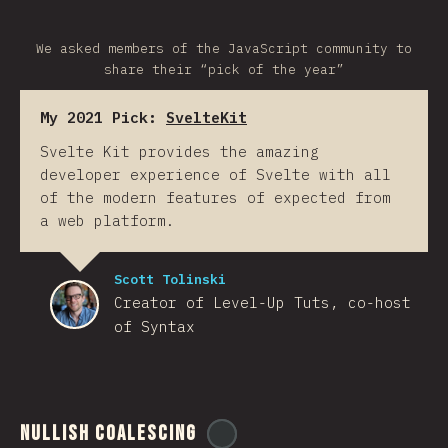
We asked members of the JavaScript community to
share their “pick of the year”
My 2021 Pick:
SvelteKit
Svelte Kit provides the amazing
developer experience of Svelte with all
of the modern features of expected from
a web platform.
Scott Tolinski
Creator of Level-Up Tuts, co-host
of Syntax
Nullish Coalescing
@
ionos_com