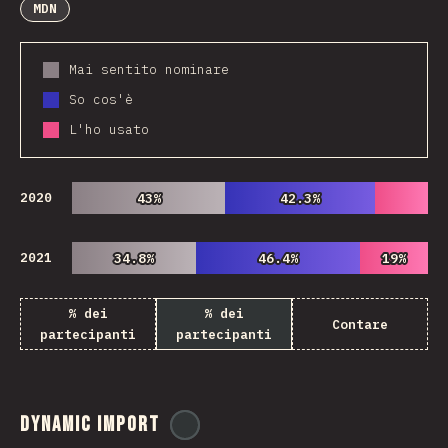
MDN
Mai sentito nominare
So cos'è
L'ho usato
2020
43%
43%
42.3%
42.3%
2021
34.8%
34.8%
46.4%
46.4%
19%
19%
% dei
% dei
Contare
partecipanti
partecipanti
Dynamic Import
@
ionos_com