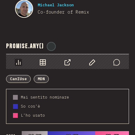
Michael Jackson
Co-founder of Remix
Promise.any()
@
ionos_com
Grafico
Dati
Condividere
Personalizza i dati
Comments
CanIUse
MDN
Mai sentito nominare
So cos'è
L'ho usato