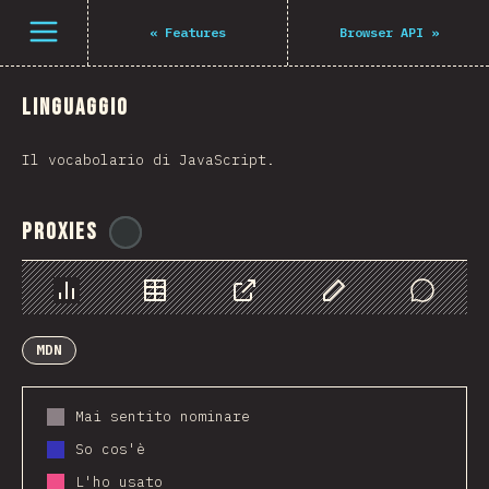
Navigated to The State of JS 2021
Open menu
«
Features
Browser API
»
Linguaggio
Il vocabolario di JavaScript.
Proxies
@
ionos_com
Grafico
Dati
Condividere
Personalizza i dati
Comments
MDN
Mai sentito nominare
So cos'è
L'ho usato