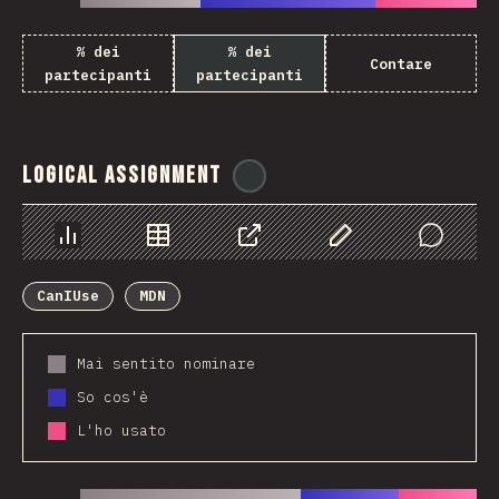
% dei
% dei
Contare
partecipanti
partecipanti
Logical Assignment
@
ionos_com
Grafico
Dati
Condividere
Personalizza i dati
Comments
CanIUse
MDN
Mai sentito nominare
So cos'è
L'ho usato