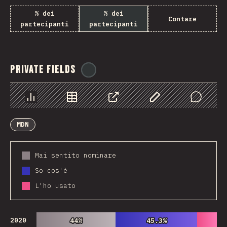
% dei
% dei
Contare
partecipanti
partecipanti
Private Fields
@
ionos_com
Grafico
Dati
Condividere
Personalizza i dati
Comments
MDN
Mai sentito nominare
So cos'è
L'ho usato
2020
44%
44%
45.3%
45.3%