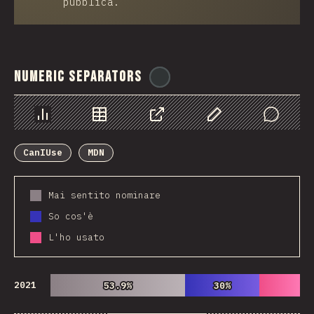
pubblica.
Numeric Separators
@
ionos_com
Grafico
Dati
Condividere
Personalizza i dati
Comments
CanIUse
MDN
Mai sentito nominare
So cos'è
L'ho usato
2021
53.9%
53.9%
30%
30%