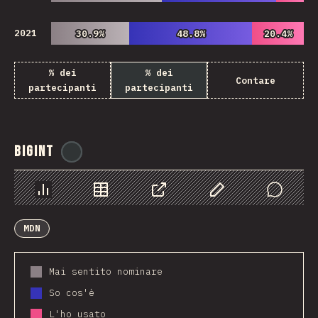
2021
30.9%
30.9%
48.8%
48.8%
20.4%
20.4%
% dei
% dei
Contare
partecipanti
partecipanti
BigInt
@
ionos_com
Grafico
Dati
Condividere
Personalizza i dati
Comments
MDN
Mai sentito nominare
So cos'è
L'ho usato