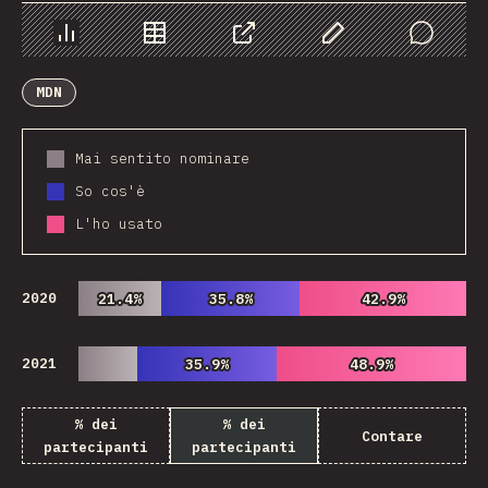
Grafico
Dati
Condividere
Personalizza i dati
Comments
MDN
Mai sentito nominare
So cos'è
L'ho usato
2020
21.4%
21.4%
35.8%
35.8%
42.9%
42.9%
2021
35.9%
35.9%
48.9%
48.9%
% dei
% dei
Contare
partecipanti
partecipanti