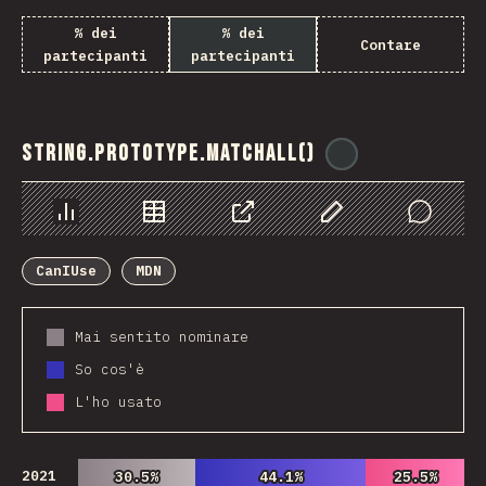
% dei
% dei
Contare
partecipanti
partecipanti
String.prototype.matchAll()
@
ionos_com
Grafico
Dati
Condividere
Personalizza i dati
Comments
CanIUse
MDN
Mai sentito nominare
So cos'è
L'ho usato
2021
30.5%
30.5%
44.1%
44.1%
25.5%
25.5%