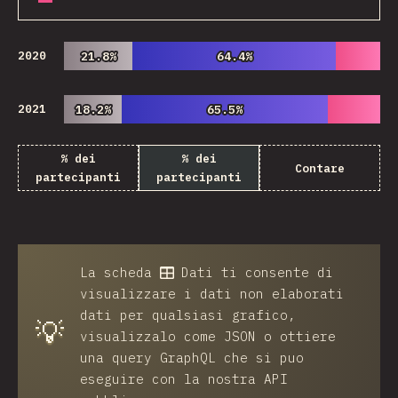
2020
21.8%
21.8%
64.4%
64.4%
2021
18.2%
18.2%
65.5%
65.5%
% dei
% dei
Contare
partecipanti
partecipanti
La scheda
Dati
ti consente di
visualizzare i dati non elaborati
dati per qualsiasi grafico,
💡
visualizzalo come JSON o ottiere
una query GraphQL che si puo
eseguire con la nostra API