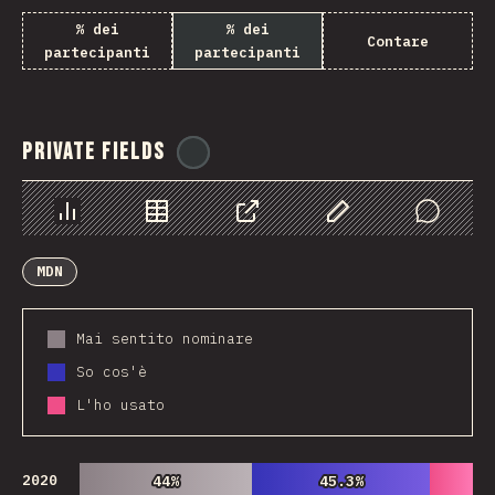
% dei
% dei
Contare
partecipanti
partecipanti
Private Fields
@
ionos_com
Grafico
Dati
Condividere
Personalizza i dati
Comments
MDN
Mai sentito nominare
So cos'è
L'ho usato
2020
44%
44%
45.3%
45.3%