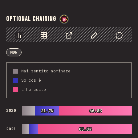
Optional Chaining
@
wwsiv
Grafico
Dati
Condividere
Personalizza i dati
Comments
MDN
Mai sentito nominare
So cos'è
L'ho usato
2020
21.7%
21.7%
66.8%
66.8%
2021
85.8%
85.8%