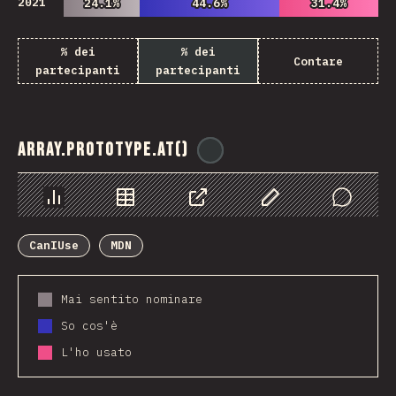
2021
24.1%
24.1%
44.6%
44.6%
31.4%
31.4%
% dei
% dei
Contare
partecipanti
partecipanti
Array.prototype.at()
@
ionos_com
Grafico
Dati
Condividere
Personalizza i dati
Comments
CanIUse
MDN
Mai sentito nominare
So cos'è
L'ho usato