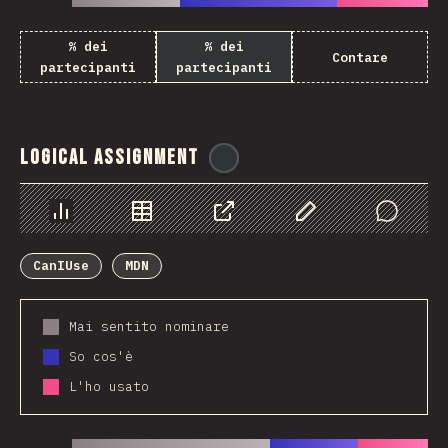
% dei
% dei
Contare
partecipanti
partecipanti
Logical Assignment
@
ionos_com
Grafico
Dati
Condividere
Personalizza i dati
Comments
CanIUse
MDN
Mai sentito nominare
So cos'è
L'ho usato