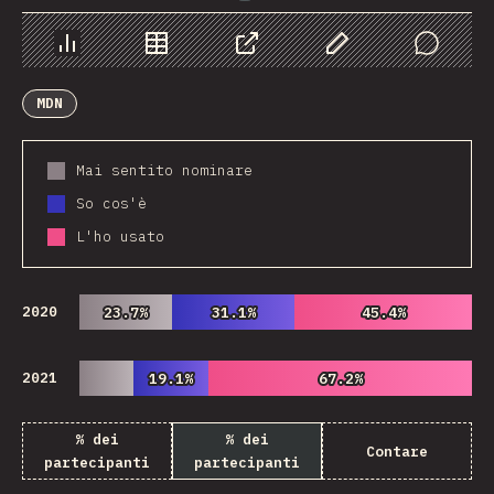
Grafico
Dati
Condividere
Personalizza i dati
Comments
MDN
Mai sentito nominare
So cos'è
L'ho usato
2020
23.7%
23.7%
31.1%
31.1%
45.4%
45.4%
2021
19.1%
19.1%
67.2%
67.2%
% dei
% dei
Contare
partecipanti
partecipanti