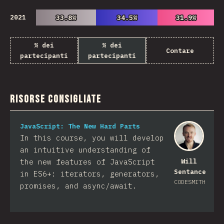
2021
33.8%
33.8%
34.5%
34.5%
31.9%
31.9%
% dei
% dei
Contare
partecipanti
partecipanti
Risorse consigliate
JavaScript: The New Hard Parts
In this course, you will develop
an intuitive understanding of
the new features of JavaScript
Will
Sentance
in ES6+: iterators, generators,
CODESMITH
promises, and async/await.