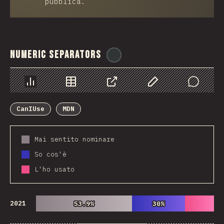
pubblica.
Numeric Separators
@
ionos_com
Grafico
Dati
Condividere
Personalizza i dati
Comments
CanIUse
MDN
Mai sentito nominare
So cos'è
L'ho usato
2021
53.9%
53.9%
30%
30%