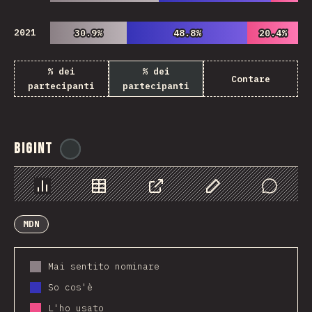
2021
30.9%
30.9%
48.8%
48.8%
20.4%
20.4%
% dei
% dei
Contare
partecipanti
partecipanti
BigInt
@
ionos_com
Grafico
Dati
Condividere
Personalizza i dati
Comments
MDN
Mai sentito nominare
So cos'è
L'ho usato