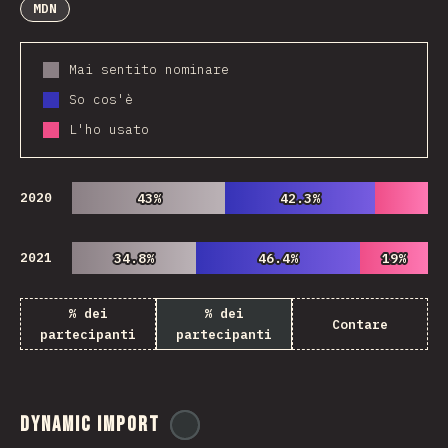
MDN
Mai sentito nominare
So cos'è
L'ho usato
2020
43%
43%
42.3%
42.3%
2021
34.8%
34.8%
46.4%
46.4%
19%
19%
% dei
% dei
Contare
partecipanti
partecipanti
Dynamic Import
@
ionos_com