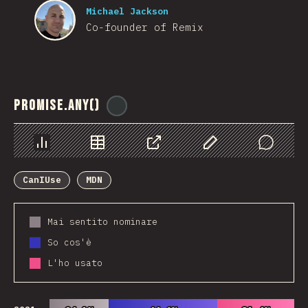
Michael Jackson
Co-founder of Remix
Promise.any()
@
ionos_com
Grafico
Dati
Condividere
Personalizza i dati
Comments
CanIUse
MDN
Mai sentito nominare
So cos'è
L'ho usato