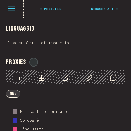
Navigated to The State of JS 2021
Open menu
«
Features
Browser API
»
Linguaggio
Il vocabolario di JavaScript.
Proxies
@
ionos_com
Grafico
Dati
Condividere
Personalizza i dati
Comments
MDN
Mai sentito nominare
So cos'è
L'ho usato