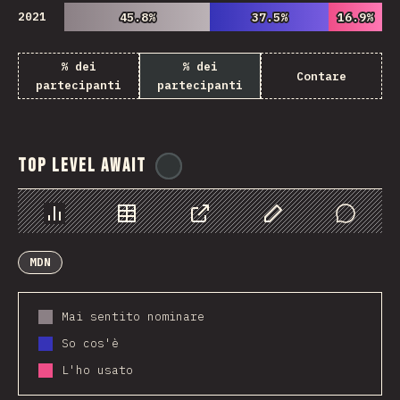
2021
45.8%
45.8%
37.5%
37.5%
16.9%
16.9%
% dei
% dei
Contare
partecipanti
partecipanti
Top Level Await
@
ionos_com
Grafico
Dati
Condividere
Personalizza i dati
Comments
MDN
Mai sentito nominare
So cos'è
L'ho usato