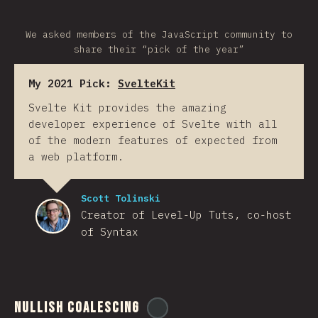
We asked members of the JavaScript community to
share their “pick of the year”
My 2021 Pick:
SvelteKit
Svelte Kit provides the amazing
developer experience of Svelte with all
of the modern features of expected from
a web platform.
Scott Tolinski
Creator of Level-Up Tuts, co-host
of Syntax
Nullish Coalescing
@
ionos_com