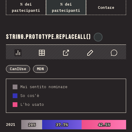
% dei
% dei
Contare
partecipanti
partecipanti
String.prototype.replaceAll()
@
ionos_com
Grafico
Dati
Condividere
Personalizza i dati
Comments
CanIUse
MDN
Mai sentito nominare
So cos'è
L'ho usato
2021
20%
20%
37.7%
37.7%
42.5%
42.5%