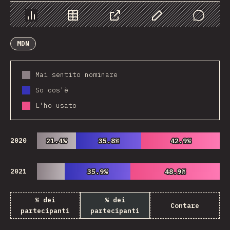
Grafico
Dati
Condividere
Personalizza i dati
Comments
MDN
Mai sentito nominare
So cos'è
L'ho usato
2020
21.4%
21.4%
35.8%
35.8%
42.9%
42.9%
2021
35.9%
35.9%
48.9%
48.9%
% dei
% dei
Contare
partecipanti
partecipanti