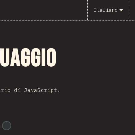
Italiano
guaggio
ario di JavaScript.
@
ionos_com