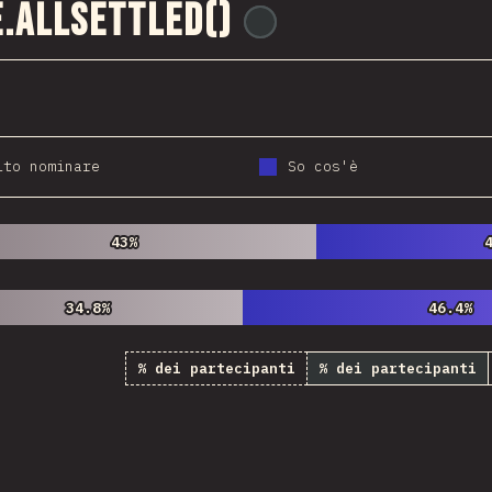
.allSettled()
@
ionos_com
ito nominare
So cos'è
43%
43%
34.8%
34.8%
46.4%
46.4%
% dei partecipanti
% dei partecipanti