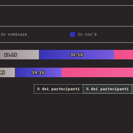
ito nominare
So cos'è
23.7%
23.7%
31.1%
31.1%
8%
8%
19.1%
19.1%
% dei partecipanti
% dei partecipanti