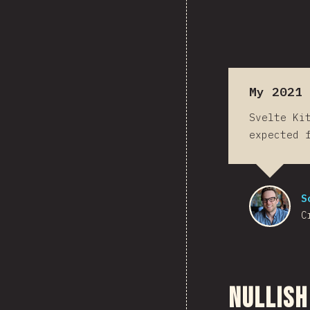
My 2021 
Svelte Ki
expected 
S
C
Nullish