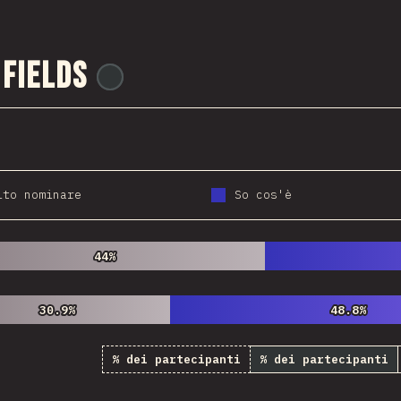
 Fields
@
ionos_com
ito nominare
So cos'è
44%
44%
30.9%
30.9%
48.8%
48.8%
% dei partecipanti
% dei partecipanti