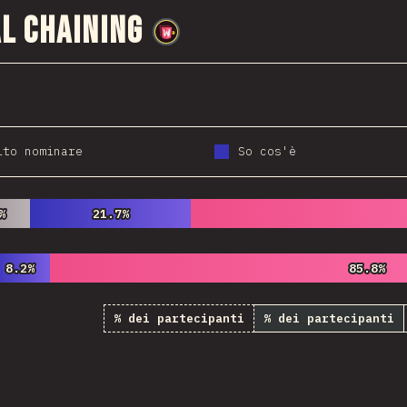
l Chaining
@
wwsiv
ito nominare
So cos'è
%
%
21.7%
21.7%
8.2%
8.2%
85.8%
85.8%
% dei partecipanti
% dei partecipanti