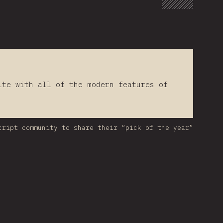
lte with all of the modern features of
cript community to share their “pick of the year”