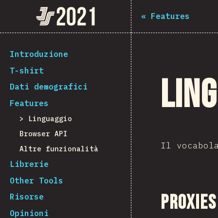
Navigated to The State of JS 2021
The State of JS 2021
«
Features
[it-IT] general.back_to_intro
Introduzione
T-shirt
Lin
Dati demografici
Features
Linguaggio
Browser API
Il vocabol
Altre funzionalità
Librerie
Other Tools
Proxies
Risorse
Opinioni