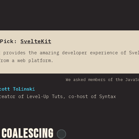
Pick:
SvelteKit
t provides the amazing developer experience of Sve
from a web platform.
We asked members of the JavaS
cott Tolinski
reator of Level-Up Tuts, co-host of Syntax
 Coalescing
@
ionos_com