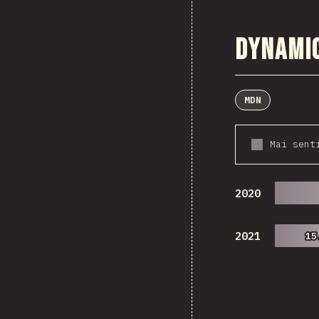
Dynami
MDN
Mai sent
2020
2021
15
15