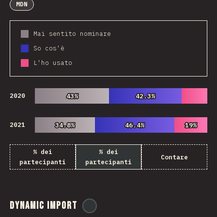
MDN
Mai sentito nominare
So cos'è
L'ho usato
2020
43%
43%
42.3%
42.3%
2021
34.8%
34.8%
46.4%
46.4%
19%
19%
% dei
% dei
Contare
partecipanti
partecipanti
Dynamic Import
@
ionos_com