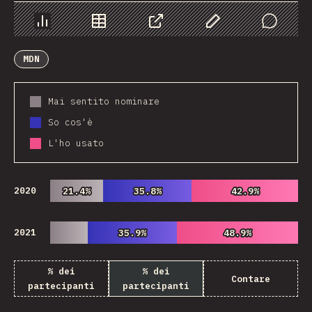
Grafico
Dati
Condividere
Personalizza i dati
Comments
MDN
Mai sentito nominare
So cos'è
L'ho usato
2020
21.4%
21.4%
35.8%
35.8%
42.9%
42.9%
2021
35.9%
35.9%
48.9%
48.9%
% dei
% dei
Contare
partecipanti
partecipanti