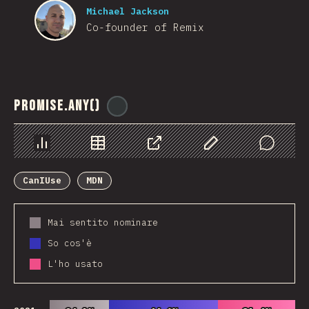
Michael Jackson
Co-founder of Remix
Promise.any()
@
ionos_com
Grafico
Dati
Condividere
Personalizza i dati
Comments
CanIUse
MDN
Mai sentito nominare
So cos'è
L'ho usato