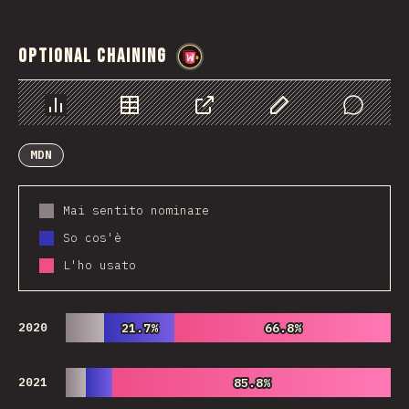
Optional Chaining
@
wwsiv
Grafico
Dati
Condividere
Personalizza i dati
Comments
MDN
Mai sentito nominare
So cos'è
L'ho usato
2020
21.7%
21.7%
66.8%
66.8%
2021
85.8%
85.8%