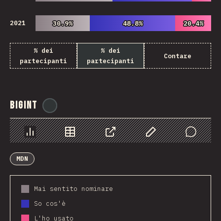
2021
30.9%
30.9%
48.8%
48.8%
20.4%
20.4%
% dei
% dei
Contare
partecipanti
partecipanti
BigInt
@
ionos_com
Grafico
Dati
Condividere
Personalizza i dati
Comments
MDN
Mai sentito nominare
So cos'è
L'ho usato