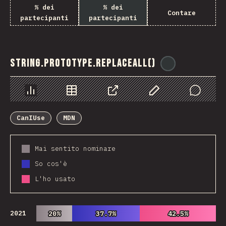
% dei
% dei
Contare
partecipanti
partecipanti
String.prototype.replaceAll()
@
ionos_com
Grafico
Dati
Condividere
Personalizza i dati
Comments
CanIUse
MDN
Mai sentito nominare
So cos'è
L'ho usato
2021
20%
20%
37.7%
37.7%
42.5%
42.5%