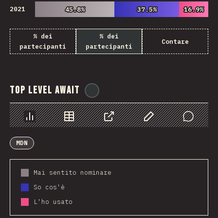
2021
45.8%
45.8%
37.5%
37.5%
16.9%
16.9%
% dei
% dei
Contare
partecipanti
partecipanti
Top Level Await
@
ionos_com
Grafico
Dati
Condividere
Personalizza i dati
Comments
MDN
Mai sentito nominare
So cos'è
L'ho usato