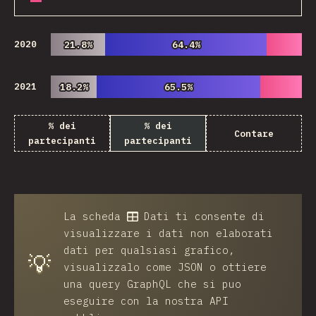
2020
21.8%
21.8%
64.4%
64.4%
2021
18.2%
18.2%
65.5%
65.5%
% dei
% dei
Contare
partecipanti
partecipanti
La scheda
Dati
ti consente di
visualizzare i dati non elaborati
dati per qualsiasi grafico,
💡
visualizzalo come JSON o ottiere
una query GraphQL che si puo
eseguire con la nostra API