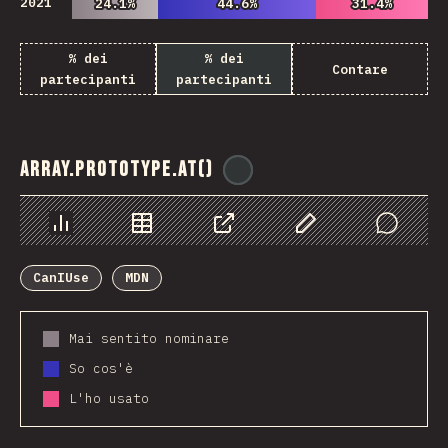
2021
24.1%
24.1%
44.6%
44.6%
31.4%
31.4%
% dei
% dei
Contare
partecipanti
partecipanti
Array.prototype.at()
@
ionos_com
Grafico
Dati
Condividere
Personalizza i dati
Comments
CanIUse
MDN
Mai sentito nominare
So cos'è
L'ho usato