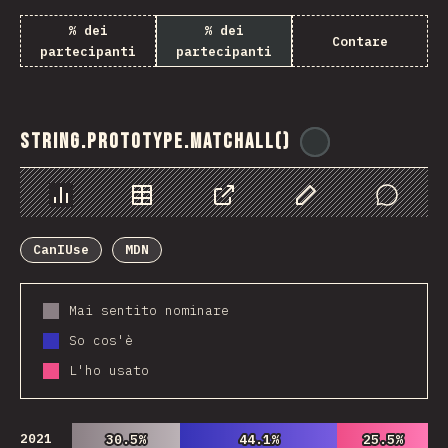
% dei
% dei
Contare
partecipanti
partecipanti
String.prototype.matchAll()
@
ionos_com
Grafico
Dati
Condividere
Personalizza i dati
Comments
CanIUse
MDN
Mai sentito nominare
So cos'è
L'ho usato
2021
30.5%
30.5%
44.1%
44.1%
25.5%
25.5%