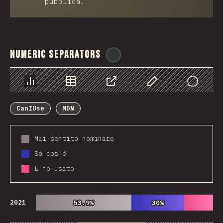
pubblica.
Numeric Separators
@
ionos_com
Grafico
Dati
Condividere
Personalizza i dati
Comments
CanIUse
MDN
Mai sentito nominare
So cos'è
L'ho usato
2021
53.9%
53.9%
30%
30%