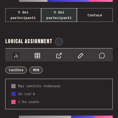
% dei
% dei
Contare
partecipanti
partecipanti
Logical Assignment
@
ionos_com
Grafico
Dati
Condividere
Personalizza i dati
Comments
CanIUse
MDN
Mai sentito nominare
So cos'è
L'ho usato