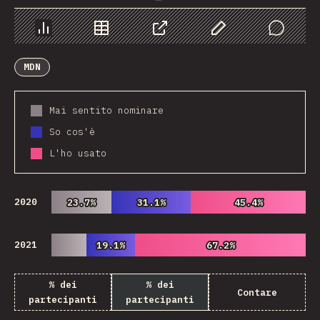
Grafico
Dati
Condividere
Personalizza i dati
Comments
MDN
Mai sentito nominare
So cos'è
L'ho usato
2020
23.7%
23.7%
31.1%
31.1%
45.4%
45.4%
2021
19.1%
19.1%
67.2%
67.2%
% dei
% dei
Contare
partecipanti
partecipanti