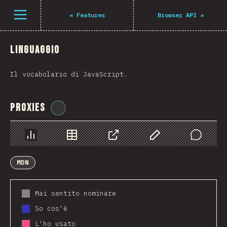
Navigated to The State of JS 2021
Open menu
«
Features
Browser API
»
Linguaggio
Il vocabolario di JavaScript.
Proxies
@
ionos_com
Grafico
Dati
Condividere
Personalizza i dati
Comments
MDN
Mai sentito nominare
So cos'è
L'ho usato