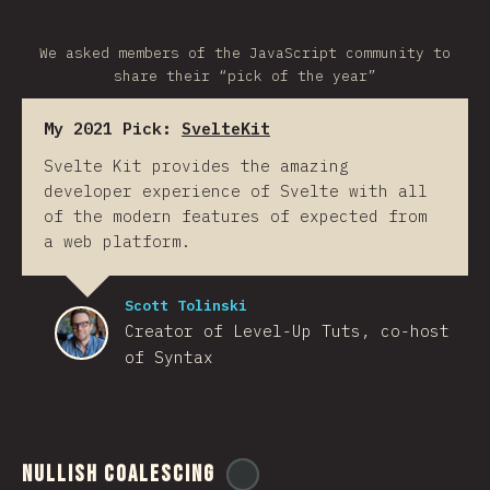
We asked members of the JavaScript community to
share their “pick of the year”
My 2021 Pick:
SvelteKit
Svelte Kit provides the amazing
developer experience of Svelte with all
of the modern features of expected from
a web platform.
Scott Tolinski
Creator of Level-Up Tuts, co-host
of Syntax
Nullish Coalescing
@
ionos_com