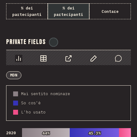
% dei
% dei
Contare
partecipanti
partecipanti
Private Fields
@
ionos_com
Grafico
Dati
Condividere
Personalizza i dati
Comments
MDN
Mai sentito nominare
So cos'è
L'ho usato
2020
44%
44%
45.3%
45.3%