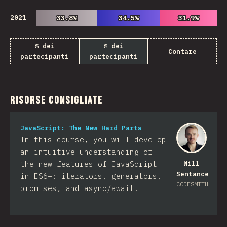
2021
33.8%
33.8%
34.5%
34.5%
31.9%
31.9%
% dei
% dei
Contare
partecipanti
partecipanti
Risorse consigliate
JavaScript: The New Hard Parts
In this course, you will develop
an intuitive understanding of
the new features of JavaScript
Will
Sentance
in ES6+: iterators, generators,
CODESMITH
promises, and async/await.