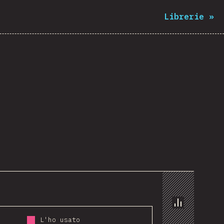
Librerie
»
Grafico
L'ho usato