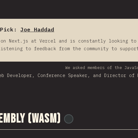
Pick:
Joe Haddad
 on Next.js at Vercel and is constantly looking to
listening to feedback from the community to suppor
We asked members of the JavaS
eb Developer, Conference Speaker, and Director of 
embly (WASM)
@
tyvdh