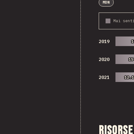
MDN
Mai sent
2019
1
1
2020
15
15
2021
12.
12.
Risorse