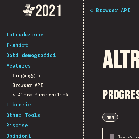
The State of JS 2021
«
Browser API
[it-IT] general.back_to_intro
Introduzione
T-shirt
Altr
Dati demografici
Features
Linguaggio
Browser API
Progres
Altre funzionalità
Librerie
Other Tools
MDN
Risorse
Opinioni
Mai sent