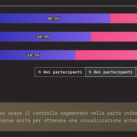
45.5%
45.5%
38.9%
38.9%
34.3%
34.3%
% dei partecipanti
% dei partecipanti
oi usare il controllo segmentato nella parte infe
verse unità per ottenere una visualizzazione alte