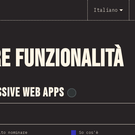
Italiano
e funzionalità
sive Web Apps
@
ionos_com
ito nominare
So cos'è