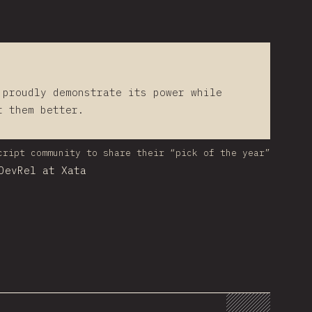
 proudly demonstrate its power while
t them better.
cript community to share their “pick of the year”
DevRel at Xata