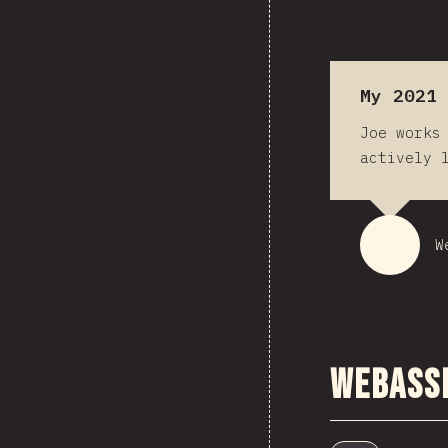
My 2021 
Joe works
actively 
W
WebAss