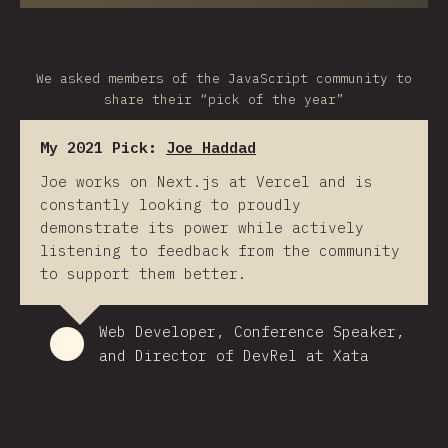
We asked members of the JavaScript community to
share their “pick of the year”
My 2021 Pick:
Joe Haddad
Joe works on Next.js at Vercel and is
constantly looking to proudly
demonstrate its power while actively
listening to feedback from the community
to support them better.
Web Developer, Conference Speaker,
and Director of DevRel at Xata