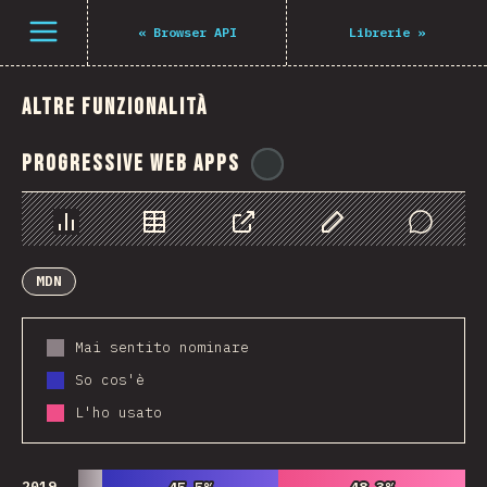
Navigated to The State of JS 2021
Open menu
«
Browser API
Librerie
»
Altre funzionalità
Progressive Web Apps
@
ionos_com
Grafico
Dati
Condividere
Personalizza i dati
Comments
MDN
Mai sentito nominare
So cos'è
L'ho usato
2019