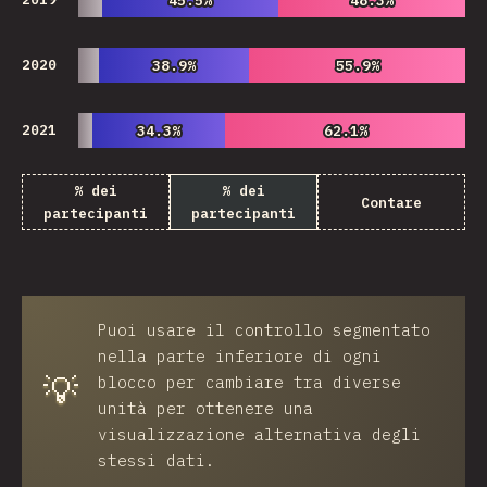
45.5%
45.5%
48.3%
48.3%
2020
38.9%
38.9%
55.9%
55.9%
2021
34.3%
34.3%
62.1%
62.1%
% dei
% dei
Contare
partecipanti
partecipanti
Puoi usare il controllo segmentato
nella parte inferiore di ogni
💡
blocco per cambiare tra diverse
unità per ottenere una
visualizzazione alternativa degli
stessi dati.