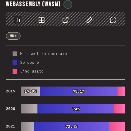
WebAssembly (WASM)
@
tyvdh
Grafico
Dati
Condividere
Personalizza i dati
Comments
MDN
Mai sentito nominare
So cos'è
L'ho usato
2019
17.9%
17.9%
75.1%
75.1%
2020
74%
74%
2021
72.4%
72.4%