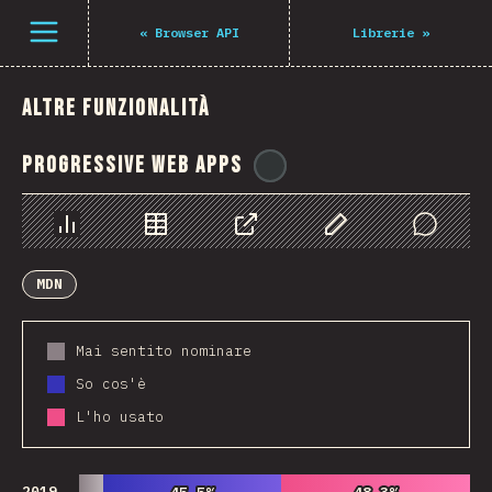
Navigated to The State of JS 2021
Open menu
«
Browser API
Librerie
»
Altre funzionalità
Progressive Web Apps
@
ionos_com
Grafico
Dati
Condividere
Personalizza i dati
Comments
MDN
Mai sentito nominare
So cos'è
L'ho usato
2019