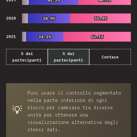
45.5%
45.5%
48.3%
48.3%
2020
38.9%
38.9%
55.9%
55.9%
2021
34.3%
34.3%
62.1%
62.1%
% dei
% dei
Contare
partecipanti
partecipanti
Puoi usare il controllo segmentato
nella parte inferiore di ogni
💡
blocco per cambiare tra diverse
unità per ottenere una
visualizzazione alternativa degli
stessi dati.