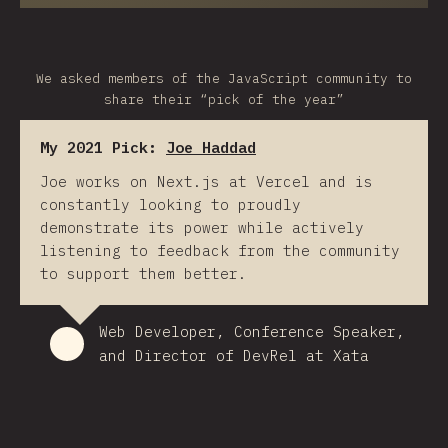
We asked members of the JavaScript community to
share their “pick of the year”
My 2021 Pick:
Joe Haddad
Joe works on Next.js at Vercel and is
constantly looking to proudly
demonstrate its power while actively
listening to feedback from the community
to support them better.
Web Developer, Conference Speaker,
and Director of DevRel at Xata