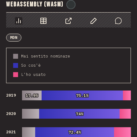
WebAssembly (WASM)
@
tyvdh
Grafico
Dati
Condividere
Personalizza i dati
Comments
MDN
Mai sentito nominare
So cos'è
L'ho usato
2019
17.9%
17.9%
75.1%
75.1%
2020
74%
74%
2021
72.4%
72.4%