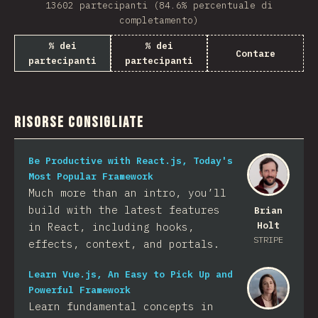
13602 partecipanti (84.6% percentuale di
completamento)
% dei
% dei
Contare
partecipanti
partecipanti
Risorse consigliate
Be Productive with React.js, Today's
Most Popular Framework
Much more than an intro, you’ll
build with the latest features
Brian
Holt
in React, including hooks,
STRIPE
effects, context, and portals.
Learn Vue.js, An Easy to Pick Up and
Powerful Framework
Learn fundamental concepts in