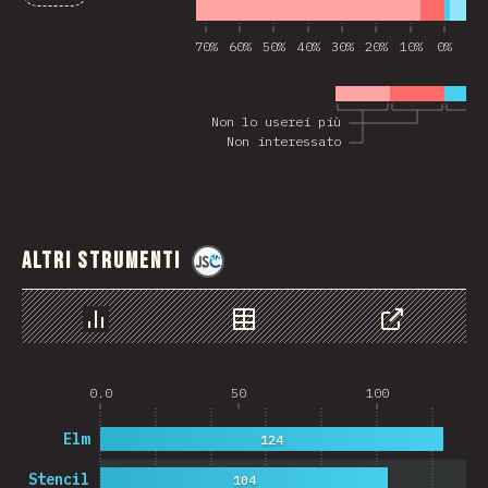
70%
60%
50%
40%
30%
20%
10%
0%
10
Non lo userei più
Non interessato
Altri strumenti
@
jscharting
Grafico
Dati
Condividere
0.0
50
100
Elm
124
Stencil
104