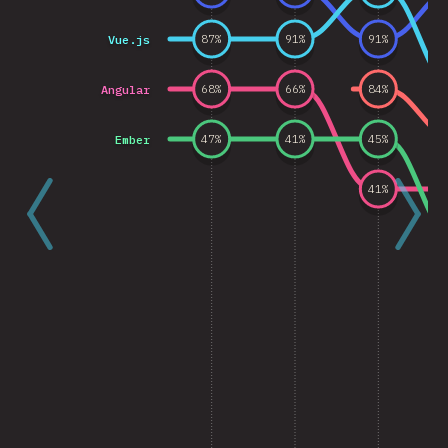
Vue.js
87
%
91
%
91
%
Angular
68
%
66
%
84
%
Ember
47
%
41
%
45
%
41
%