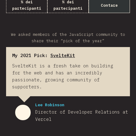
% dei
% dei
Contare
partecipanti
partecipanti
We asked members of the JavaScript community to
share their “pick of the year”
My 2021 Pick:
SvelteKit
SvelteKit is a fresh take on building
for the web and has an incredibly
passionate, growing community of
supporters.
Lee Robinson
Director of Developer Relations at
Vercel