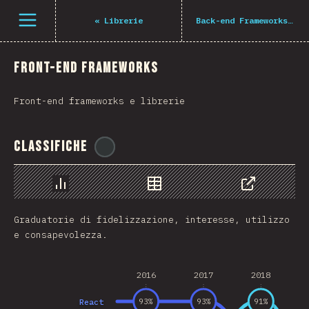
Navigated to The State of JS 2021
Open menu
«
Librerie
Back-end Frameworks
»
Front-end Frameworks
Front-end frameworks e librerie
Classifiche
@
BlakeTheDev
Grafico
Dati
Condividere
Graduatorie di fidelizzazione, interesse, utilizzo
e consapevolezza.
2016
2017
2018
React
93
%
93
%
91
%