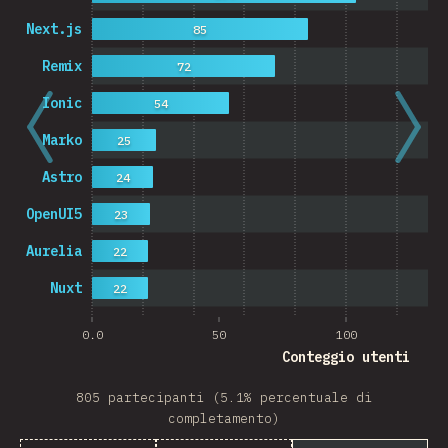
Next.js
85
Remix
72
Ionic
54
Marko
25
Astro
24
OpenUI5
23
Aurelia
22
Nuxt
22
0.0
50
100
Conteggio utenti
805 partecipanti (5.1% percentuale di
completamento)