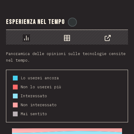
Esperienza nel tempo
@
stackdiary
Grafico
Dati
Condividere
Panoramica delle opinioni sulle tecnologie censite
nel tempo.
Lo userei ancora
Non lo userei più
Interessato
Non interessato
Mai sentito
2016
2017
2018
2019
2020
2021