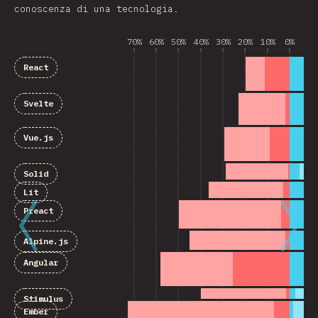
conoscenza di una tecnologia.
70%
60%
50%
40%
30%
20%
10%
0%
10
React
Svelte
Vue.js
Solid
Lit
Preact
Alpine.js
Angular
Stimulus
Ember