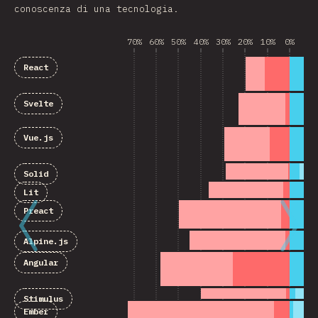
conoscenza di una tecnologia.
70%
60%
50%
40%
30%
20%
10%
0%
10
React
Svelte
Vue.js
Solid
Lit
Preact
Alpine.js
Angular
Stimulus
Ember