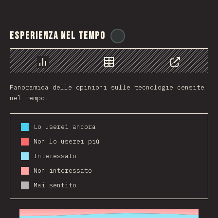
Esperienza nel tempo
@
stackdiary
Grafico
Dati
Condividere
Panoramica delle opinioni sulle tecnologie censite
nel tempo.
Lo userei ancora
Non lo userei più
Interessato
Non interessato
Mai sentito
2016
2017
2018
2019
2020
2021