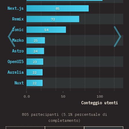
Next.js
85
Remix
72
Ionic
54
Marko
25
Astro
24
OpenUI5
23
Aurelia
22
Nuxt
22
0.0
50
100
Conteggio utenti
805 partecipanti (5.1% percentuale di
completamento)