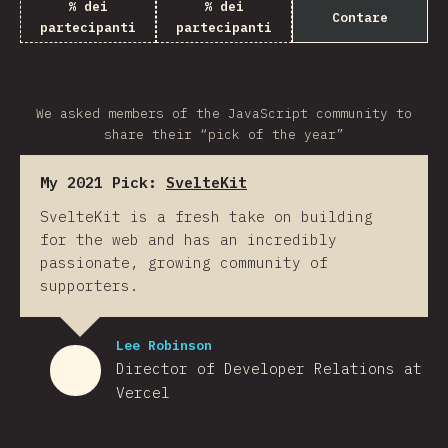
% dei
% dei
Contare
partecipanti
partecipanti
We asked members of the JavaScript community to
share their “pick of the year”
My 2021 Pick:
SvelteKit
SvelteKit is a fresh take on building
for the web and has an incredibly
passionate, growing community of
supporters.
Lee Robinson
Director of Developer Relations at
Vercel