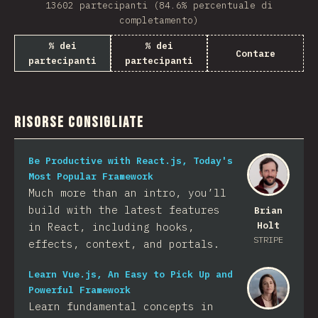
13602 partecipanti (84.6% percentuale di
completamento)
% dei
% dei
Contare
partecipanti
partecipanti
Risorse consigliate
Be Productive with React.js, Today's
Most Popular Framework
Much more than an intro, you’ll
build with the latest features
Brian
Holt
in React, including hooks,
STRIPE
effects, context, and portals.
Learn Vue.js, An Easy to Pick Up and
Powerful Framework
Learn fundamental concepts in