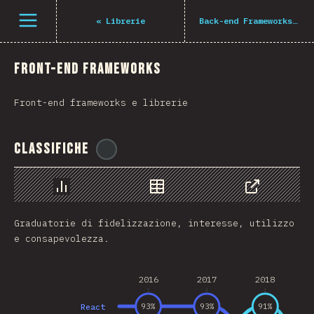
Navigated to The State of JS 2021
Open menu
«
Librerie
Back-end Frameworks
»
Front-end Frameworks
Front-end frameworks e librerie
Classifiche
@
BlakeTheDev
Grafico
Dati
Condividere
Graduatorie di fidelizzazione, interesse, utilizzo
e consapevolezza.
2016
2017
2018
React
93
%
93
%
91
%