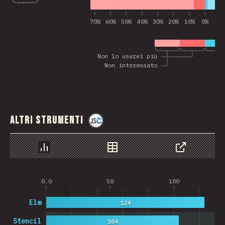
70%
60%
50%
40%
30%
20%
10%
0%
10
Non lo userei più
Non interessato
Altri strumenti
@
jscharting
Grafico
Dati
Condividere
0.0
50
100
Elm
124
Stencil
104