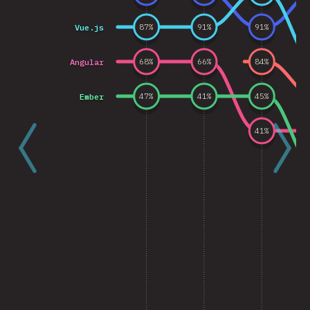
Vue.js
87
%
91
%
91
%
Angular
68
%
66
%
84
%
Ember
47
%
41
%
45
%
41
%