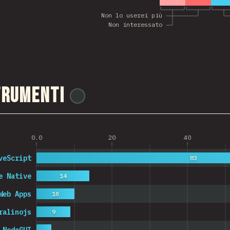
Non lo userei più
Non interessato
trumenti
@
ionos_com
0.0
20
40
veScript
83
e Native
14
Web Apps
10
ralinojs
9