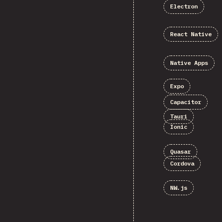
Electron
React Native
Native Apps
Expo
Capacitor
Tauri
Ionic
Quasar
Cordova
NW.js