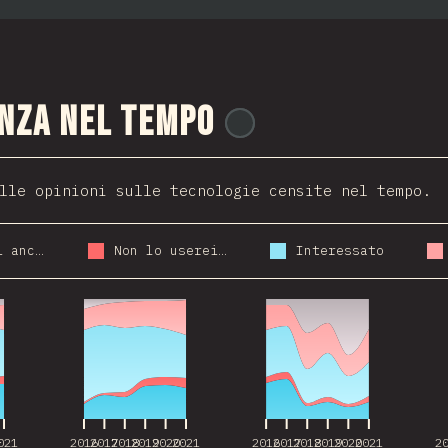
nza nel tempo
@
ionos_com
lle opinioni sulle tecnologie censite nel tempo.
Lo userei ancora
Non lo userei più
Interessato
021
2016
2017
2018
2019
2020
2021
2016
2017
2018
2019
2020
2021
2
021
2016
2017
2018
2019
2020
2021
2016
2017
2018
2019
2020
2021
2