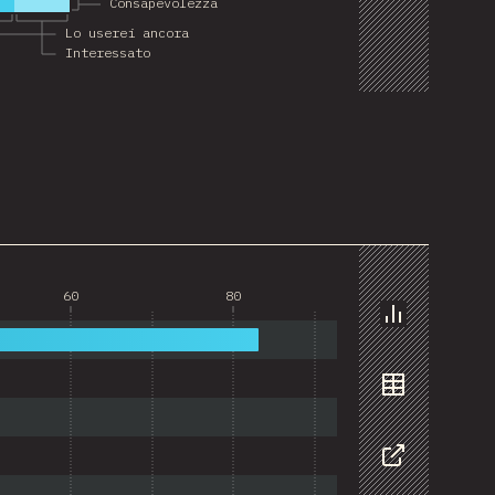
Consapevolezza
Lo userei ancora
Interessato
60
80
Grafico
Dati
Condivider