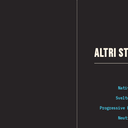
Altri s
Nati
Svelt
Progressive 
Neut