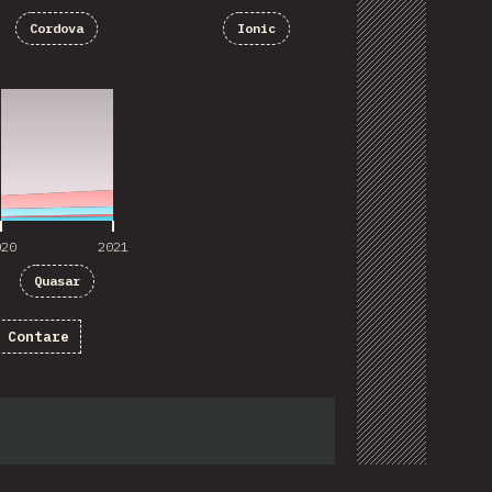
Cordova
Ionic
020
2021
020
2021
Quasar
Contare