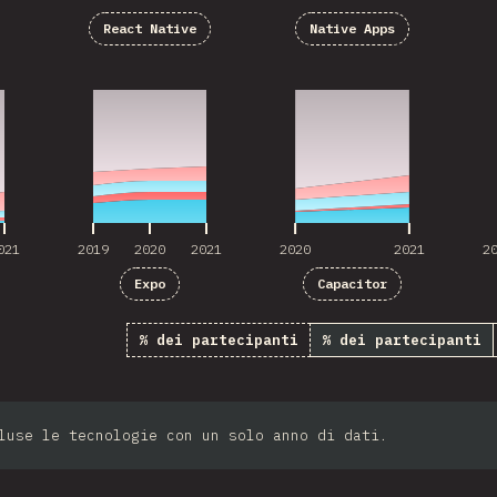
React Native
Native Apps
021
2019
2020
2021
2020
2021
2
021
2019
2020
2021
2020
2021
2
Expo
Capacitor
% dei partecipanti
% dei partecipanti
luse le tecnologie con un solo anno di dati.