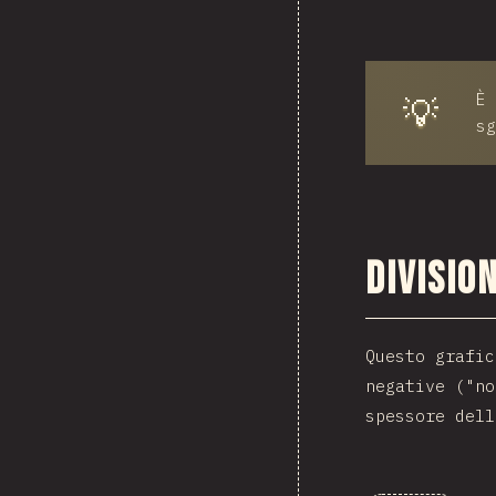
È 
💡
sg
Divisio
Questo grafic
negative ("no
spessore dell