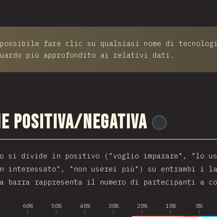
possibile fare clic su qualsiasi nome di tecnolog
uardo più approfondito ai relativi dati.
ne positiva/negativa
@
ionos_com
o si divide in positivo ("voglio imparare", "lo u
n interessato", "non userei più") su entrambi i l
a barra rappresenta il numero di partecipanti a c
60%
50%
40%
30%
20%
10%
0%