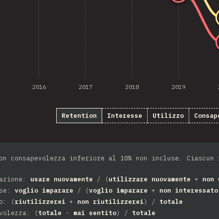
2016
2017
2018
2019
Retention
Interesse
Utilizzo
Consap
on consapevolezza inferiore al 10% non incluse. Ciascun 
vazione:
usare nuovamente
/ (
utilizzare nuovamente
+
non 
sse:
voglio imparare
/ (
voglio imparare
+
non interessato
o: (
riutilizzerei
+
non riutilizzerei
) /
totale
volezza: (
totale
-
mai sentito
) /
totale