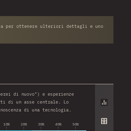
ia per ottenere ulteriori dettagli e uno
serei di nuovo") e esperienze
ati di un asse centrale. Lo
Grafico
onoscenza di una tecnologia.
10%
20%
30%
40%
50%
Dati