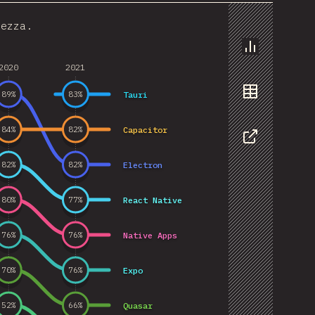
lezza.
Grafico
2020
2021
Tauri
89
%
83
%
Dati
Capacitor
84
%
82
%
Condivider
Electron
82
%
82
%
React Native
80
%
77
%
Native Apps
76
%
76
%
Expo
70
%
76
%
Quasar
52
%
66
%