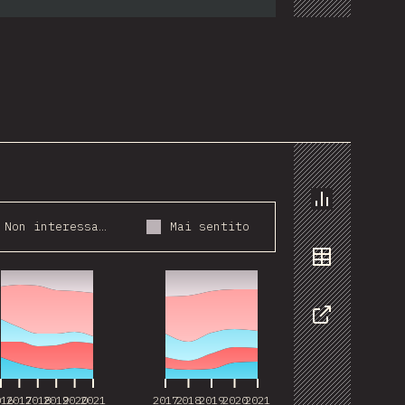
Grafico
Non interessato
Mai sentito
016
2017
2018
2019
2020
2021
2017
2018
2019
2020
2021
Dati
Condivider
016
2017
2018
2019
2020
2021
2017
2018
2019
2020
2021