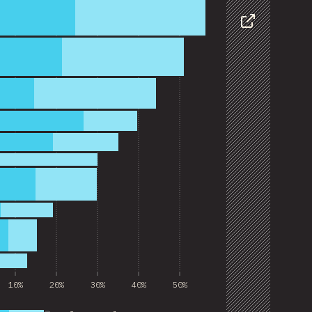
Condivider
10%
20%
30%
40%
50%