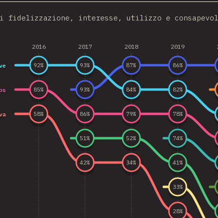
i fidelizzazione, interesse, utilizzo e consapevo
2016
2017
2018
2019
ve
92
%
93
%
87
%
86
%
ps
85
%
93
%
84
%
82
%
va
58
%
86
%
79
%
78
%
51
%
52
%
74
%
42
%
34
%
41
%
33
%
28
%