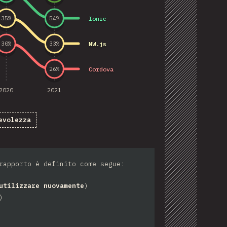
Ionic
35
%
54
%
NW.js
30
%
33
%
Cordova
26
%
2020
2021
evolezza
rapporto è definito come segue:
utilizzare nuovamente
)
)