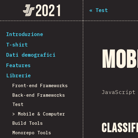
Navigated to The State of JS 2021
The State of JS 2021
«
Test
[it-IT] general.back_to_intro
Introduzione
T-shirt
Mob
Dati demografici
Features
Librerie
Front-end Frameworks
JavaScript
Back-end Frameworks
Test
Mobile & Computer
Build Tools
Classif
Monorepo Tools