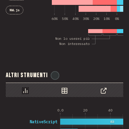
NW.js
60%
50%
40%
30%
20%
10%
0%
10
Non lo userei più
Non interessato
Altri strumenti
@
ionos_com
Grafico
Dati
Condividere
0.0
20
40
NativeScript
83