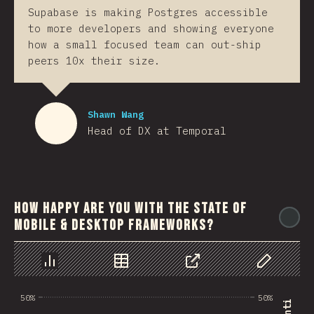
Supabase is making Postgres accessible
to more developers and showing everyone
how a small focused team can out-ship
peers 10x their size.
Shawn Wang
Head of DX at Temporal
How happy are you with the state of
@
mobile & desktop frameworks?
Grafico
Dati
Condividere
Personaliz
50%
50%