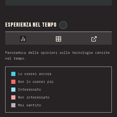
Esperienza nel tempo
@
ionos_com
Grafico
Dati
Condividere
Panoramica delle opinioni sulle tecnologie censite
nel tempo.
Lo userei ancora
Non lo userei più
Interessato
Non interessato
Mai sentito
2017
2018
2019
2020
2021