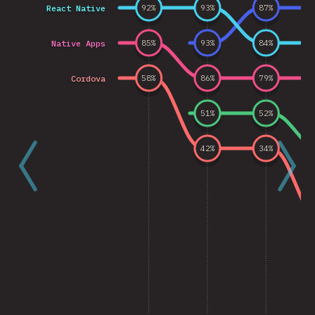
React Native
92
%
93
%
87
%
Native Apps
85
%
93
%
84
%
Cordova
58
%
86
%
79
%
51
%
52
%
42
%
34
%