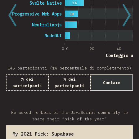
Svelte Native
14
Progressive Web Apps
10
Neutralinojs
NodeGUI
0.0
20
40
Conteggio ute
145 partecipanti (1% percentuale di completamento)
% dei
% dei
Contare
partecipanti
partecipanti
We asked members of the JavaScript community to
share their “pick of the year”
My 2021 Pick:
Supabase