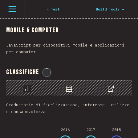
Navigated to The State of JS 2021
Open menu
«
Test
Build Tools
»
Mobile & Computer
JavaScript per dispositivi mobile e applicazioni
per computer
Classifiche
@
flylanceinc
Grafico
Dati
Condividere
Graduatorie di fidelizzazione, interesse, utilizzo
e consapevolezza.
2016
2017
2018