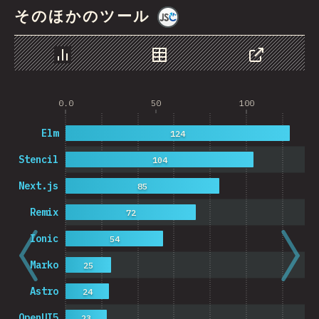
そのほかのツール
@
jscharting
チャート
データ
シェア
0.0
50
100
Elm
124
Stencil
104
Next.js
85
Remix
72
Ionic
54
Marko
25
Astro
24
OpenUI5
23