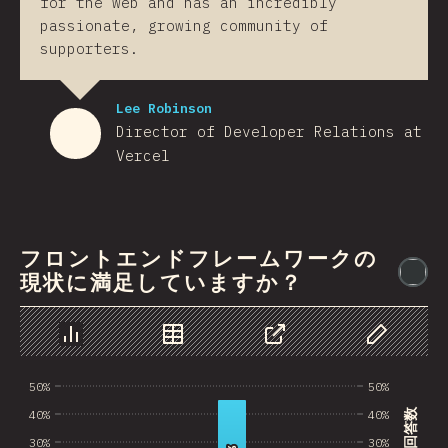
for the web and has an incredibly
passionate, growing community of
supporters.
Lee Robinson
Director of Developer Relations at
Vercel
フロントエンドフレームワークの
@
現状に満足していますか？
チャート
データ
シェア
データのカス
50%
50%
40%
40%
30%
30%