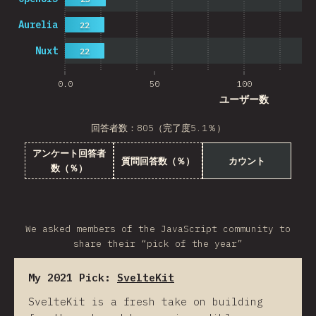
Aurelia
22
Nuxt
22
0.0
50
100
ユーザー数
回答者数：805（完了度5.1％）
アンケート回答者
質問回答数（％）
カウント
数（％）
We asked members of the JavaScript community to
share their “pick of the year”
My 2021 Pick:
SvelteKit
SvelteKit is a fresh take on building