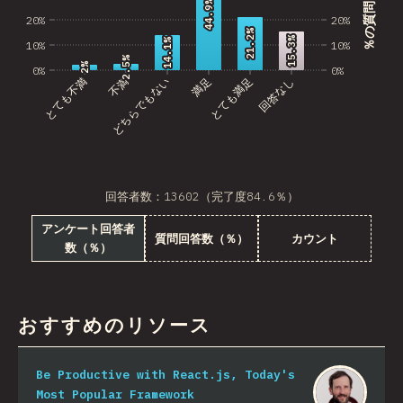
％の質問回答数
44.9%
44.9%
20%
20%
21.2%
21.2%
15.3%
15.3%
14.1%
14.1%
10%
10%
2.5%
2.5%
2%
2%
0%
0%
とても不満
不満
どちらでもない
満足
とても満足
回答なし
回答者数：13602（完了度84.6％）
アンケート回答者
質問回答数（％）
カウント
数（％）
おすすめのリソース
Be Productive with React.js, Today's
Most Popular Framework