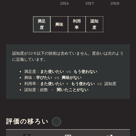
2016
2017
2018
満足
利用
認知
興味
度
率
度
認知度が10％以下の技術は含めていません。度合いは次のよう
に定義しています。
満足度：
また使いたい
vs
もう使わない
興味：
学びたい
vs
興味がない
利用率：
また使いたい
+
もう使わない
vs 認知度
認知度：総数 －
聞いたことがない
評価の移ろい
@
stackdiary