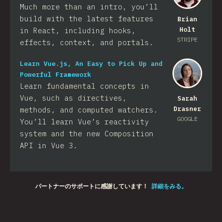
Much more than an intro, you’ll
build with the latest features
Brian
Holt
in React, including hooks,
STRIPE
effects, context, and portals.
Learn Vue.js, An Easy to Pick Up and
Powerful Framework
Learn fundamental concepts in
Vue, such as directives,
Sarah
Drasner
methods, and computed watchers.
GOOGLE
You’ll learn Vue’s reactivity
system and the new Composition
API in Vue 3.
パートナーのサポートに感謝しています！
詳細をみる。