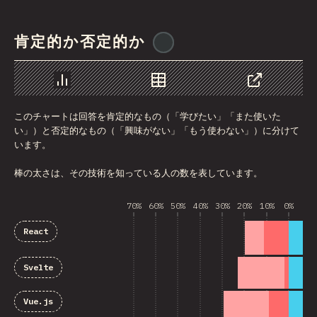
肯定的か否定的か
@
reactathon
チャート
データ
シェア
このチャートは回答を肯定的なもの（「学びたい」「また使いた
い」）と否定的なもの（「興味がない」「もう使わない」）に分けて
います。
棒の太さは、その技術を知っている人の数を表しています。
70%
60%
50%
40%
30%
20%
10%
0%
10
React
Svelte
Vue.js