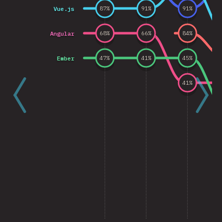
Vue.js
87
%
91
%
91
%
Angular
68
%
66
%
84
%
Ember
47
%
41
%
45
%
41
%