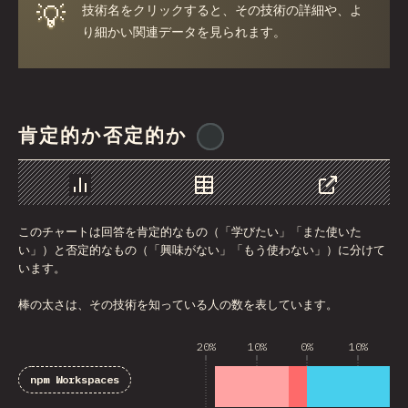
💡
技術名をクリックすると、その技術の詳細や、よ
り細かい関連データを見られます。
肯定的か否定的か
@
ionos_com
チャート
データ
シェア
このチャートは回答を肯定的なもの（「学びたい」「また使いた
い」）と否定的なもの（「興味がない」「もう使わない」）に分けて
います。
棒の太さは、その技術を知っている人の数を表しています。
20%
10%
0%
10%
2
npm Workspaces