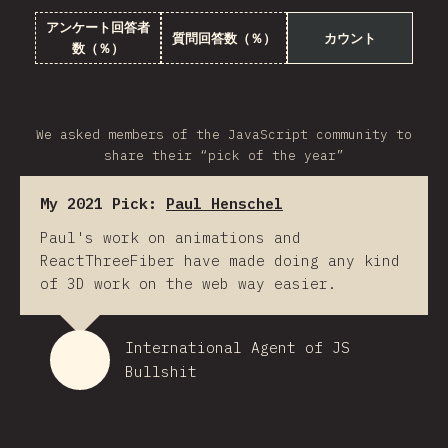
アンケート回答者
質問回答数（％）
カウント
数（％）
We asked members of the JavaScript community to
share their “pick of the year”
My 2021 Pick:
Paul Henschel
Paul's work on animations and
ReactThreeFiber have made doing any kind
of 3D work on the web way easier.
International Agent of JS
Bullshit