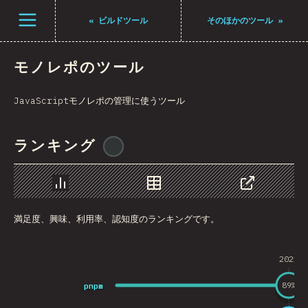
Navigated to The State of JS 2021
メニューを開く
«
ビルドツール
そのほかのツール
»
モノレポのツール
JavaScriptモノレポの管理に使うツール
ランキング
@
ionos_com
チャート
データ
シェア
満足度、興味、利用率、認知度のランキングです。
2021
pnpm
89
%