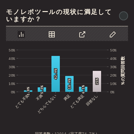
モノレポツールの現状に満足して
@
いますか？
チャート
データ
シェア
データのカス
50%
50%
％の質問回答数
40%
40%
30%
30%
42.9%
42.9%
20%
20%
25%
25%
18.9%
18.9%
10%
10%
6.1%
6.1%
5.3%
5.3%
1.8%
1.8%
0%
0%
とても不満
不満
どちらでもない
満足
とても満足
回答なし
回答者数：12014（完了度74.7％）