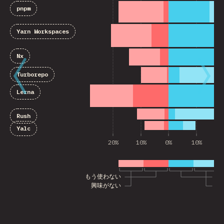
pnpm
Yarn Workspaces
Nx
Turborepo
Lerna
Rush
Yalc
20%
10%
0%
10%
2
もう使わない
ま
興味がない
興