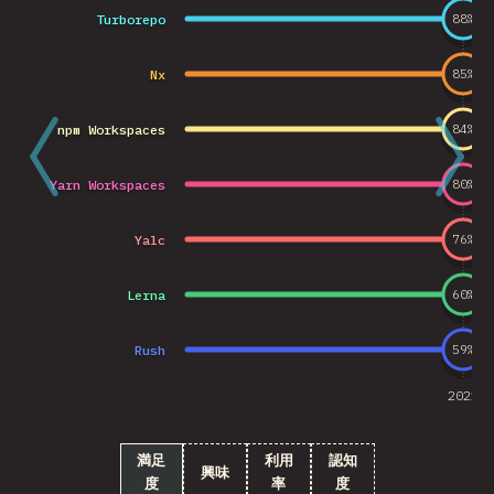
Turborepo
88
%
Nx
85
%
npm Workspaces
84
%
Yarn Workspaces
80
%
Yalc
76
%
Lerna
60
%
Rush
59
%
2021
満足
利用
認知
興味
度
率
度