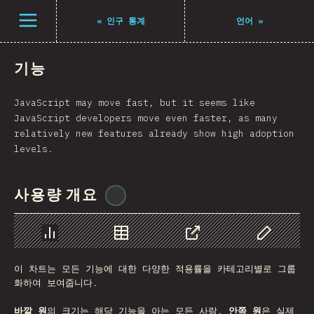
Open menu
«
인구 통계
언어
»
기능
JavaScript may move fast, but it seems like
JavaScript developers move even faster, as many
relatively new features already show high adoption
levels.
사용량 개요
@
tyvdh
Chart
Data
Share
Customize 
이 차트는 모든 기능에 대한 다양한 적용률을 카테고리별로 그룹
화하여 보여줍니다.
바깥 원
의 크기는 해당 기능을 아는 모든 사람,
안쪽 원
은 실제