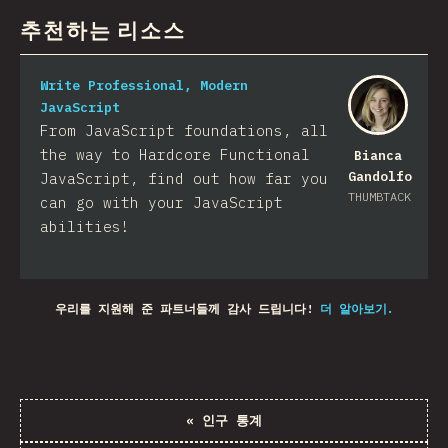
추천하는 리소스
Write Professional, Modern
JavaScript
From JavaScript foundations, all
the way to Hardcore Functional
Bianca
Gandolfo
JavaScript, find out how far you
THUMBTACK
can go with your JavaScript
abilities!
우리를 지원해 준 파트너들께 감사 드립니다!
더 알아보기.
«
인구 통계