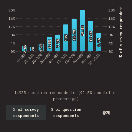
% of survey respondents
20%
20%
16%
16%
12%
12%
19.8%
19.8%
15.7%
15.7%
14.6%
14.6%
8%
8%
13%
13%
8.7%
8.7%
7.7%
7.7%
6.8%
6.8%
4%
4%
3.6%
3.6%
2.5%
2.5%
2%
2%
0%
0%
0-10%
10-20%
20-30%
30-40%
40-50%
50-60%
60-70%
70-80%
80-90%
90-100%
14925 question respondents (92.8% completion
percentage)
% of survey
% of question
총계
respondents
respondents