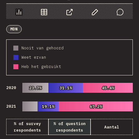
Chart
Data
Share
Customize Data
Comments
MDN
Nooit van gehoord
Weet ervan
Heb het gebruikt
2020
23.7%
23.7%
31.1%
31.1%
45.4%
45.4%
2021
19.1%
19.1%
67.2%
67.2%
% of survey
% of question
Aantal
respondents
respondents