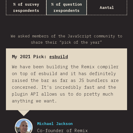
% of survey
% of question
Aantal
respondents
respondents
We asked members of the JavaScript community to
share their “pick of the year”
My 2021 Pick:
esbuild
We have been building the Remix compiler
on top of esbuild and it has definitely
raised the bar as far as JS bundlers are
concerned. It's incredibly fast and the
plugin API allows us to do pretty much
anything we want.
Michael Jackson
Co-founder of Remix