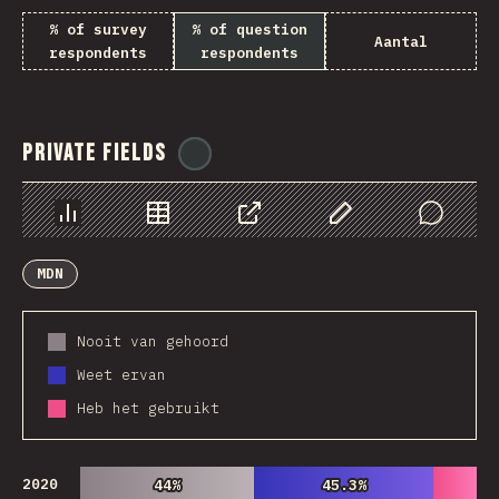
% of survey
% of question
Aantal
respondents
respondents
Private Fields
@
ionos_com
Chart
Data
Share
Customize Data
Comments
MDN
Nooit van gehoord
Weet ervan
Heb het gebruikt
2020
44%
44%
45.3%
45.3%