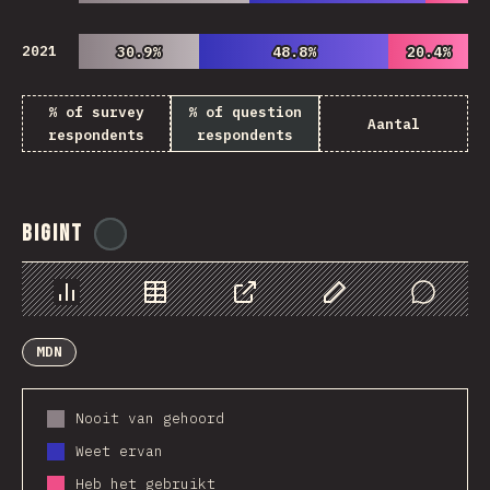
2021
30.9%
30.9%
48.8%
48.8%
20.4%
20.4%
% of survey
% of question
Aantal
respondents
respondents
BigInt
@
ionos_com
Chart
Data
Share
Customize Data
Comments
MDN
Nooit van gehoord
Weet ervan
Heb het gebruikt