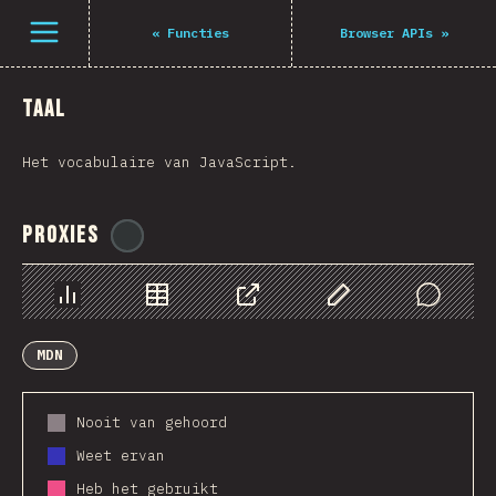
Navigated to The State of JS 2021
Open menu
«
Functies
Browser APIs
»
Taal
Het vocabulaire van JavaScript.
Proxies
@
ionos_com
Chart
Data
Share
Customize Data
Comments
MDN
Nooit van gehoord
Weet ervan
Heb het gebruikt