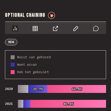
Optional Chaining
@
wwsiv
Chart
Data
Share
Customize Data
Comments
MDN
Nooit van gehoord
Weet ervan
Heb het gebruikt
2020
21.7%
21.7%
66.8%
66.8%
2021
85.8%
85.8%