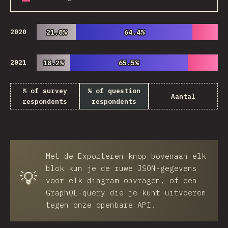
2020
21.8%
21.8%
64.4%
64.4%
2021
18.2%
18.2%
65.5%
65.5%
% of survey
% of question
Aantal
respondents
respondents
Met de
Exporteren
knop bovenaan elk
blok kun je de ruwe JSON-gegevens
💡
voor elk diagram opvragen, of een
GraphQL-query die je kunt uitvoeren
tegen onze openbare API.