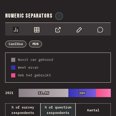
Numeric Separators
@
ionos_com
Chart
Data
Share
Customize Data
Comments
CanIUse
MDN
Nooit van gehoord
Weet ervan
Heb het gebruikt
2021
53.9%
53.9%
30%
30%
% of survey
% of question
Aantal
respondents
respondents