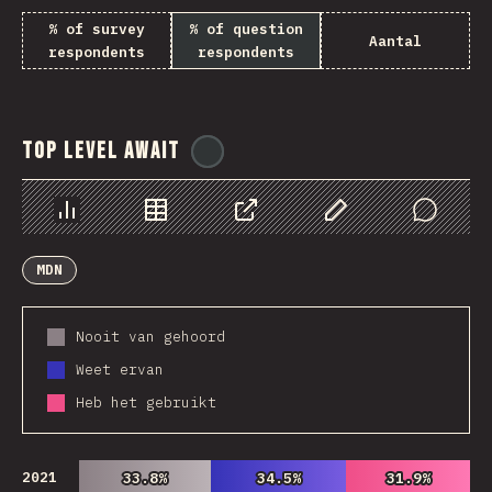
% of survey
% of question
Aantal
respondents
respondents
Top Level Await
@
ionos_com
Chart
Data
Share
Customize Data
Comments
MDN
Nooit van gehoord
Weet ervan
Heb het gebruikt
2021
33.8%
33.8%
34.5%
34.5%
31.9%
31.9%