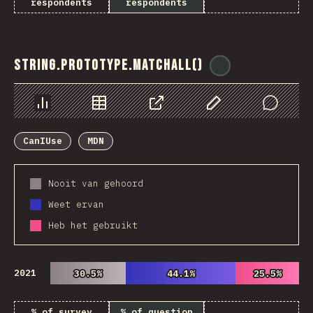
respondents
respondents
String.prototype.matchAll()
@
ionos_com
Chart
Data
Share
Customize Data
Comments
CanIUse
MDN
Nooit van gehoord
Weet ervan
Heb het gebruikt
2021
30.5%
30.5%
44.1%
44.1%
25.5%
25.5%
% of survey
% of question