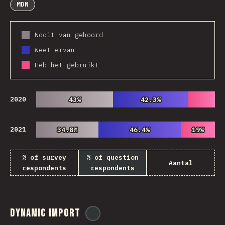
MDN
Nooit van gehoord
Weet ervan
Heb het gebruikt
2020
43%
43%
42.3%
42.3%
2021
34.8%
34.8%
46.4%
46.4%
19%
19%
% of survey
% of question
Aantal
respondents
respondents
Dynamic Import
@
ionos_com