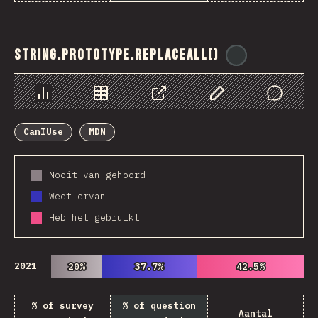
String.prototype.replaceAll()
@
ionos_com
Chart
Data
Share
Customize Data
Comments
CanIUse
MDN
Nooit van gehoord
Weet ervan
Heb het gebruikt
2021
20%
20%
37.7%
37.7%
42.5%
42.5%
% of survey
% of question
Aantal