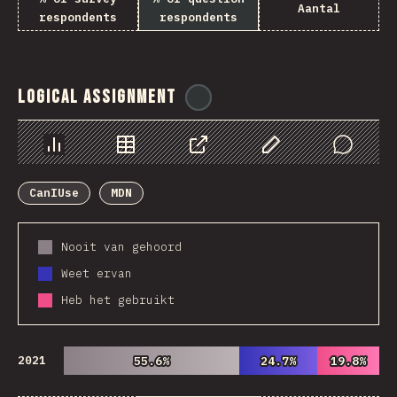
Aantal
respondents
respondents
Logical Assignment
@
ionos_com
Chart
Data
Share
Customize Data
Comments
CanIUse
MDN
Nooit van gehoord
Weet ervan
Heb het gebruikt
2021
55.6%
55.6%
24.7%
24.7%
19.8%
19.8%