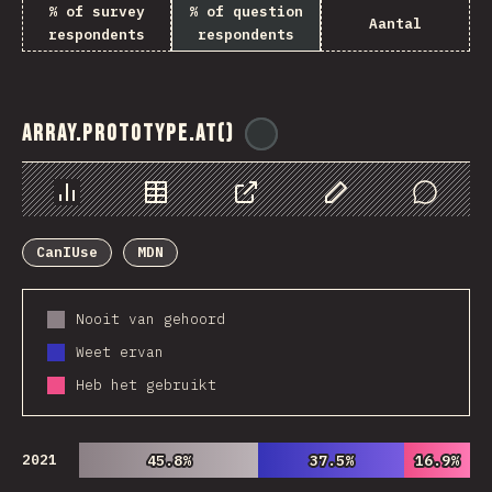
% of survey
% of question
Aantal
respondents
respondents
Array.prototype.at()
@
ionos_com
Chart
Data
Share
Customize Data
Comments
CanIUse
MDN
Nooit van gehoord
Weet ervan
Heb het gebruikt
2021
45.8%
45.8%
37.5%
37.5%
16.9%
16.9%