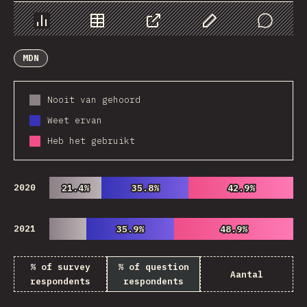
Chart
Data
Share
Customize Data
Comments
MDN
Nooit van gehoord
Weet ervan
Heb het gebruikt
2020
21.4%
21.4%
35.8%
35.8%
42.9%
42.9%
2021
35.9%
35.9%
48.9%
48.9%
% of survey
% of question
Aantal
respondents
respondents