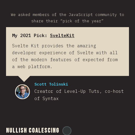
We asked members of the JavaScript community to
share their “pick of the year”
My 2021 Pick:
SvelteKit
Svelte Kit provides the amazing
developer experience of Svelte with all
of the modern features of expected from
a web platform.
Scott Tolinski
Creator of Level-Up Tuts, co-host
of Syntax
Nullish Coalescing
@
ionos_com