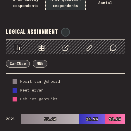
Aantal
respondents
respondents
Logical Assignment
@
ionos_com
Chart
Data
Share
Customize Data
Comments
CanIUse
MDN
Nooit van gehoord
Weet ervan
Heb het gebruikt
2021
55.6%
55.6%
24.7%
24.7%
19.8%
19.8%