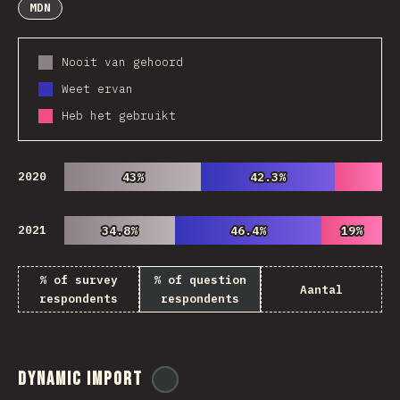
MDN
Nooit van gehoord
Weet ervan
Heb het gebruikt
2020
43%
43%
42.3%
42.3%
2021
34.8%
34.8%
46.4%
46.4%
19%
19%
% of survey
% of question
Aantal
respondents
respondents
Dynamic Import
@
ionos_com