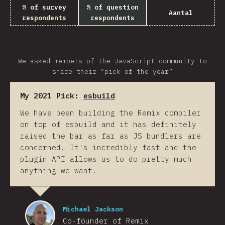
% of survey
% of question
Aantal
respondents
respondents
We asked members of the JavaScript community to
share their “pick of the year”
My 2021 Pick:
esbuild
We have been building the Remix compiler
on top of esbuild and it has definitely
raised the bar as far as JS bundlers are
concerned. It's incredibly fast and the
plugin API allows us to do pretty much
anything we want.
Michael Jackson
Co-founder of Remix