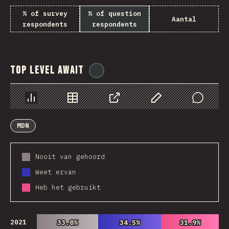
% of survey
% of question
Aantal
respondents
respondents
Top Level Await
@
ionos_com
Chart
Data
Share
Customize Data
Comments
MDN
Nooit van gehoord
Weet ervan
Heb het gebruikt
2021
33.8%
33.8%
34.5%
34.5%
31.9%
31.9%