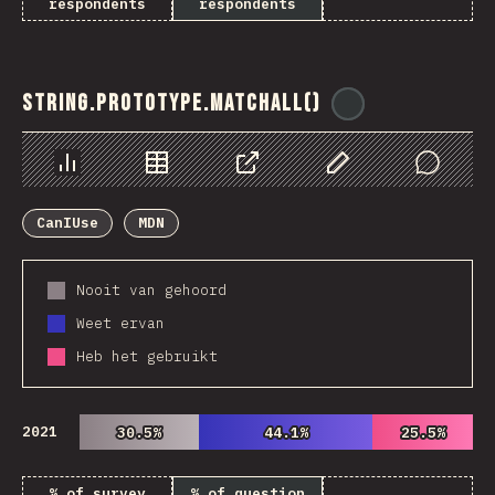
respondents
respondents
String.prototype.matchAll()
@
ionos_com
Chart
Data
Share
Customize Data
Comments
CanIUse
MDN
Nooit van gehoord
Weet ervan
Heb het gebruikt
2021
30.5%
30.5%
44.1%
44.1%
25.5%
25.5%
% of survey
% of question