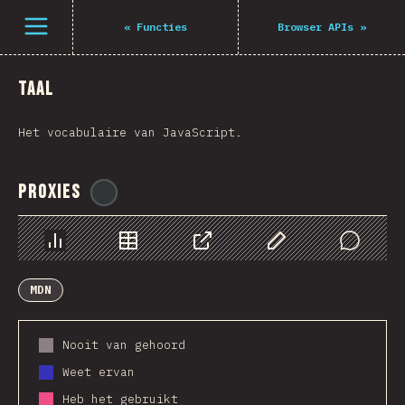
Navigated to The State of JS 2021
Open menu
«
Functies
Browser APIs
»
Taal
Het vocabulaire van JavaScript.
Proxies
@
ionos_com
Chart
Data
Share
Customize Data
Comments
MDN
Nooit van gehoord
Weet ervan
Heb het gebruikt