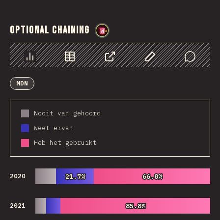
Optional Chaining
@
wwsiv
Chart
Data
Share
Customize Data
Comments
MDN
Nooit van gehoord
Weet ervan
Heb het gebruikt
2020
21.7%
21.7%
66.8%
66.8%
2021
85.8%
85.8%