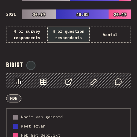
2021
30.9%
30.9%
48.8%
48.8%
20.4%
20.4%
% of survey
% of question
Aantal
respondents
respondents
BigInt
@
ionos_com
Chart
Data
Share
Customize Data
Comments
MDN
Nooit van gehoord
Weet ervan
Heb het gebruikt