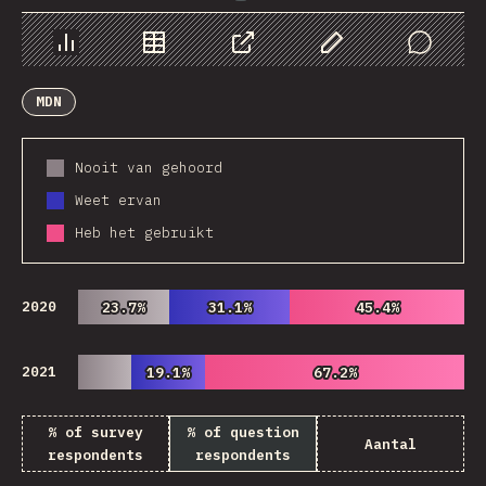
Chart
Data
Share
Customize Data
Comments
MDN
Nooit van gehoord
Weet ervan
Heb het gebruikt
2020
23.7%
23.7%
31.1%
31.1%
45.4%
45.4%
2021
19.1%
19.1%
67.2%
67.2%
% of survey
% of question
Aantal
respondents
respondents