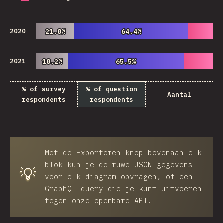
2020
21.8%
21.8%
64.4%
64.4%
2021
18.2%
18.2%
65.5%
65.5%
% of survey
% of question
Aantal
respondents
respondents
Met de
Exporteren
knop bovenaan elk
blok kun je de ruwe JSON-gegevens
💡
voor elk diagram opvragen, of een
GraphQL-query die je kunt uitvoeren
tegen onze openbare API.