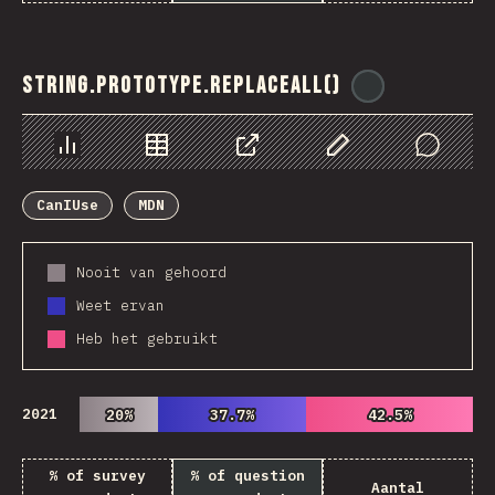
String.prototype.replaceAll()
@
ionos_com
Chart
Data
Share
Customize Data
Comments
CanIUse
MDN
Nooit van gehoord
Weet ervan
Heb het gebruikt
2021
20%
20%
37.7%
37.7%
42.5%
42.5%
% of survey
% of question
Aantal