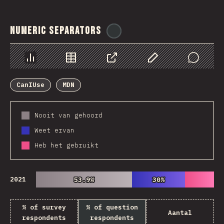
Numeric Separators
@
ionos_com
Chart
Data
Share
Customize Data
Comments
CanIUse
MDN
Nooit van gehoord
Weet ervan
Heb het gebruikt
2021
53.9%
53.9%
30%
30%
% of survey
% of question
Aantal
respondents
respondents