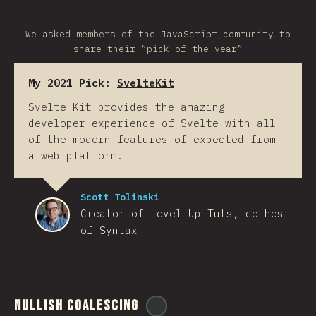
We asked members of the JavaScript community to
share their “pick of the year”
My 2021 Pick:
SvelteKit
Svelte Kit provides the amazing
developer experience of Svelte with all
of the modern features of expected from
a web platform.
Scott Tolinski
Creator of Level-Up Tuts, co-host
of Syntax
Nullish Coalescing
@
ionos_com