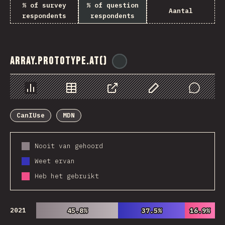
% of survey
% of question
Aantal
respondents
respondents
Array.prototype.at()
@
ionos_com
Chart
Data
Share
Customize Data
Comments
CanIUse
MDN
Nooit van gehoord
Weet ervan
Heb het gebruikt
2021
45.8%
45.8%
37.5%
37.5%
16.9%
16.9%