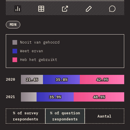
Chart
Data
Share
Customize Data
Comments
MDN
Nooit van gehoord
Weet ervan
Heb het gebruikt
2020
21.4%
21.4%
35.8%
35.8%
42.9%
42.9%
2021
35.9%
35.9%
48.9%
48.9%
% of survey
% of question
Aantal
respondents
respondents