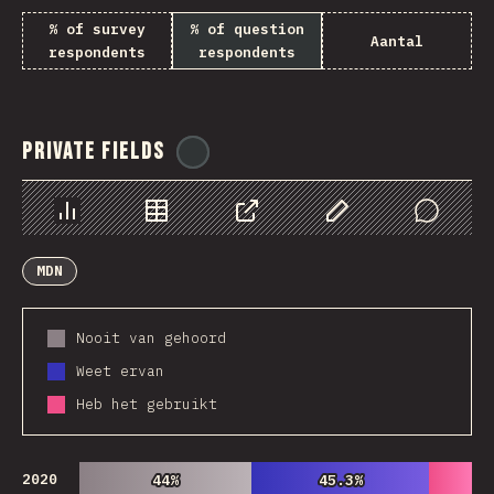
% of survey
% of question
Aantal
respondents
respondents
Private Fields
@
ionos_com
Chart
Data
Share
Customize Data
Comments
MDN
Nooit van gehoord
Weet ervan
Heb het gebruikt
2020
44%
44%
45.3%
45.3%