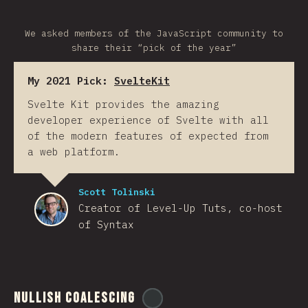
We asked members of the JavaScript community to
share their “pick of the year”
My 2021 Pick:
SvelteKit
Svelte Kit provides the amazing
developer experience of Svelte with all
of the modern features of expected from
a web platform.
Scott Tolinski
Creator of Level-Up Tuts, co-host
of Syntax
Nullish Coalescing
@
ionos_com