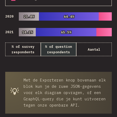
2020
21.8%
21.8%
64.4%
64.4%
2021
18.2%
18.2%
65.5%
65.5%
% of survey
% of question
Aantal
respondents
respondents
Met de
Exporteren
knop bovenaan elk
blok kun je de ruwe JSON-gegevens
💡
voor elk diagram opvragen, of een
GraphQL-query die je kunt uitvoeren
tegen onze openbare API.