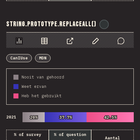
String.prototype.replaceAll()
@
ionos_com
Chart
Data
Share
Customize Data
Comments
CanIUse
MDN
Nooit van gehoord
Weet ervan
Heb het gebruikt
2021
20%
20%
37.7%
37.7%
42.5%
42.5%
% of survey
% of question
Aantal