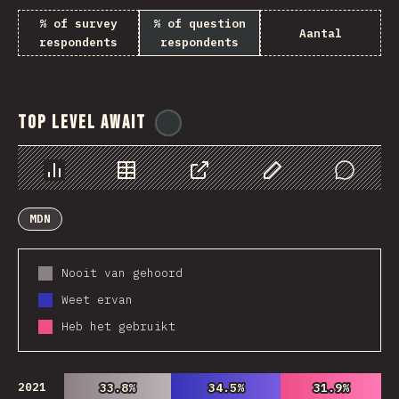
% of survey
% of question
Aantal
respondents
respondents
Top Level Await
@
ionos_com
Chart
Data
Share
Customize Data
Comments
MDN
Nooit van gehoord
Weet ervan
Heb het gebruikt
2021
33.8%
33.8%
34.5%
34.5%
31.9%
31.9%