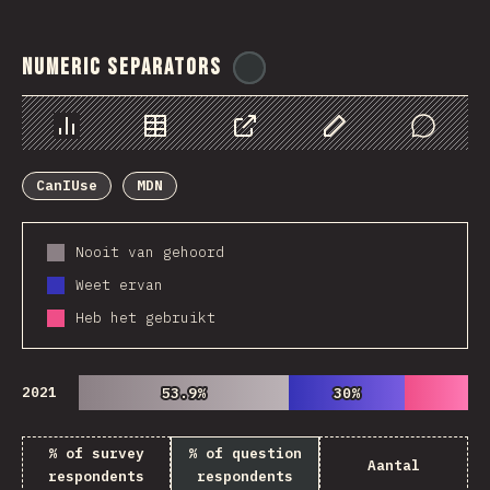
Numeric Separators
@
ionos_com
Chart
Data
Share
Customize Data
Comments
CanIUse
MDN
Nooit van gehoord
Weet ervan
Heb het gebruikt
2021
53.9%
53.9%
30%
30%
% of survey
% of question
Aantal
respondents
respondents