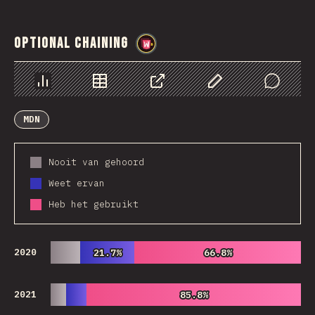
Optional Chaining
@
wwsiv
Chart
Data
Share
Customize Data
Comments
MDN
Nooit van gehoord
Weet ervan
Heb het gebruikt
2020
21.7%
21.7%
66.8%
66.8%
2021
85.8%
85.8%