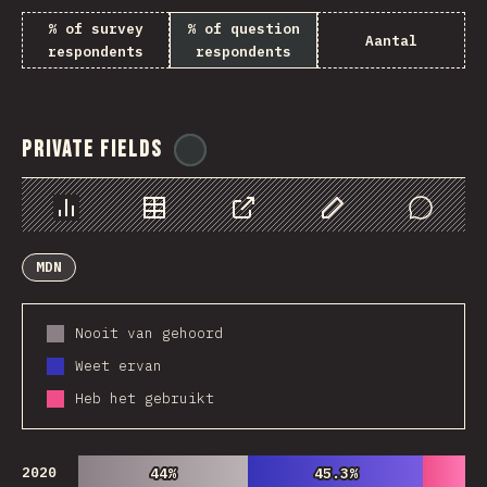
% of survey
% of question
Aantal
respondents
respondents
Private Fields
@
ionos_com
Chart
Data
Share
Customize Data
Comments
MDN
Nooit van gehoord
Weet ervan
Heb het gebruikt
2020
44%
44%
45.3%
45.3%