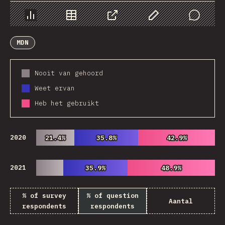
Chart
Data
Share
Customize Data
Comments
MDN
Nooit van gehoord
Weet ervan
Heb het gebruikt
2020
21.4%
21.4%
35.8%
35.8%
42.9%
42.9%
2021
35.9%
35.9%
48.9%
48.9%
% of survey
% of question
Aantal
respondents
respondents