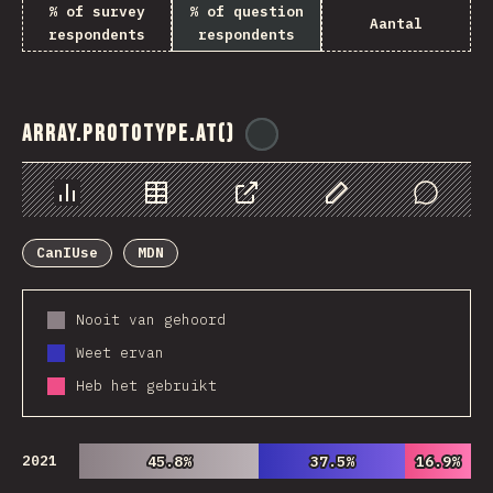
% of survey
% of question
Aantal
respondents
respondents
Array.prototype.at()
@
ionos_com
Chart
Data
Share
Customize Data
Comments
CanIUse
MDN
Nooit van gehoord
Weet ervan
Heb het gebruikt
2021
45.8%
45.8%
37.5%
37.5%
16.9%
16.9%