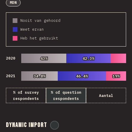
MDN
Nooit van gehoord
Weet ervan
Heb het gebruikt
2020
43%
43%
42.3%
42.3%
2021
34.8%
34.8%
46.4%
46.4%
19%
19%
% of survey
% of question
Aantal
respondents
respondents
Dynamic Import
@
ionos_com