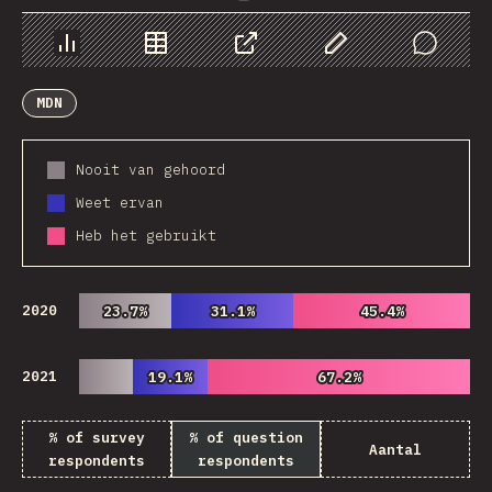
Chart
Data
Share
Customize Data
Comments
MDN
Nooit van gehoord
Weet ervan
Heb het gebruikt
2020
23.7%
23.7%
31.1%
31.1%
45.4%
45.4%
2021
19.1%
19.1%
67.2%
67.2%
% of survey
% of question
Aantal
respondents
respondents