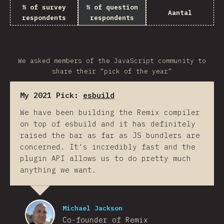
% of survey
% of question
Aantal
respondents
respondents
We asked members of the JavaScript community to
share their “pick of the year”
My 2021 Pick:
esbuild
We have been building the Remix compiler
on top of esbuild and it has definitely
raised the bar as far as JS bundlers are
concerned. It's incredibly fast and the
plugin API allows us to do pretty much
anything we want.
Michael Jackson
Co-founder of Remix