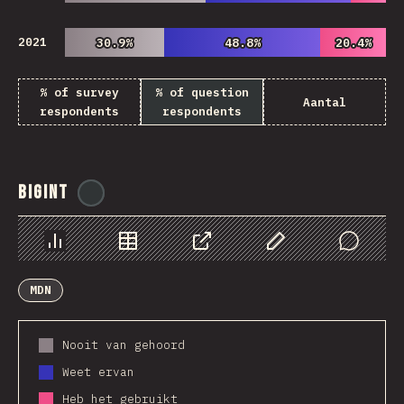
2021
30.9%
30.9%
48.8%
48.8%
20.4%
20.4%
% of survey
% of question
Aantal
respondents
respondents
BigInt
@
ionos_com
Chart
Data
Share
Customize Data
Comments
MDN
Nooit van gehoord
Weet ervan
Heb het gebruikt