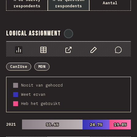
Aantal
respondents
respondents
Logical Assignment
@
ionos_com
Chart
Data
Share
Customize Data
Comments
CanIUse
MDN
Nooit van gehoord
Weet ervan
Heb het gebruikt
2021
55.6%
55.6%
24.7%
24.7%
19.8%
19.8%