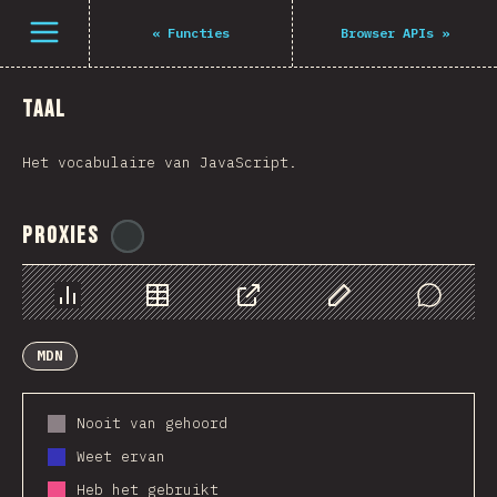
Navigated to The State of JS 2021
Open menu
«
Functies
Browser APIs
»
Taal
Het vocabulaire van JavaScript.
Proxies
@
ionos_com
Chart
Data
Share
Customize Data
Comments
MDN
Nooit van gehoord
Weet ervan
Heb het gebruikt