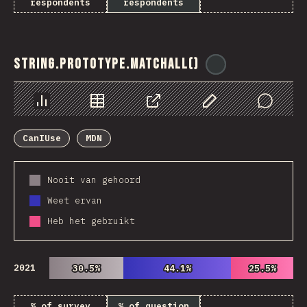
respondents
respondents
String.prototype.matchAll()
@
ionos_com
Chart
Data
Share
Customize Data
Comments
CanIUse
MDN
Nooit van gehoord
Weet ervan
Heb het gebruikt
2021
30.5%
30.5%
44.1%
44.1%
25.5%
25.5%
% of survey
% of question