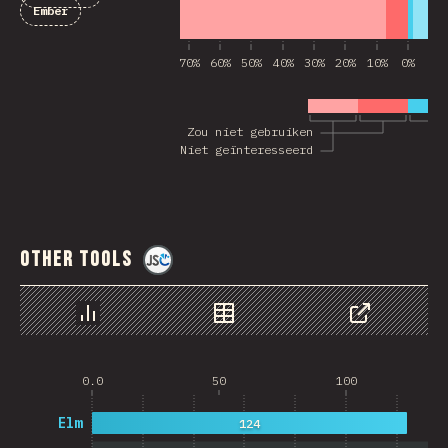
Ember
70%
60%
50%
40%
30%
20%
10%
0%
10
Zou niet gebruiken
Niet geïnteresseerd
Other Tools
@
jscharting
Chart
Data
Share
0.0
50
100
Elm
124