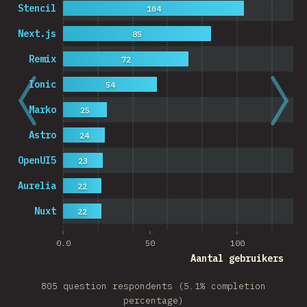
Stencil
104
Next.js
85
Remix
72
Ionic
54
Marko
25
Astro
24
OpenUI5
23
Aurelia
22
Nuxt
22
0.0
50
100
Aantal gebruikers
805 question respondents (5.1% completion
percentage)