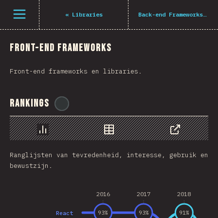
Navigated to The State of JS 2021
Open menu
«
Libraries
Back-end Frameworks
»
Front-end Frameworks
Front-end frameworks en libraries.
Rankings
@
BlakeTheDev
Chart
Data
Share
Ranglijsten van tevredenheid, interesse, gebruik en
bewustzijn.
2016
2017
2018
React
93
%
93
%
91
%