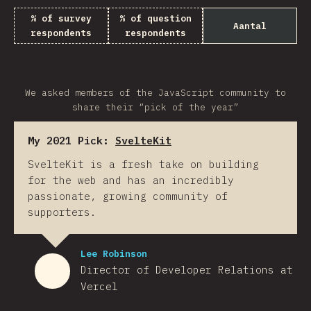
% of survey
% of question
Aantal
respondents
respondents
We asked members of the JavaScript community to
share their “pick of the year”
My 2021 Pick:
SvelteKit
SvelteKit is a fresh take on building
for the web and has an incredibly
passionate, growing community of
supporters.
Lee Robinson
Director of Developer Relations at
Vercel