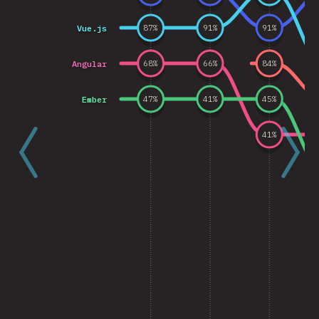
Vue.js
87
%
91
%
91
%
Angular
68
%
66
%
84
%
Ember
47
%
41
%
45
%
41
%