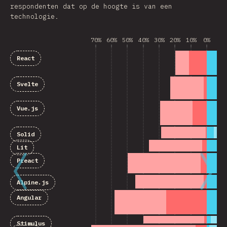
respondenten dat op de hoogte is van een
technologie.
70%
60%
50%
40%
30%
20%
10%
0%
10
React
Svelte
Vue.js
Solid
Lit
Preact
Alpine.js
Angular
Stimulus