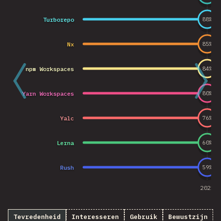
Turborepo
88
%
Nx
85
%
npm Workspaces
84
%
Yarn Workspaces
80
%
Yalc
76
%
Lerna
60
%
Rush
59
%
2021
Tevredenheid
Interesseren
Gebruik
Bewustzijn