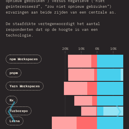
opnieuw gebruiken”) versus negatieve (“niet
geïnteresseerd”, “zou niet opnieuw gebruiken”)
ervaringen aan beide zijden van een centrale as.
De staafdikte vertegenwoordigt het aantal
respondenten dat op de hoogte is van een
technologie.
20%
10%
0%
10%
2
npm Workspaces
pnpm
Yarn Workspaces
Nx
Turborepo
Lerna