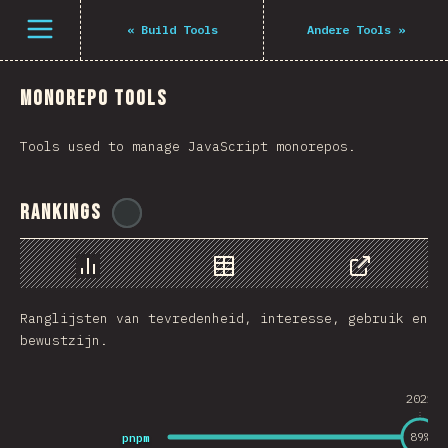
Navigated to The State of JS 2021
Open menu
«
Build Tools
Andere Tools
»
Monorepo Tools
Tools used to manage JavaScript monorepos.
Rankings
@
ionos_com
Chart
Data
Share
Ranglijsten van tevredenheid, interesse, gebruik en
bewustzijn.
2021
pnpm
89
%