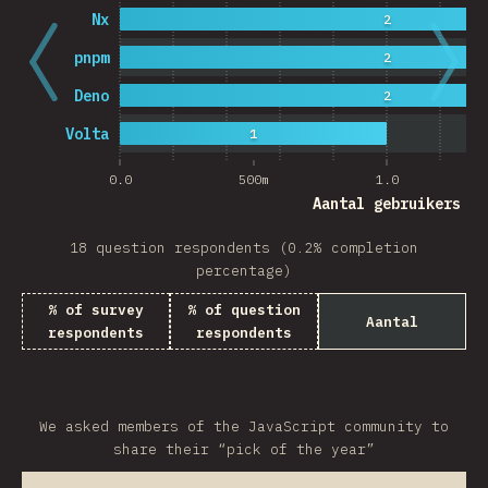
Nx
2
pnpm
2
Deno
2
Volta
1
0.0
500m
1.0
Aantal gebruikers
18 question respondents (0.2% completion
percentage)
% of survey
% of question
Aantal
respondents
respondents
We asked members of the JavaScript community to
share their “pick of the year”