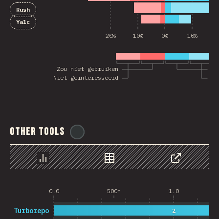
Rush
Yalc
20%
10%
0%
10%
2
Zou niet gebruiken
Zo
Niet geïnteresseerd
Ge
Other Tools
@
ionos_com
Chart
Data
Share
0.0
500m
1.0
Turborepo
2