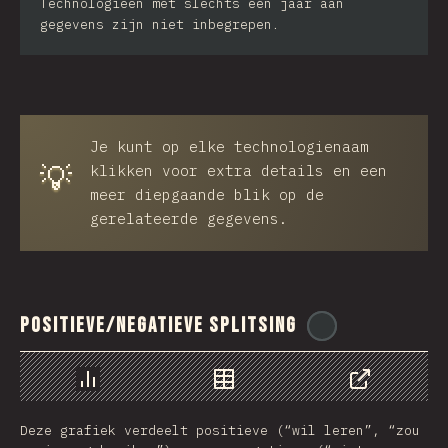
Technologieën met slechts één jaar aan
gegevens zijn niet inbegrepen.
Je kunt op elke technologienaam
💡
klikken voor extra details en een
meer diepgaande blik op de
gerelateerde gegevens.
Positieve/Negatieve splitsing
@
ionos_com
Chart
Data
Share
Deze grafiek verdeelt positieve (“wil leren”, “zou