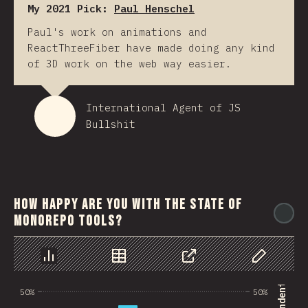
My 2021 Pick:
Paul Henschel
Paul's work on animations and
ReactThreeFiber have made doing any kind
of 3D work on the web way easier.
International Agent of JS
Bullshit
How happy are you with the state of
@
monorepo tools?
Chart
Data
Share
Customize 
50%
50%