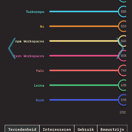
Turborepo
88
%
Nx
85
%
npm Workspaces
84
%
Yarn Workspaces
80
%
Yalc
76
%
Lerna
60
%
Rush
59
%
2021
Tevredenheid
Interesseren
Gebruik
Bewustzijn