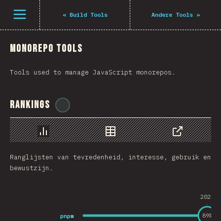
Navigated to The State of JS 2021
Open menu
«
Build Tools
Andere Tools
»
Monorepo Tools
Tools used to manage JavaScript monorepos.
Rankings
@
ionos_com
Chart
Data
Share
Ranglijsten van tevredenheid, interesse, gebruik en
bewustzijn.
2021
pnpm
89
%