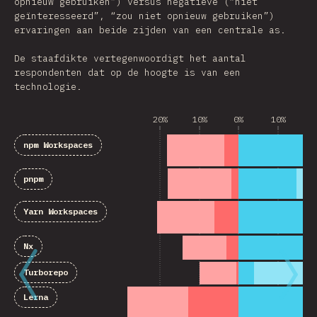
opnieuw gebruiken”) versus negatieve (“niet
geïnteresseerd”, “zou niet opnieuw gebruiken”)
ervaringen aan beide zijden van een centrale as.
De staafdikte vertegenwoordigt het aantal
respondenten dat op de hoogte is van een
technologie.
20%
10%
0%
10%
2
npm Workspaces
pnpm
Yarn Workspaces
Nx
Turborepo
Lerna