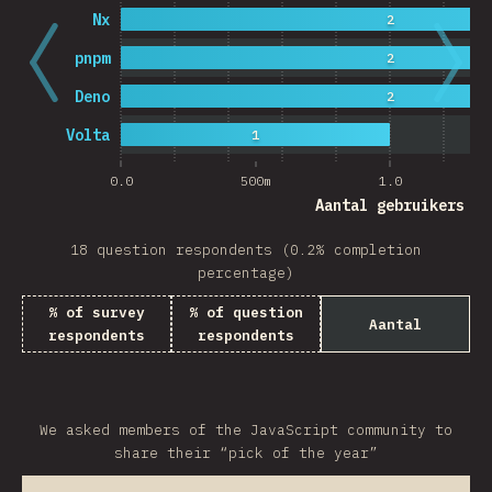
Nx
2
pnpm
2
Deno
2
Volta
1
0.0
500m
1.0
Aantal gebruikers
18 question respondents (0.2% completion
percentage)
% of survey
% of question
Aantal
respondents
respondents
We asked members of the JavaScript community to
share their “pick of the year”