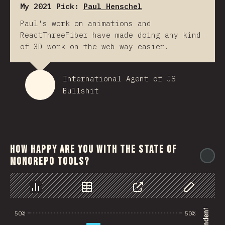
My 2021 Pick:
Paul Henschel
Paul's work on animations and
ReactThreeFiber have made doing any kind
of 3D work on the web way easier.
International Agent of JS
Bullshit
How happy are you with the state of
@
monorepo tools?
Chart
Data
Share
Customize 
50%
50%