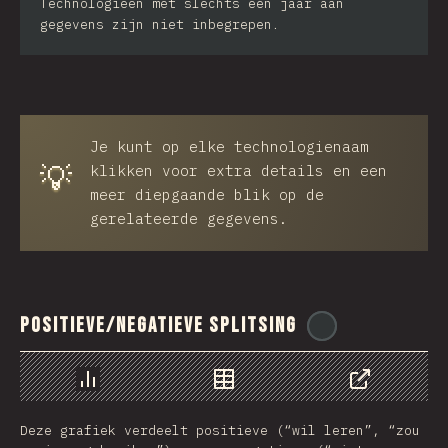
Technologieën met slechts één jaar aan
gegevens zijn niet inbegrepen.
Je kunt op elke technologienaam
💡
klikken voor extra details en een
meer diepgaande blik op de
gerelateerde gegevens.
Positieve/Negatieve splitsing
@
ionos_com
Chart
Data
Share
Deze grafiek verdeelt positieve (“wil leren”, “zou