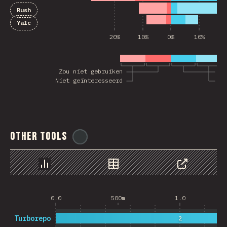
Rush
Yalc
20%
10%
0%
10%
2
Zou niet gebruiken
Zo
Niet geïnteresseerd
Ge
Other Tools
@
ionos_com
Chart
Data
Share
0.0
500m
1.0
Turborepo
2