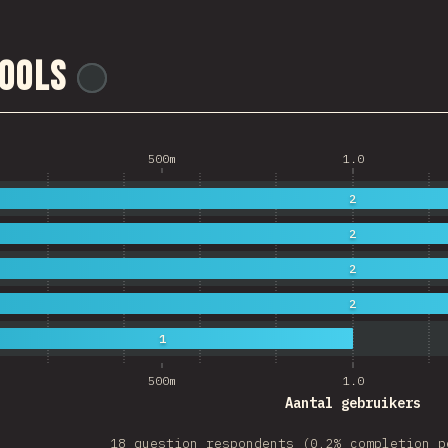
ools
@
ionos_com
500m
1.0
2
2
2
2
1
500m
1.0
Aantal gebruikers
18 question respondents (0.2% completion p