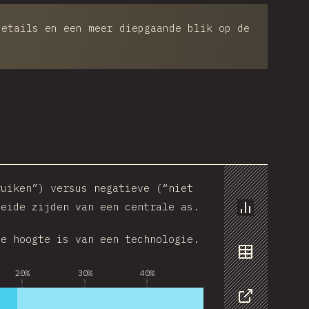
details en een meer diepgaande blik op de
com
ruiken”) versus negatieve (“niet
beide zijden van een centrale as.
Chart
de hoogte is van een technologie.
Data
20%
30%
40%