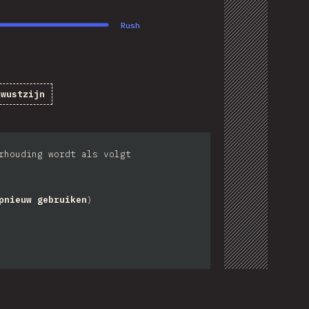
Rush
ewustzijn
rhouding wordt als volgt
pnieuw gebruiken
)