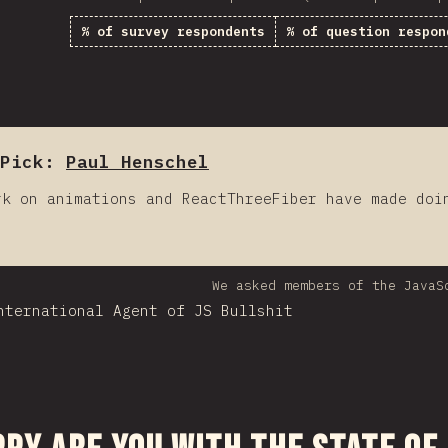
% of survey respondents
% of question respon
Pick:
Paul Henschel
rk on animations and ReactThreeFiber have made doi
We asked members of the JavaS
nternational Agent of JS Bullshit