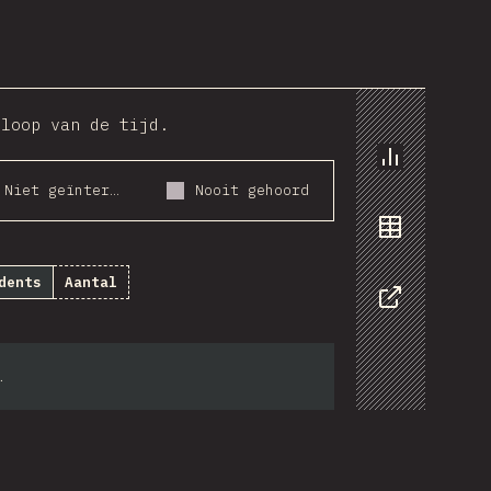
_com
 loop van de tijd.
Chart
Niet geïnteresseerd
Nooit gehoord
Data
dents
Aantal
Share
.