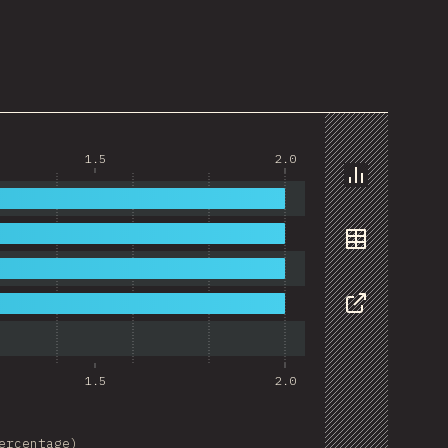
1.5
2.0
Chart
Data
Share
1.5
2.0
ercentage)