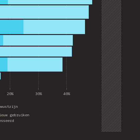
Share
20%
30%
40%
ewustzijn
ieuw gebruiken
esseerd