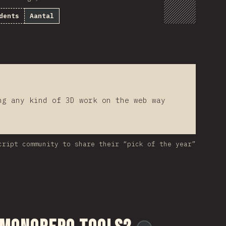
dents
Aantal
ng any kind of 3D work on the web way
cript community to share their “pick of the year”