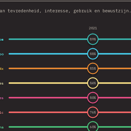
an tevredenheid, interesse, gebruik en bewustzijn
2021
pm
89
%
po
88
%
Nx
85
%
es
84
%
es
80
%
lc
76
%
na
60
%