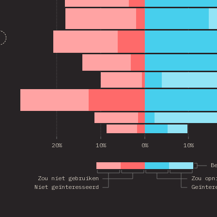
20%
10%
0%
10%
B
Zou niet gebruiken
Zou opn
Niet geïnteresseerd
Geïnter