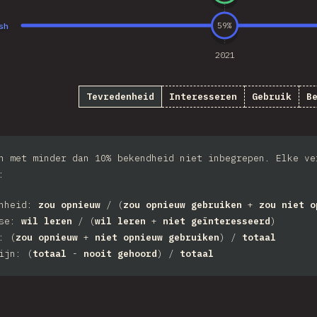
sh
59
%
2021
Tevredenheid
Interesseren
Gebruik
B
n met minder dan 10% bekendheid niet inbegrepen. Elke ve
:
enheid:
zou opnieuw
/ (
zou opnieuw gebruiken
+
zou niet o
sse:
wil leren
/ (
wil leren
+
niet geïnteresseerd
)
: (
zou opnieuw
+
niet opnieuw gebruiken
) /
totaal
ijn: (
totaal
-
nooit gehoord
) /
totaal