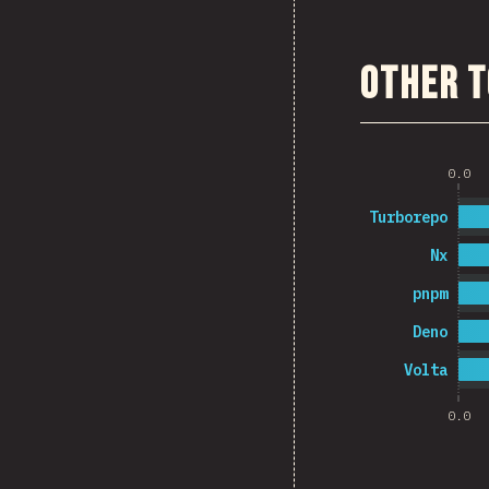
Other T
0.0
Turborepo
Nx
pnpm
Deno
Volta
0.0