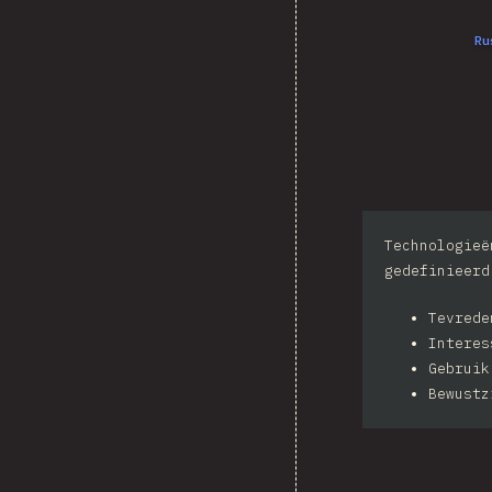
Ru
Technologieë
gedefinieerd
Tevred
Intere
Gebruik
Bewustz