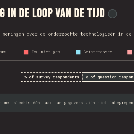
g in de loop van de tijd
@
ionos
 meningen over de onderzochte technologieën in de
Zou opnieuw gebruiken
Zou niet gebruiken
Geïnteresseerd
% of survey respondents
% of question respon
n met slechts één jaar aan gegevens zijn niet inbegrepen