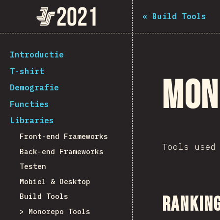
Navigated to The State of JS 2021
The State of JS 2021
«
Build Tools
[nl-NL] general.back_to_intro
Introductie
T-shirt
Mon
Demografie
Functies
Libraries
Front-end Frameworks
Tools used
Back-end Frameworks
Testen
Mobiel & Desktop
Build Tools
Rankin
Monorepo Tools