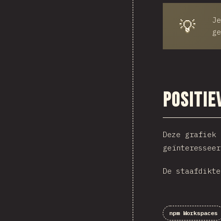
Je
💡
ge
Positie
Deze grafiek 
geïnteresseer
De staafdikte
npm Workspaces