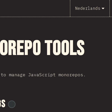
Nederlands
orepo Tools
 to manage JavaScript monorepos.
gs
@
ionos_com