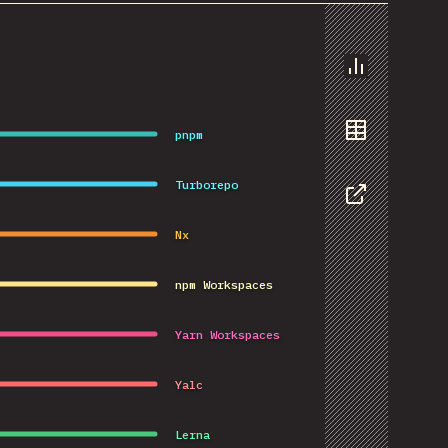
.
Chart
pnpm
Data
Turborepo
Share
Nx
npm Workspaces
Yarn Workspaces
Yalc
Lerna