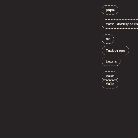
pnpm
Yarn Workspaces
Nx
Turborepo
Lerna
Rush
Yalc