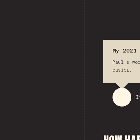
My 2021 
Paul's wo
easier.
I