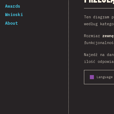
Awards
Wnioski
Ten diagram p
About
według katego
Rozmiar
zewnę
funkcjonalno
Najedź na da
ilość odpowia
Language