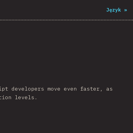
Język
»
ipt developers move even faster, as
tion levels.