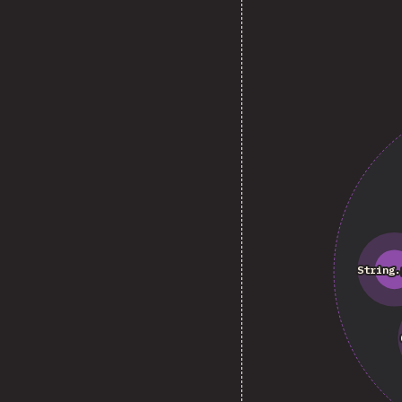
String.
String.