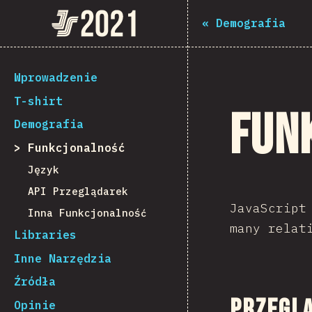
Navigated to The State of JS 2021
The State of JS 2021
«
Demografia
[pl-PL] general.back_to_intro
Wprowadzenie
T-shirt
Fun
Demografia
Funkcjonalność
Język
API Przeglądarek
JavaScript
Inna Funkcjonalność
many relat
Libraries
Inne Narzędzia
Źródła
Przegl
Opinie