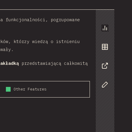
ia funkcjonalności, pogrupowane
Chart
ków, którzy wiedzą o istnieniu
wały.
Data
nakładką
przedstawiającą całkowitą
Share
Other Features
Customize D