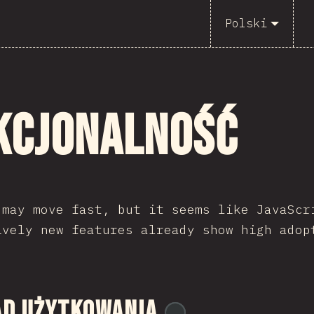
Polski
kcjonalność
 may move fast, but it seems like JavaScr
ively new features already show high adop
ąd Użytkowania
@
tyvdh