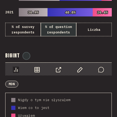
2021
30.9%
30.9%
48.8%
48.8%
20.4%
20.4%
% of survey
% of question
Liczba
respondents
respondents
BigInt
@
ionos_com
Chart
Data
Share
Customize Data
Comments
MDN
Nigdy o tym nie słyszałem
Wiem co to jest
Używałem