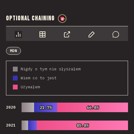
Optional Chaining
@
wwsiv
Chart
Data
Share
Customize Data
Comments
MDN
Nigdy o tym nie słyszałem
Wiem co to jest
Używałem
2020
21.7%
21.7%
66.8%
66.8%
2021
85.8%
85.8%