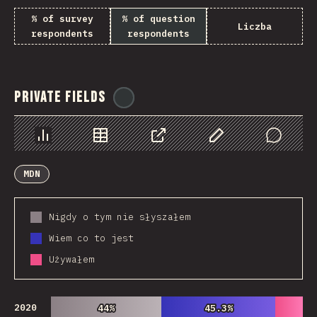
% of survey
% of question
Liczba
respondents
respondents
Private Fields
@
ionos_com
Chart
Data
Share
Customize Data
Comments
MDN
Nigdy o tym nie słyszałem
Wiem co to jest
Używałem
2020
44%
44%
45.3%
45.3%