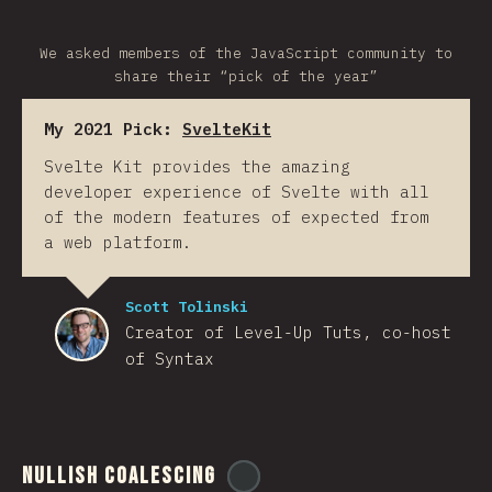
We asked members of the JavaScript community to
share their “pick of the year”
My 2021 Pick:
SvelteKit
Svelte Kit provides the amazing
developer experience of Svelte with all
of the modern features of expected from
a web platform.
Scott Tolinski
Creator of Level-Up Tuts, co-host
of Syntax
Nullish Coalescing
@
ionos_com