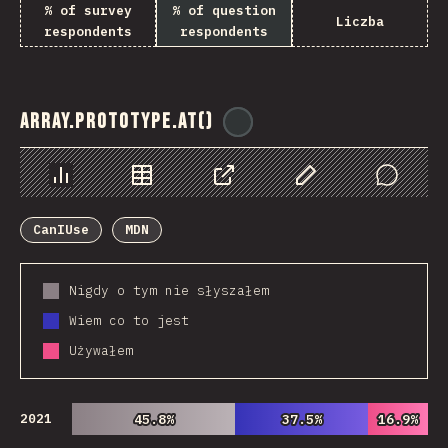
% of survey
% of question
Liczba
respondents
respondents
Array.prototype.at()
@
ionos_com
Chart
Data
Share
Customize Data
Comments
CanIUse
MDN
Nigdy o tym nie słyszałem
Wiem co to jest
Używałem
2021
45.8%
45.8%
37.5%
37.5%
16.9%
16.9%