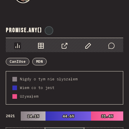
Promise.any()
@
ionos_com
Chart
Data
Share
Customize Data
Comments
CanIUse
MDN
Nigdy o tym nie słyszałem
Wiem co to jest
Używałem
2021
24.1%
24.1%
44.6%
44.6%
31.4%
31.4%