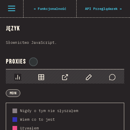
Navigated to The State of JS 2021
Open menu
«
Funkcjonalność
API Przeglądarek
»
Język
Słownictwo JavaScript.
Proxies
@
ionos_com
Chart
Data
Share
Customize Data
Comments
MDN
Nigdy o tym nie słyszałem
Wiem co to jest
Używałem