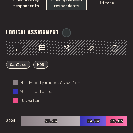
Liczba
respondents
respondents
Logical Assignment
@
ionos_com
Chart
Data
Share
Customize Data
Comments
CanIUse
MDN
Nigdy o tym nie słyszałem
Wiem co to jest
Używałem
2021
55.6%
55.6%
24.7%
24.7%
19.8%
19.8%