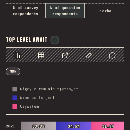
% of survey
% of question
Liczba
respondents
respondents
Top Level Await
@
ionos_com
Chart
Data
Share
Customize Data
Comments
MDN
Nigdy o tym nie słyszałem
Wiem co to jest
Używałem
2021
33.8%
33.8%
34.5%
34.5%
31.9%
31.9%