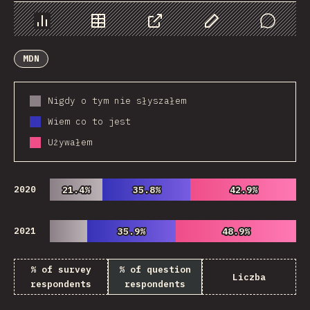
Chart
Data
Share
Customize Data
Comments
MDN
Nigdy o tym nie słyszałem
Wiem co to jest
Używałem
2020
21.4%
21.4%
35.8%
35.8%
42.9%
42.9%
2021
35.9%
35.9%
48.9%
48.9%
% of survey
% of question
Liczba
respondents
respondents