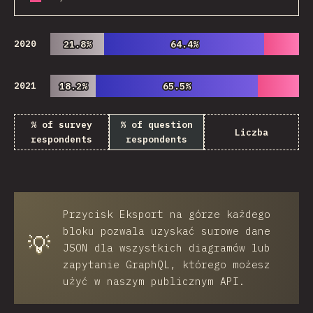
2020
21.8%
21.8%
64.4%
64.4%
2021
18.2%
18.2%
65.5%
65.5%
% of survey
% of question
Liczba
respondents
respondents
Przycisk
Eksport
na górze każdego
bloku pozwala uzyskać surowe dane
💡
JSON dla wszystkich diagramów lub
zapytanie GraphQL, którego możesz
użyć w naszym publicznym API.