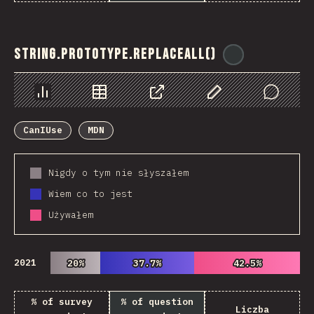
String.prototype.replaceAll()
@
ionos_com
Chart
Data
Share
Customize Data
Comments
CanIUse
MDN
Nigdy o tym nie słyszałem
Wiem co to jest
Używałem
2021
20%
20%
37.7%
37.7%
42.5%
42.5%
% of survey
% of question
Liczba