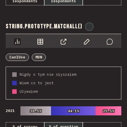
respondents
respondents
String.prototype.matchAll()
@
ionos_com
Chart
Data
Share
Customize Data
Comments
CanIUse
MDN
Nigdy o tym nie słyszałem
Wiem co to jest
Używałem
2021
30.5%
30.5%
44.1%
44.1%
25.5%
25.5%
% of survey
% of question