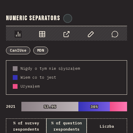
Numeric Separators
@
ionos_com
Chart
Data
Share
Customize Data
Comments
CanIUse
MDN
Nigdy o tym nie słyszałem
Wiem co to jest
Używałem
2021
53.9%
53.9%
30%
30%
% of survey
% of question
Liczba
respondents
respondents