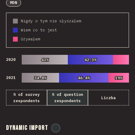
MDN
Nigdy o tym nie słyszałem
Wiem co to jest
Używałem
2020
43%
43%
42.3%
42.3%
2021
34.8%
34.8%
46.4%
46.4%
19%
19%
% of survey
% of question
Liczba
respondents
respondents
Dynamic Import
@
ionos_com