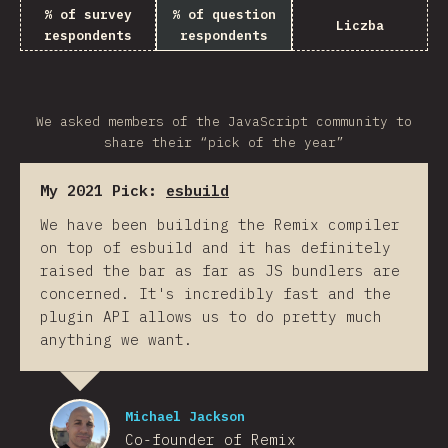
% of survey
% of question
Liczba
respondents
respondents
We asked members of the JavaScript community to
share their “pick of the year”
My 2021 Pick:
esbuild
We have been building the Remix compiler
on top of esbuild and it has definitely
raised the bar as far as JS bundlers are
concerned. It's incredibly fast and the
plugin API allows us to do pretty much
anything we want.
Michael Jackson
Co-founder of Remix