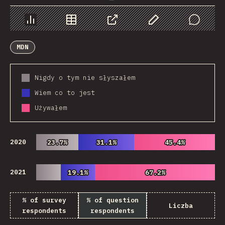
Chart
Data
Share
Customize Data
Comments
MDN
Nigdy o tym nie słyszałem
Wiem co to jest
Używałem
2020
23.7%
23.7%
31.1%
31.1%
45.4%
45.4%
2021
19.1%
19.1%
67.2%
67.2%
% of survey
% of question
Liczba
respondents
respondents