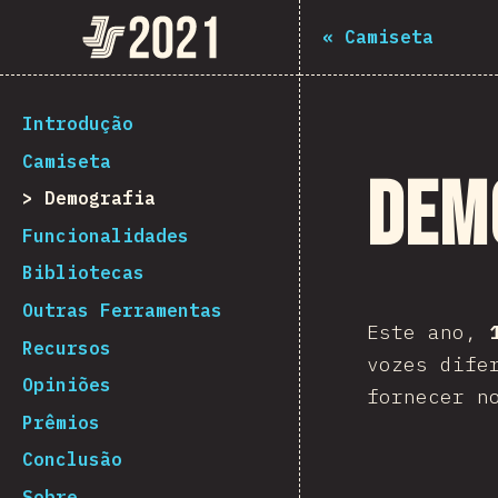
Navigated to The State of JS 2021
The State of JS 2021
«
Camiseta
[pt-BR] general.back_to_intro
Introdução
Camiseta
Dem
Demografia
Funcionalidades
Bibliotecas
Outras Ferramentas
Este ano,
Recursos
vozes dife
Opiniões
fornecer n
Prêmios
Conclusão
Sobre