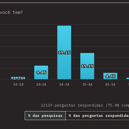
Croatia
você tem?
Ecuador
 Republic
Egypt
Estonia
39.1%
39.1%
Lithuania
19.1%
19.1%
Vietnam
9.8%
9.8%
4.6%
4.6%
1.7%
1.7%
Uruguay
10-18
18-24
24-34
35-44
45-54
Moldova
Kenya
12119 perguntas respondidas (75.4% com
Thailand
% das pesquisas
% das perguntas respondida
Iceland