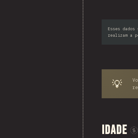
Sou
Esses dados 
Ph
realizam a p
Vo
💡
re
Idade
Pa