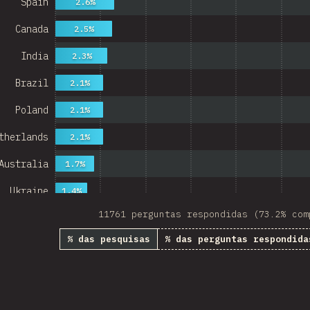
Spain
2.6%
Canada
2.5%
India
2.3%
Brazil
2.1%
Poland
2.1%
therlands
2.1%
Australia
1.7%
Ukraine
1.4%
11761 perguntas respondidas (73.2% com
Sweden
1.4%
% das pesquisas
% das perguntas respondida
Japan
1.3%
China
Mexico