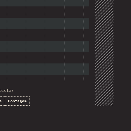
pleto)
s
Contagem