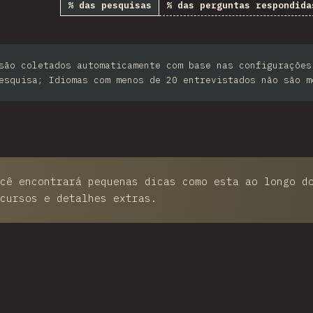
% das pesquisas
% das perguntas respondida
th Africa
Taiwan
são coletados automaticamente com base nas configurações
ilippines
esquisa; Idiomas com menos de 20 entrevistados não são m
Bulgaria
Iran
Serbia
Greece
cê encontrará pequenas dicas como esta ao longo d
cursos e detalhes extras.
Slovakia
Malaysia
SGP
Nigeria
trocine este gráfico