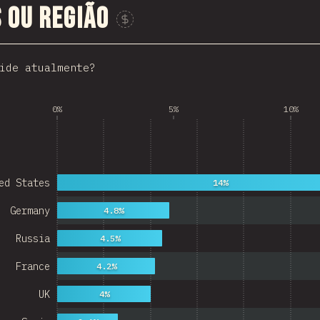
s ou região
Patrocine este gráfico
ide atualmente?
0%
5%
10%
ed States
14%
Germany
4.8%
Russia
4.5%
France
4.2%
UK
4%