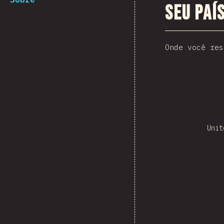
Seu paí
Onde você res
Unit