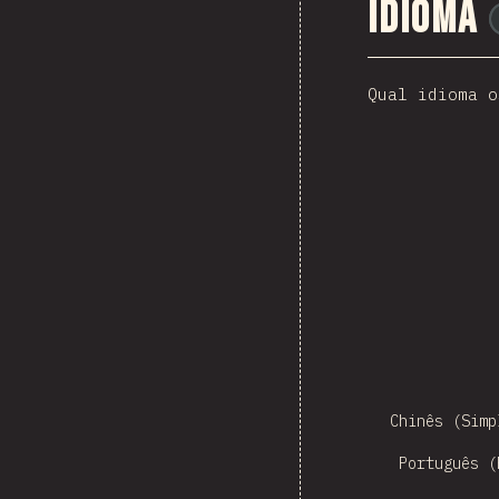
Idioma
Qual idioma o
Czech
Sw
Chinês (Simp
Português (