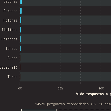
Israel
Japonês
Denmark
Coreano
Belarus
Polonês
Italiano
Indonesia
Holandês
Chile
Tcheco
w Zealand
Sueco
Turkey
dicional)
Finland
Turco
Venezuela
Hungary
0%
20%
40%
% de respostas a 
Peru
14925 perguntas respondidas (92.8% com
Ireland