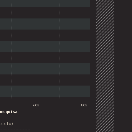
60%
80%
pesquisa
pleto)