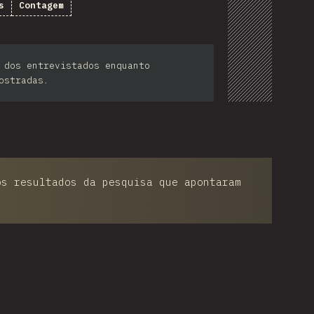
s
Contagem
 dos entrevistados enquanto
ostradas.
os resultados da pesquisa que apontaram