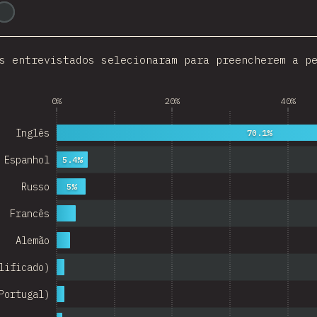
@
ionos_com
Italy
Colombia
s entrevistados selecionaram para preencherem a p
Norway
 Republic
0%
20%
40%
Argentina
Inglês
70.1%
Belgium
Espanhol
5.4%
itzerland
Russo
5%
Austria
Francês
Portugal
Alemão
Korea
lificado)
Romania
Portugal)