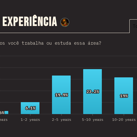
HKG
 experiência
Slovenia
@
smblife
T
Morocco
os você trabalha ou estuda essa área?
Pakistan
Nepal
Macedonia
osta Rica
angladesh
23.2%
23.2%
19.9%
19.9%
19%
19%
Bolivia
6.1%
6.1%
6%
6%
Latvia
ears
1-2 years
2-5 years
5-10 years
10-20 years
azakhstan