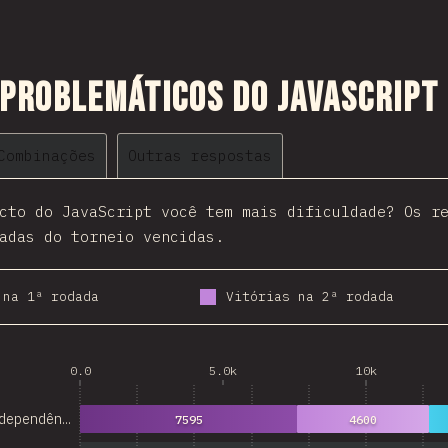
problemáticos do JavaScript
Combinações
Outras respostas
cto do JavaScript você tem mais dificuldade? Os r
adas do torneio vencidas.
 na 1ª rodada
Vitórias na 2ª rodada
0.0
5.0k
10k
dependên…
7595
4600