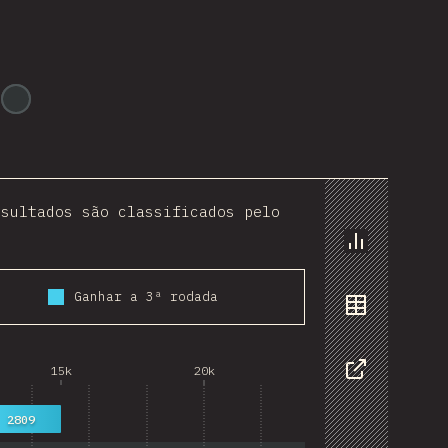
@
ionos_com
esultados são classificados pelo
Gráficos
Ganhar a 3ª rodada
Dados
15k
20k
Compartilh
2809