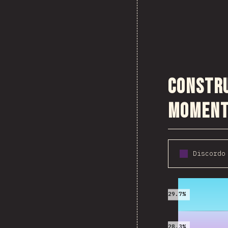
Constru
momen
2016
29.7%
28.3%