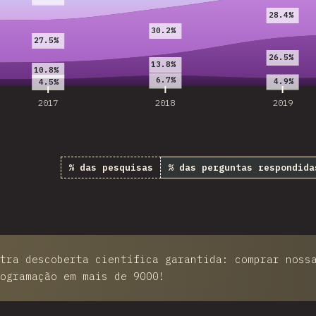
28.4%
30.2%
27.5%
26.5%
13.8%
10.8%
6.7%
4.9%
4.5%
2017
2018
2019
% das pesquisas
% das perguntas respondida
tra descoberta científica garantida: comprar noss
ogramação em mais de 9000!