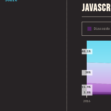
JavaScr
2016
40.1%
38%
15.9%
3.8%
2016