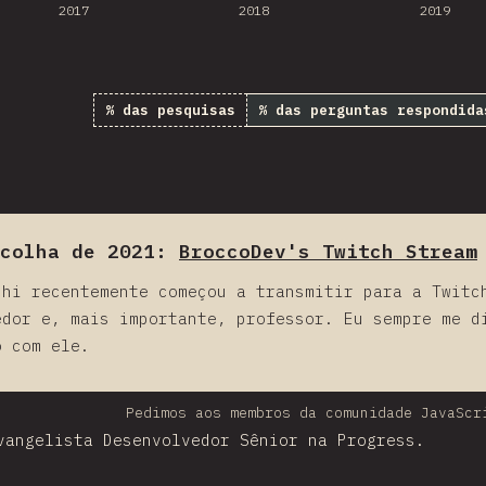
2017
2018
2019
% das pesquisas
% das perguntas respondida
colha de 2021:
BroccoDev's Twitch Stream
chi recentemente começou a transmitir para a Twitc
edor e, mais importante, professor. Eu sempre me d
o com ele.
Pedimos aos membros da comunidade JavaScr
vangelista Desenvolvedor Sênior na Progress.