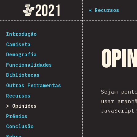
Navigated to The State of JS 2021
The State of JS 2021
«
Recursos
[pt-BR] general.back_to_intro
Introdução
Camiseta
Opin
Demografia
Funcionalidades
Bibliotecas
Outras Ferramentas
Sejam pont
Recursos
usar amanh
Opiniões
JavaScript
Prêmios
Conclusão
Sobre