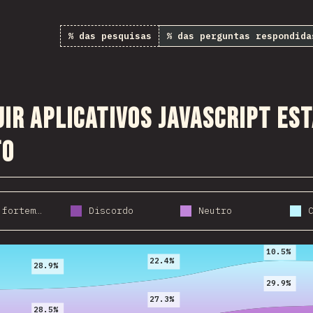
% das pesquisas
% das perguntas respondida
ir aplicativos JavaScript es
to
Discordo fortemente
Discordo
Neutro
2017
2018
2019
10.5%
22.4%
28.9%
29.9%
27.3%
28.5%