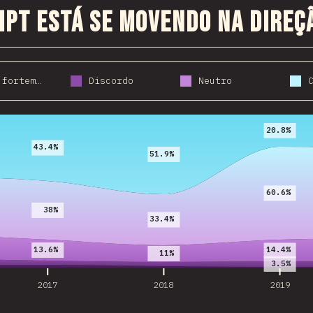
ipt está se movendo na direç
Discordo fortemente
Discordo
Neutro
2017
2018
2019
20.8%
43.4%
51.9%
60.6%
38%
33.4%
13.6%
14.4%
11%
3.5%
2017
2018
2019