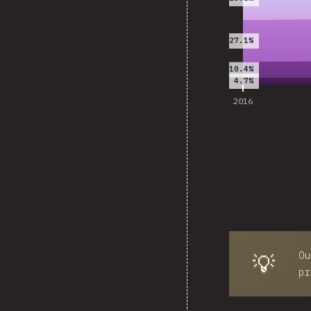
27.1%
10.4%
4.7%
2016
Ou
💡
pr