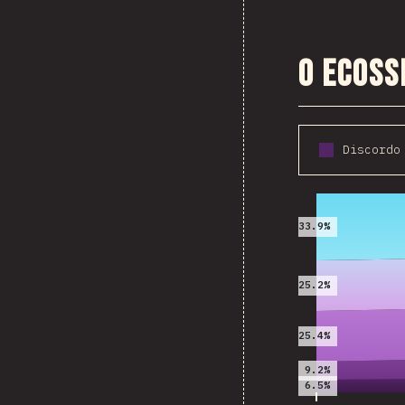
O ecoss
2016
33.9%
25.2%
25.4%
9.2%
6.5%