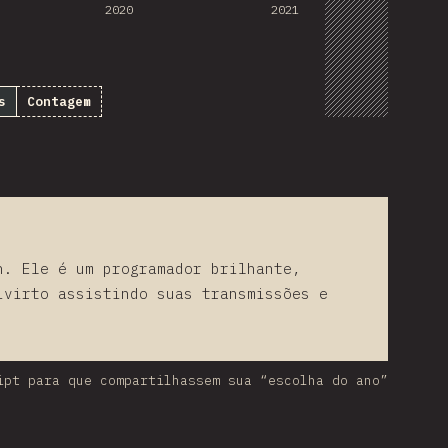
2020
2021
s
Contagem
h. Ele é um programador brilhante,
ivirto assistindo suas transmissões e
ipt para que compartilhassem sua “escolha do ano”