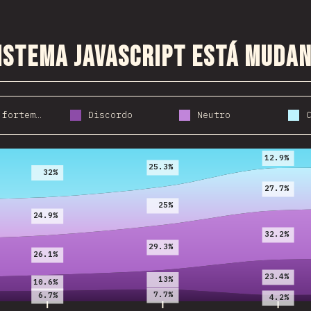
istema JavaScript está muda
Discordo fortemente
Discordo
Neutro
2017
2018
2019
12.9%
25.3%
32%
27.7%
25%
24.9%
32.2%
29.3%
26.1%
23.4%
13%
10.6%
7.7%
6.7%
4.2%