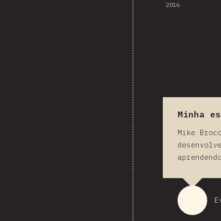
2016
Minha es
Mike Broc
desenvolv
aprendend
E