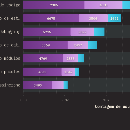
de código
7385
4583
o de est…
6675
3506
1621
Debugging
5715
2822
o de dat…
5369
2407
o módulos
4769
1855
o pacotes
4630
1642
ssíncrono
3490
0.0
5.0k
10k
Contagem de usu