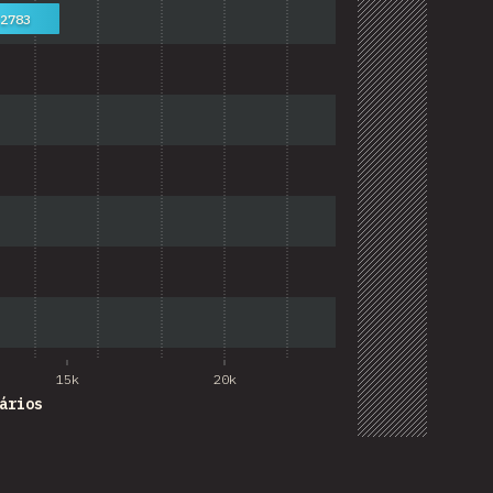
2783
15k
20k
ários