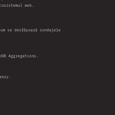
cosistemul web.
cum se desfășoară sondajele
oDB Aggregations.
rary.