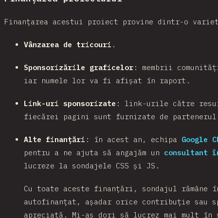
Finanțarea acestui proiect provine dintr-o varie
Vânzarea de tricouri
.
Sponsorizările graficelor
: membrii comunităț
iar numele lor va fi afișat în raport.
Link-uri sponsorizate
: link-urile către resu
fiecărei pagini sunt furnizate de parteneru
Alte finanțări
: în acest an, echipa
Google C
pentru a ne ajuta să angajăm un
consultant î
lucreze la sondajele CSS și JS.
Cu toate aceste finanțări, sondajul rămâne î
autofinanțat, așadar orice contribuție sau s
apreciată. Mi-aș dori să lucrez mai mult în 