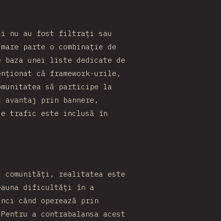
ii nu au fost filtrați sau
 mare parte o combinație de
e baza unei liste dedicate de
enționat că framework-urile,
omunitatea să participe la
t avantaj prin bannere,
de trafic este inclusă în
i comunități, realitatea este
eauna dificultăți în a
unci când operează prin
 Pentru a contrabalansa acest