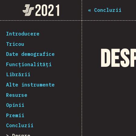
The State of JS 2021
«
Concluzii
[ro-RO] general.back_to_intro
Introducere
Tricou
Des
Date demografice
Funcționalități
Librării
Alte instrumente
Resurse
Opinii
Premii
Concluzii
Despre