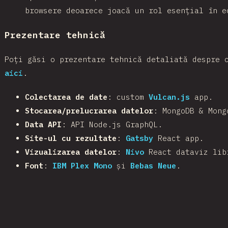
browsere deoarece joacă un rol esențial în e
Prezentare tehnică
Poți găsi o prezentare tehnică detaliată despre 
aici
.
Colectarea de date
: custom
Vulcan.js
app.
Stocarea/prelucrarea datelor
: MongoDB & Mong
Data API
: API Node.js GraphQL.
Site-ul cu rezultate
:
Gatsby
React app.
Vizualizarea datelor
:
Nivo
React dataviz lib
Font
:
IBM Plex Mono
și
Bebas Neue
.