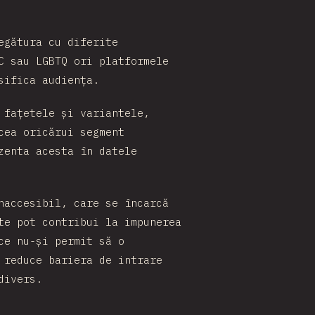
egătura cu diferite
C sau LGBTQ ori platformele
sifica audiența.
 fațetele și variantele,
cea oricărui segment
zenta acesta în datele
naccesibil, care se încarcă
te pot contribui la impunerea
ce nu-și permit să o
 reduce bariera de intrare
divers.