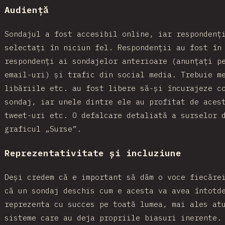
Audiență
Sondajul a fost accesibil online, iar respondenț
selectați în niciun fel. Respondenții au fost în
respondenți ai sondajelor anterioare (anunțați p
email-uri) și trafic din social media. Trebuie m
libăriile etc. au fost libere să-și încurajeze c
sondaj, iar unele dintre ele au profitat de aces
tweet-uri etc. O defalcare detaliată a surselor 
graficul „Surse”.
Reprezentativitate și incluziune
Deși credem că e important să dăm o voce fiecăre
că un sondaj deschis cum e acesta va avea întotd
reprezenta cu succes pe toată lumea, mai ales at
sisteme care au deja propriile biasuri inerente.