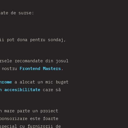
tate de surse:
ii pot dona pentru sondaj,
rsele recomandate din josul
l nostru
Frontend Masters
.
hrome
a alocat un mic buget
n accesibilitate
care să
n mare parte un proiect
ponsorizare este foarte
special cu furnizorii de