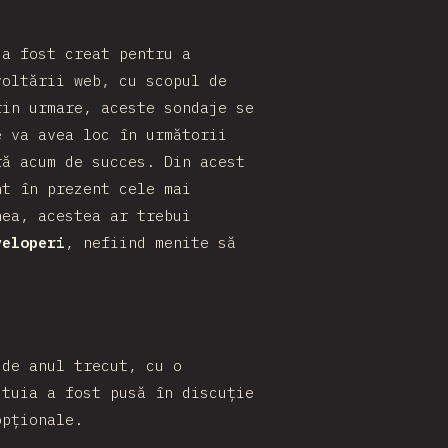
 a fost creat pentru a
voltării web, cu scopul de
rin urmare, aceste sondaje se
e va avea loc în următorii
ră acum de succes. Din acest
nt în prezent cele mai
nea, acestea ar trebui
veloperi
, nefiind menite să
 de anul trecut, cu o
stuia a fost pusă în discuție
opționale.