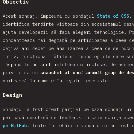
Obiectiv
Acest sondaj, împreună cu sondajul
State of CSS
,
identifica tendințe viitoare din ecosistemul dez
ajuta developerii să facă alegeri tehnologice. P
concentrează mai degrabă pe anticiparea a ceea c
câțiva ani decât pe analizarea a ceea ce se bucu
motiv, funcționalitățile și tehnologiile care su
răspândite nu sunt întotdeauna incluse. De aseme
privite ca un
snapshot al unui anumit grup de de
vorbească în numele întregului ecosistem.
Design
Sondajul a fost creat parțial pe baza sondajului
perioadă deschisă de feedback în care schița ace
pe GitHub
. Toate întrebările sondajului au fost 