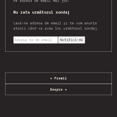
ne adresa de email mai jos:
Nu rata următorul sondaj
Lasă-ne adresa de email și te vom anunța
atunci când va avea loc următorul sondaj.
Notifică-mă
«
Premii
Despre
»