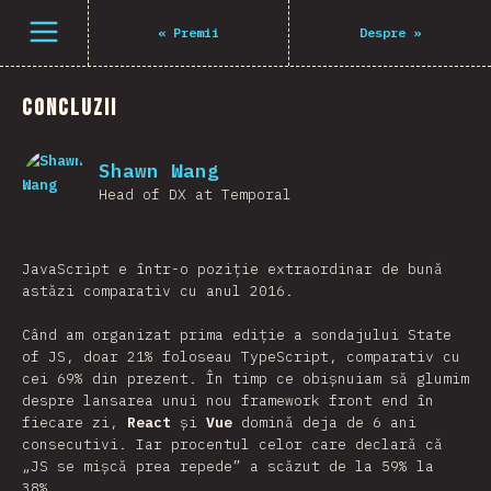
Deschide meniu
«
Premii
Despre
»
Concluzii
Shawn Wang
Head of DX at Temporal
JavaScript e într-o poziție extraordinar de bună
astăzi comparativ cu anul 2016.
Când am organizat prima ediție a sondajului State
of JS, doar 21% foloseau TypeScript, comparativ cu
cei 69% din prezent. În timp ce obișnuiam să glumim
despre lansarea unui nou framework front end în
fiecare zi,
React
și
Vue
domină deja de 6 ani
consecutivi. Iar procentul celor care declară că
„JS se mișcă prea repede” a scăzut de la 59% la
38%.