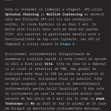
Asta nu înseamnă că limbajul a stagnat. API-urile
Optional Chaining
și
Nullish Coalescing
au devenit
cele mai folosite API-uri noi ale sondajului
nostru, în ciuda faptului că au doar 2 ani. Și
multe alte lucruri bune sunt pe drum din partea
TC39: ați raportat că gestionarea datelor este o
funcționalitate de top care lipsește, iar API-ul
Temporal a intrat recent în
Etapa 3
.
Ecosistemul instrumentelor înregistrează de
asemenea o evoluție rapidă și este corect să spunem
că 2021 a fost anul
Vite
. Vite nu doar că a debutat
cu un nivel al retenției de 98%, dar gradul de
utilizare este deja la 30% la prima sa prezență în
sondajul nostru, eclipsând chiar și esbuild. Vite
nu este singurul care încearcă să îmbunătățească
instrumentele pentru build JavaScript - 8 din cele
12 instrumente pe care le monitorizăm astăzi sunt
lansate de mai puțin de 2 ani! Iar în timp ce
pnpm
,
Turborepo
și
Nx
au fost în top în primul an în care
am început să monitorizăm instrumentele monorepo,