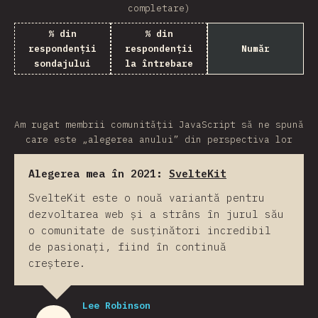
completare)
% din
% din
respondenții
respondenții
Număr
sondajului
la întrebare
Am rugat membrii comunității JavaScript să ne spună
care este „alegerea anului” din perspectiva lor
Alegerea mea în 2021:
SvelteKit
SvelteKit este o nouă variantă pentru
dezvoltarea web și a strâns în jurul său
o comunitate de susținători incredibil
de pasionați, fiind în continuă
creștere.
Lee Robinson