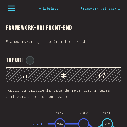
Deschide meniu
«
Librării
Framework-uri back-end
Framework-uri front-end
Framework-uri și librării front-end
Topuri
@
BlakeTheDev
Grafic
Date
Share
Topuri cu privire la rata de retenție, interes,
utilizare și conștientizare.
2016
2017
2018
React
93
%
93
%
91
%