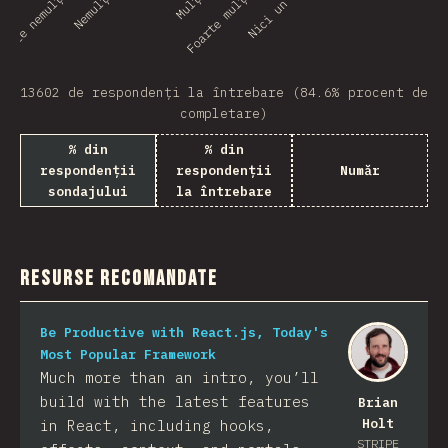
oarte nemulțumit(ă)
Foarte mulțumit(ă)
13602 de respondenți la întrebare (84.6% procent de
completare)
% din
% din
respondenții
respondenții
Număr
sondajului
la întrebare
Resurse recomandate
Be Productive with React.js, Today's
Most Popular Framework
Much more than an intro, you’ll
build with the latest features
Brian
Holt
in React, including hooks,
STRIPE