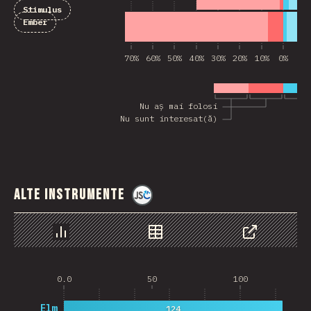
Stimulus
Ember
70%
60%
50%
40%
30%
20%
10%
0%
10
Nu aș mai folosi
Nu sunt interesat(ă)
Alte instrumente
@
jscharting
Grafic
Date
Share
0.0
50
100
Elm
124