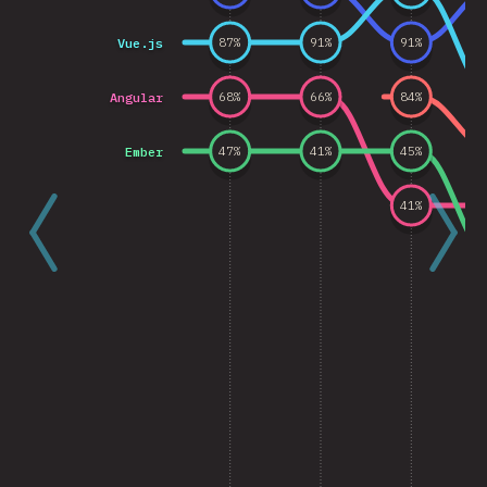
Vue.js
87
%
91
%
91
%
Angular
68
%
66
%
84
%
Ember
47
%
41
%
45
%
41
%