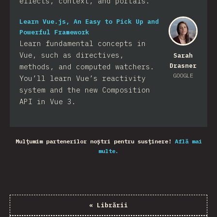
effects, context, and portals.
Learn Vue.js, An Easy to Pick Up and
Powerful Framework
Learn fundamental concepts in
Vue, such as directives,
Sarah
Drasner
methods, and computed watchers.
GOOGLE
You’ll learn Vue’s reactivity
system and the new Composition
API in Vue 3.
Mulțumim partenerilor noștri pentru susținere!
Află mai
multe.
«
Librării