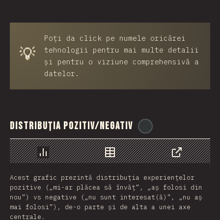
Poți da click pe numele oricărei
💡
tehnologii pentru mai multe detalii
și pentru o viziune comprehensivă a
datelor.
Distribuția pozitiv/negativ
@
reactathon
Grafic
Date
Share
Acest grafic prezintă distribuția experiențelor
pozitive („mi-ar plăcea să învăț”, „aș folosi din
nou”) vs negative („nu sunt interesat(ă)”, „nu aș
mai folosi”), de-o parte și de alta a unei axe
centrale.