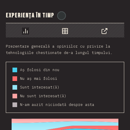
Experiența în timp
@
stackdiary
Grafic
Date
Share
Prezentare generală a opiniilor cu privire la
tehnologiile chestionate de-a lungul timpului.
Aș folosi din nou
Nu aș mai folosi
Sunt interesat(ă)
Nu sunt interesat(ă)
N-am auzit niciodată despre asta
2016
2017
2018
2019
2020
2021