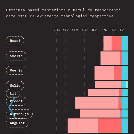
Grosimea barei reprezintă numărul de respondenți
care știu de existența tehnologiei respective.
70%
60%
50%
40%
30%
20%
10%
0%
10
React
Svelte
Vue.js
Solid
Lit
Preact
Alpine.js
Angular