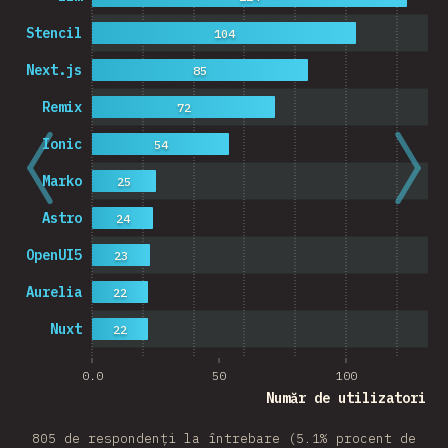
Stencil
104
Next.js
85
Remix
72
Ionic
54
Marko
25
Astro
24
OpenUI5
23
Aurelia
22
Nuxt
22
0.0
50
100
Număr de utilizatori
805 de respondenți la întrebare (5.1% procent de