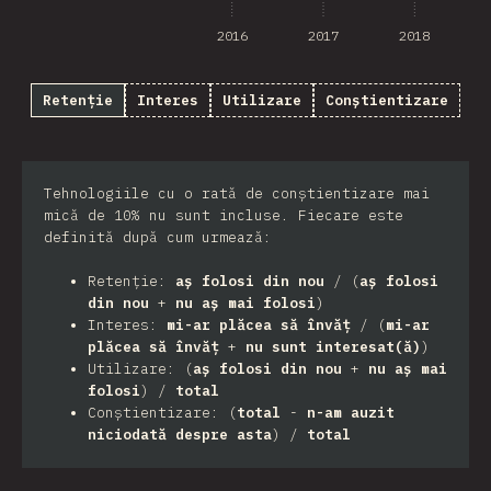
2016
2017
2018
Retenție
Interes
Utilizare
Conștientizare
Tehnologiile cu o rată de conștientizare mai
mică de 10% nu sunt incluse. Fiecare este
definită după cum urmează:
Retenție:
aș folosi din nou
/ (
aș folosi
din nou
+
nu aș mai folosi
)
Interes:
mi-ar plăcea să învăț
/ (
mi-ar
plăcea să învăț
+
nu sunt interesat(ă)
)
Utilizare: (
aș folosi din nou
+
nu aș mai
folosi
) /
total
Conștientizare: (
total
-
n-am auzit
niciodată despre asta
) /
total