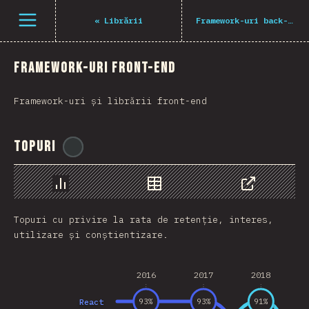
Navigated to The State of JS 2021
Deschide meniu
«
Librării
Framework-uri back-end
Framework-uri front-end
Framework-uri și librării front-end
Topuri
@
BlakeTheDev
Grafic
Date
Share
Topuri cu privire la rata de retenție, interes,
utilizare și conștientizare.
2016
2017
2018
React
93
%
93
%
91
%