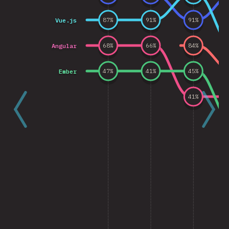
Vue.js
87
%
91
%
91
%
Angular
68
%
66
%
84
%
Ember
47
%
41
%
45
%
41
%