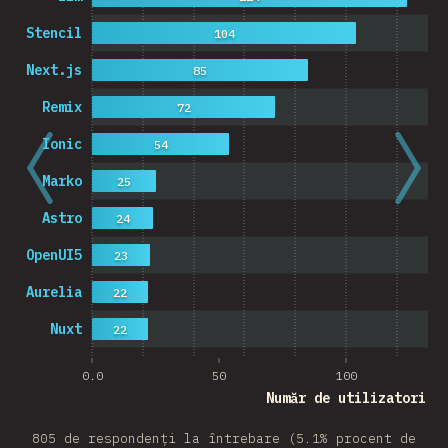
Stencil
104
Next.js
85
Remix
72
Ionic
54
Marko
25
Astro
24
OpenUI5
23
Aurelia
22
Nuxt
22
0.0
50
100
Număr de utilizatori
805 de respondenți la întrebare (5.1% procent de