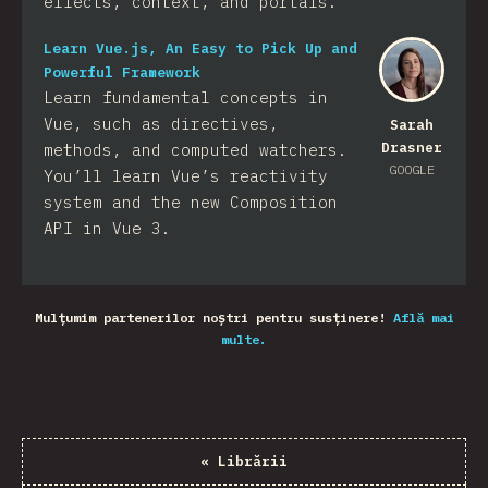
effects, context, and portals.
Learn Vue.js, An Easy to Pick Up and
Powerful Framework
Learn fundamental concepts in
Vue, such as directives,
Sarah
Drasner
methods, and computed watchers.
GOOGLE
You’ll learn Vue’s reactivity
system and the new Composition
API in Vue 3.
Mulțumim partenerilor noștri pentru susținere!
Află mai
multe.
«
Librării