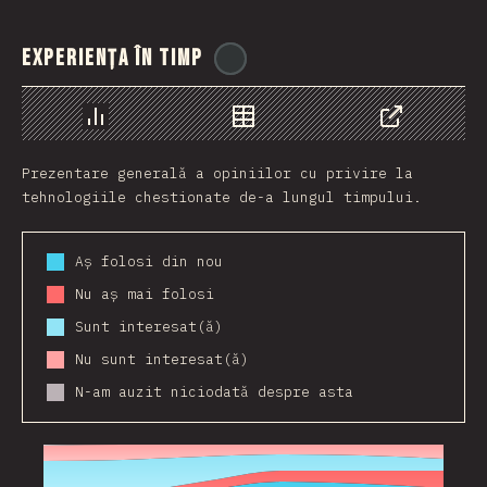
Experiența în timp
@
stackdiary
Grafic
Date
Share
Prezentare generală a opiniilor cu privire la
tehnologiile chestionate de-a lungul timpului.
Aș folosi din nou
Nu aș mai folosi
Sunt interesat(ă)
Nu sunt interesat(ă)
N-am auzit niciodată despre asta
2016
2017
2018
2019
2020
2021