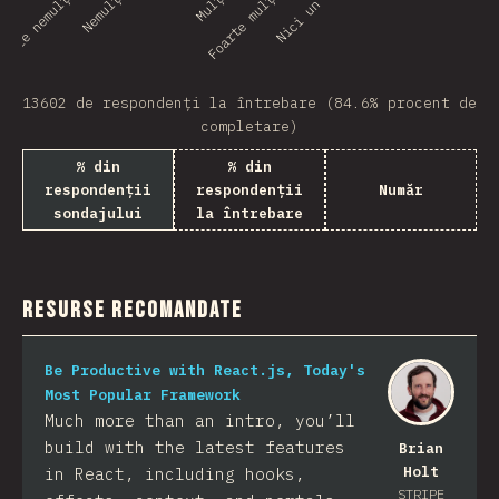
oarte nemulțumit(ă)
Foarte mulțumit(ă)
13602 de respondenți la întrebare (84.6% procent de
completare)
% din
% din
respondenții
respondenții
Număr
sondajului
la întrebare
Resurse recomandate
Be Productive with React.js, Today's
Most Popular Framework
Much more than an intro, you’ll
build with the latest features
Brian
Holt
in React, including hooks,
STRIPE