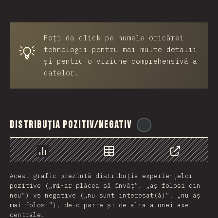
Poți da click pe numele oricărei
💡
tehnologii pentru mai multe detalii
și pentru o viziune comprehensivă a
datelor.
Distribuția pozitiv/negativ
@
reactathon
Grafic
Date
Share
Acest grafic prezintă distribuția experiențelor
pozitive („mi-ar plăcea să învăț”, „aș folosi din
nou”) vs negative („nu sunt interesat(ă)”, „nu aș
mai folosi”), de-o parte și de alta a unei axe
centrale.