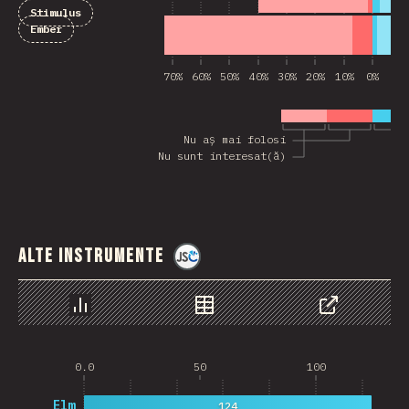
Stimulus
Ember
70%
60%
50%
40%
30%
20%
10%
0%
10
Nu aș mai folosi
Nu sunt interesat(ă)
Alte instrumente
@
jscharting
Grafic
Date
Share
0.0
50
100
Elm
124