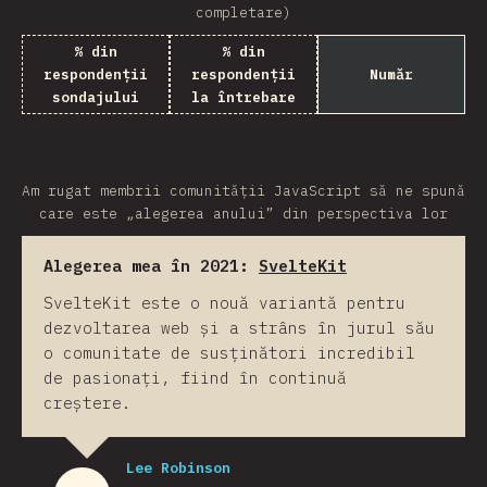
completare)
% din
% din
respondenții
respondenții
Număr
sondajului
la întrebare
Am rugat membrii comunității JavaScript să ne spună
care este „alegerea anului” din perspectiva lor
Alegerea mea în 2021:
SvelteKit
SvelteKit este o nouă variantă pentru
dezvoltarea web și a strâns în jurul său
o comunitate de susținători incredibil
de pasionați, fiind în continuă
creștere.
Lee Robinson