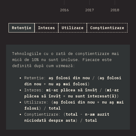
2016
2017
2018
Retenție
Interes
Utilizare
Conștientizare
Tehnologiile cu o rată de conștientizare mai
mică de 10% nu sunt incluse. Fiecare este
definită după cum urmează:
Retenție:
aș folosi din nou
/ (
aș folosi
din nou
+
nu aș mai folosi
)
Interes:
mi-ar plăcea să învăț
/ (
mi-ar
plăcea să învăț
+
nu sunt interesat(ă)
)
Utilizare: (
aș folosi din nou
+
nu aș mai
folosi
) /
total
Conștientizare: (
total
-
n-am auzit
niciodată despre asta
) /
total