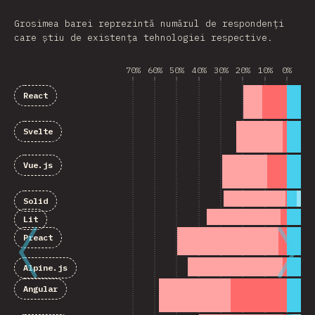
Grosimea barei reprezintă numărul de respondenți
care știu de existența tehnologiei respective.
70%
60%
50%
40%
30%
20%
10%
0%
10
React
Svelte
Vue.js
Solid
Lit
Preact
Alpine.js
Angular